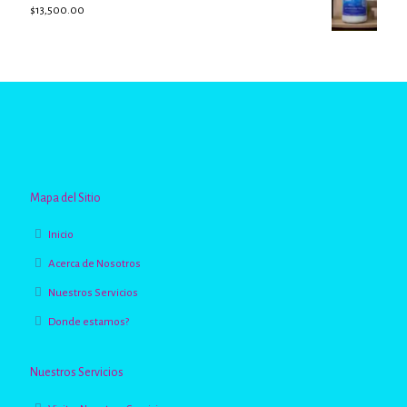
$
13,500.00
Valorado
con
2.96
de
5
Mapa del Sitio
Inicio
Acerca de Nosotros
Nuestros Servicios
Donde estamos?
Nuestros Servicios