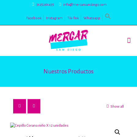
3125261435
info@mercarsandiego.com
Facebook
Instagram
Tik-Tok
Whatsapp
Nuestros Productos
Show all