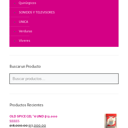
Quirúrgicos
SONIDOS Y TELEVISORES
UNICA
Verduras
Víveres
Buscar un Producto
Productos Recientes
OLD SPICE GEL *6 UND $13.000
El
El
$
18,000.00
$
13,000.00
Valorado