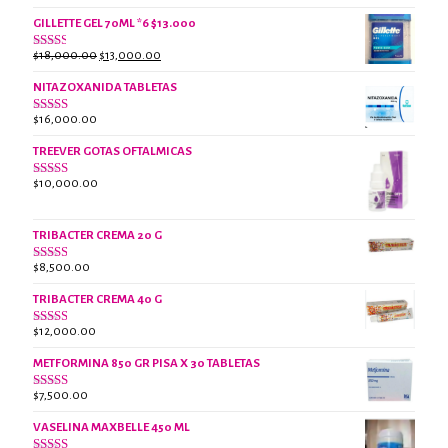
con
precio
precio
2.61
GILLETTE GEL 70ML *6 $13.000
original
actual
de 5
era:
es:
El
El
$
18,000.00
$
13,000.00
Valorado
$18,000.00.
$13,000.00.
con
precio
precio
2.38
NITAZOXANIDA TABLETAS
original
actual
de 5
era:
es:
$
16,000.00
Valorado
$18,000.00.
$13,000.00.
con
2.61
TREEVER GOTAS OFTALMICAS
de 5
$
10,000.00
Valorado
con
3.07
de
5
TRIBACTER CREMA 20 G
$
8,500.00
Valorado
con
2.44
TRIBACTER CREMA 40 G
de 5
$
12,000.00
Valorado
con
2.40
METFORMINA 850 GR PISA X 30 TABLETAS
de 5
$
7,500.00
Valorado
con
2.62
VASELINA MAXBELLE 450 ML
de 5