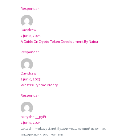
Responder
Davidcew
2 junio, 2025
A Guide On Crypto Token Development By Naina
Responder
Davidcew
2 junio, 2025
What Is Cryptocurrency
Responder
taktychni__pyEt
2 junio, 2025
taktychni-rukavyci.netlify.app – ваш лучший источник
информации, этот контент.