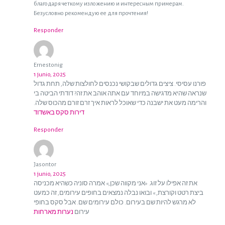
благодаря четкому изложению и интересным примерам.
Безусловно рекомендую ее для прочтения!
Responder
Ernestonig
1 junio, 2025
פורנו עסיסי. ציצים גדולים שבקושי נכנסים לחולצות שלה, תחת גדול
שנראה שהיא מדגישה במיוחד עם אתה אוהב את זה? דודתי הביטה בי
והרימה מעט את ישבנה כדי שאוכל לראות איך זרם זורם מהכוס שלה.
דירות סקס באשדוד
Responder
Jasontor
1 junio, 2025
את זה אפילו על זוג. «אני מקווה שכן,» אמרה סוניה כשהיא מכניסה
ביצת רטט וקורצת, » ובואו נבלה נמצאים בחופים עירומים, זה כמעט
לא מרגש להיות שם בעירום. כולם עירומים שם. אבל סקס בחופי
עירום
נערות מארחות