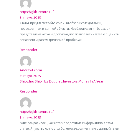
https://gkh-centre.ru/
31 mayo, 2025
Статья предлагает объективный обзор исследований,
проведенных в данной области. Необходимая информация
представлена четко и доступно, что позволяет читателю оценить
все аспекты рассматриваемой проблемы.
Responder
AndrewExomi
31 mayo, 2025
Shiba Inu Shib Has Doubled Investors Money In A Year
Responder
https://gkh-centre.ru/
31 mayo, 2025
Мне понравилось, как автор представил информацию в этой
статье. Я чувствую, что стал более осведомленным о данной теме