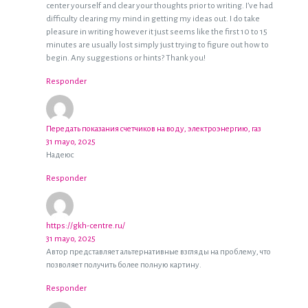
center yourself and clear your thoughts prior to writing. I’ve had
difficulty clearing my mind in getting my ideas out. I do take
pleasure in writing however it just seems like the first 10 to 15
minutes are usually lost simply just trying to figure out how to
begin. Any suggestions or hints? Thank you!
Responder
Передать показания счетчиков на воду, электроэнергию, газ
31 mayo, 2025
Надеюс
Responder
https://gkh-centre.ru/
31 mayo, 2025
Автор представляет альтернативные взгляды на проблему, что
позволяет получить более полную картину.
Responder