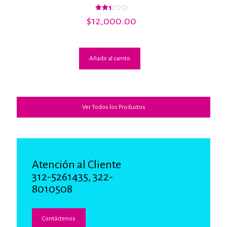
Valorado
$
12,000.00
con
2.40
de 5
Añadir al carrito
Ver Todos los Productos
Atención al Cliente
312-5261435, 322-
8010508
Contáctenos