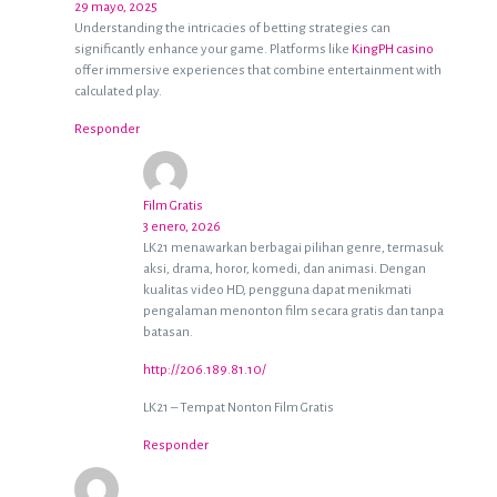
29 mayo, 2025
Understanding the intricacies of betting strategies can
significantly enhance your game. Platforms like
KingPH casino
offer immersive experiences that combine entertainment with
calculated play.
Responder
Film Gratis
3 enero, 2026
LK21 menawarkan berbagai pilihan genre, termasuk
aksi, drama, horor, komedi, dan animasi. Dengan
kualitas video HD, pengguna dapat menikmati
pengalaman menonton film secara gratis dan tanpa
batasan.
http://206.189.81.10/
LK21 – Tempat Nonton Film Gratis
Responder