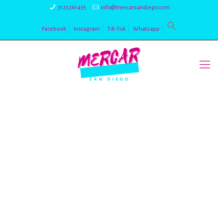
3125261435
info@mercarsandiego.com
Facebook
Instagram
Tik-Tok
Whatsapp