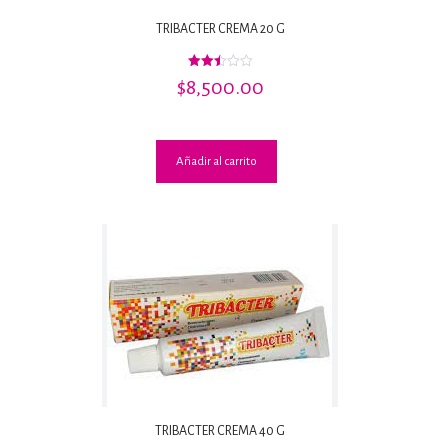
TRIBACTER CREMA 20 G
Valorado
$
8,500.00
con
2.47
de 5
Añadir al carrito
TRIBACTER CREMA 40 G