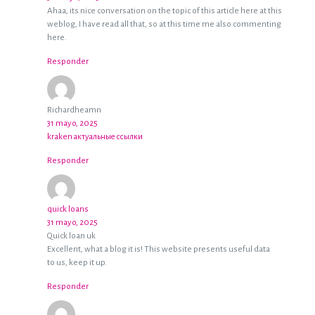
Ahaa, its nice conversation on the topic of this article here at this
weblog, I have read all that, so at this time me also commenting
here.
Responder
Richardheamn
31 mayo, 2025
kraken актуальные ссылки
Responder
quick loans
31 mayo, 2025
Quick loan uk
Excellent, what a blog it is! This website presents useful data
to us, keep it up.
Responder