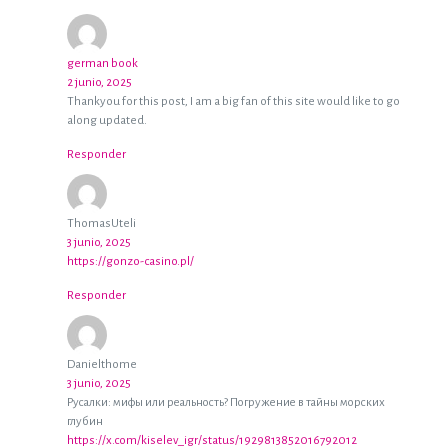
german book
2 junio, 2025
Thankyou for this post, I am a big fan of this site would like to go
along updated.
Responder
ThomasUteli
3 junio, 2025
https://gonzo-casino.pl/
Responder
Danielthome
3 junio, 2025
Русалки: мифы или реальность? Погружение в тайны морских
глубин
https://x.com/kiselev_igr/status/1929813852016792012