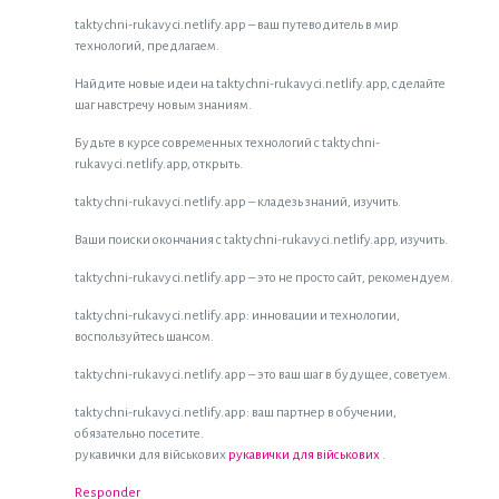
taktychni-rukavyci.netlify.app – ваш путеводитель в мир
технологий, предлагаем.
Найдите новые идеи на taktychni-rukavyci.netlify.app, сделайте
шаг навстречу новым знаниям.
Будьте в курсе современных технологий с taktychni-
rukavyci.netlify.app, открыть.
taktychni-rukavyci.netlify.app – кладезь знаний, изучить.
Ваши поиски окончания с taktychni-rukavyci.netlify.app, изучить.
taktychni-rukavyci.netlify.app – это не просто сайт, рекомендуем.
taktychni-rukavyci.netlify.app: инновации и технологии,
воспользуйтесь шансом.
taktychni-rukavyci.netlify.app – это ваш шаг в будущее, советуем.
taktychni-rukavyci.netlify.app: ваш партнер в обучении,
обязательно посетите.
рукавички для військових
рукавички для військових
.
Responder