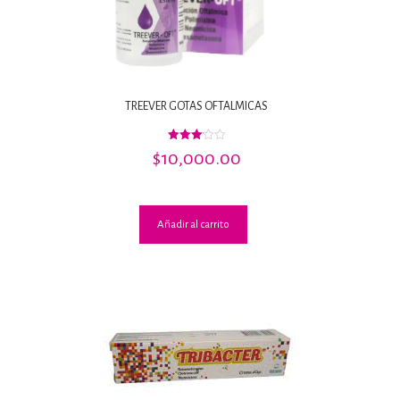
TREEVER GOTAS OFTALMICAS
Valorado
$
10,000.00
con
3.07
de 5
Añadir al carrito