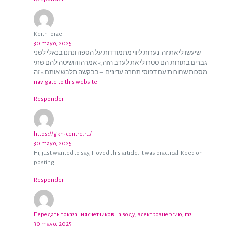
KeithToize
30 mayo, 2025
שיעשו לי את זה. נערות ליווי מתמודדות על הספה ונתנו בנאלי לשני
גברים בתורות הם סטרו לי את לערב הזה, » אמרה והושיטה להם שתי
מסכות שחורות עם דפוסי תחרה עדינים. – בבקשה תלבש אותם.» זה
navigate to this website
Responder
https://gkh-centre.ru/
30 mayo, 2025
Hi, just wanted to say, I loved this article. It was practical. Keep on
posting!
Responder
Передать показания счетчиков на воду, электроэнергию, газ
30 mayo, 2025