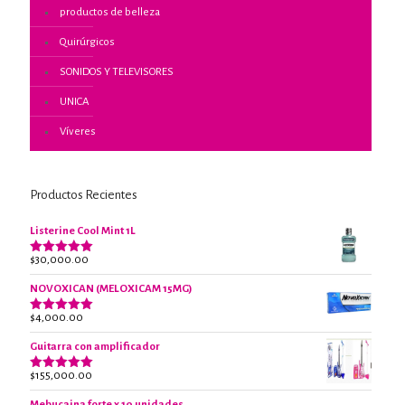
productos de belleza
Quirúrgicos
SONIDOS Y TELEVISORES
UNICA
Víveres
Productos Recientes
Listerine Cool Mint 1L
$
30,000.00
Valorado
con
5.00
de 5
NOVOXICAN (MELOXICAM 15MG)
$
4,000.00
Valorado
con
5.00
de 5
Guitarra con amplificador
$
155,000.00
Valorado
con
5.00
de 5
Mebucaina forte x 10 unidades