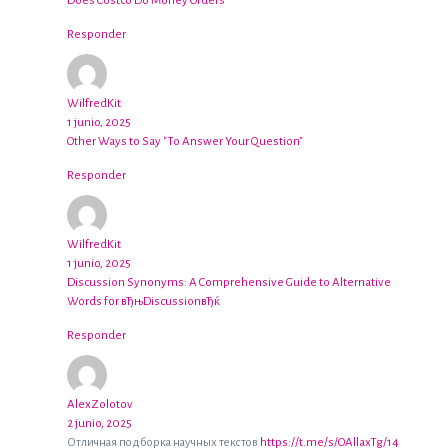
Does Costco Do Money Orders
Responder
WilfredKit
1 junio, 2025
Other Ways to Say "To Answer Your Question"
Responder
WilfredKit
1 junio, 2025
Discussion Synonyms: A Comprehensive Guide to Alternative
Words for вЂњDiscussionвЂќ
Responder
AlexZolotov
2 junio, 2025
Отличная подборка научных текстов
https://t.me/s/OAllaxTg/14