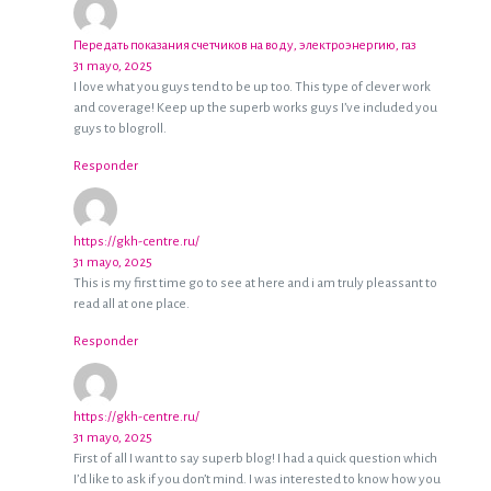
Передать показания счетчиков на воду, электроэнергию, газ
31 mayo, 2025
I love what you guys tend to be up too. This type of clever work
and coverage! Keep up the superb works guys I’ve included you
guys to blogroll.
Responder
https://gkh-centre.ru/
31 mayo, 2025
This is my first time go to see at here and i am truly pleassant to
read all at one place.
Responder
https://gkh-centre.ru/
31 mayo, 2025
First of all I want to say superb blog! I had a quick question which
I’d like to ask if you don’t mind. I was interested to know how you