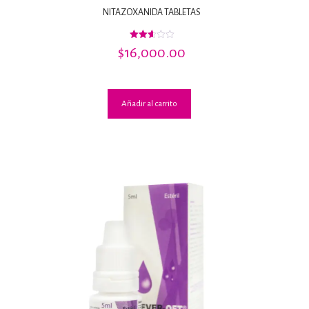
NITAZOXANIDA TABLETAS
Valorado
$
16,000.00
con
2.61
de 5
Añadir al carrito