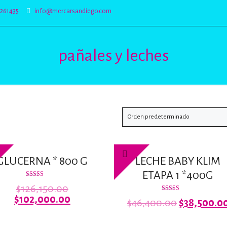
5261435
info@mercarsandiego.com
pañales y leches
GLUCERNA * 800 G
LECHE BABY KLIM
ETAPA 1 *400G
Valorado
El
$
126,150.00
con
3.27
precio
El
$
102,000.00
Valorado
El
$
46,400.00
$
38,500.0
de 5
con
original
precio
2.88
precio
de 5
00.
era:
actual
original