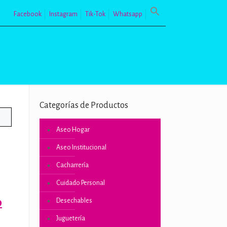
Facebook
Instagram
Tik-Tok
Whatsapp
Categorías de Productos
Aseo Hogar
Aseo Institucional
Cacharrería
Cuidado Personal
El
0
Desechables
precio
Juguetería
actual