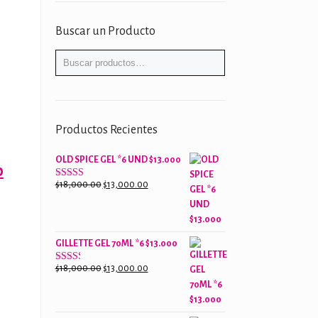
l
recio
Buscar un Producto
ctual
s:
00.
538.00.
Productos Recientes
OLD SPICE GEL *6 UND $13.000
El
0
precio
El
El
$
18,000.00
$
13,000.00
Valorado
con
actual
precio
precio
2.61
es:
original
actual
de 5
.
$50,000.00.
era:
es:
GILLETTE GEL 70ML *6 $13.000
$18,000.00.
$13,000.00.
El
El
$
18,000.00
$
13,000.00
Valorado
con
precio
precio
2.38
original
actual
de 5
era:
es: