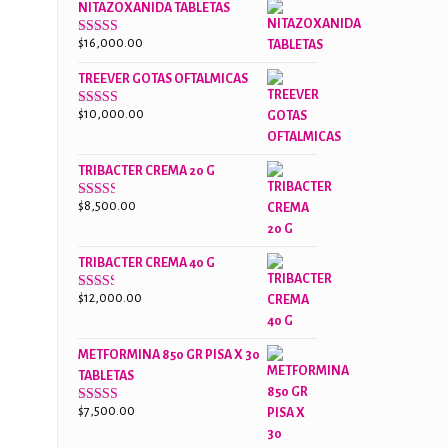
NITAZOXANIDA TABLETAS
$18,000.00.
$13,000.00.
$
16,000.00
Valorado
con
2.61
TREEVER GOTAS OFTALMICAS
de 5
$
10,000.00
Valorado
con
3.07
de
5
TRIBACTER CREMA 20 G
$
8,500.00
Valorado
con
2.45
de 5
TRIBACTER CREMA 40 G
$
12,000.00
Valorado
con
2.40
de 5
METFORMINA 850 GR PISA X 30
TABLETAS
$
7,500.00
Valorado
con
2.63