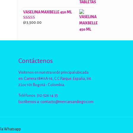
de 5
VASELINA MAXBELLE 450 ML
$
13,500.00
Valorado
con
2.96
de
5
Contáctenos
Visitenos en nuestra sede principal ubicada
en: Carrera 18#11A-16, C.C Parque. España, Int.
2 Loc 101 Bogotá - Colombia.
Teléfonos: 312-526.14.35
Escríbenos a:
contacto@mercarsandiego.com
Vía Whatsapp