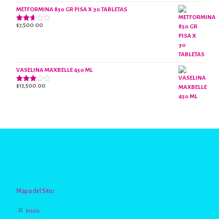
de 5
METFORMINA 850 GR PISA X 30 TABLETAS
$
7,500.00
Valorado
con
2.63
de 5
VASELINA MAXBELLE 450 ML
$
13,500.00
Valorado
con
2.96
de 5
Mapa del Sitio
Inicio