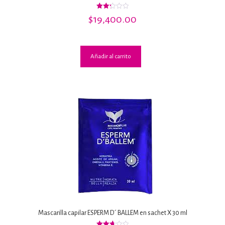
Valorado
$
19,400.00
con
2.25
de 5
Añadir al carrito
Mascarilla capilar ESPERM D´ BALLEM en sachet X 30 ml