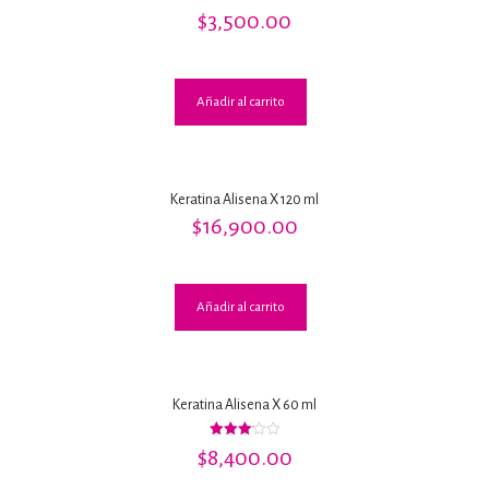
Valorado
$
3,500.00
con
2.72
de 5
Añadir al carrito
Keratina Alisena X 120 ml
$
16,900.00
Añadir al carrito
Keratina Alisena X 60 ml
Valorado
$
8,400.00
con
3.14
de 5