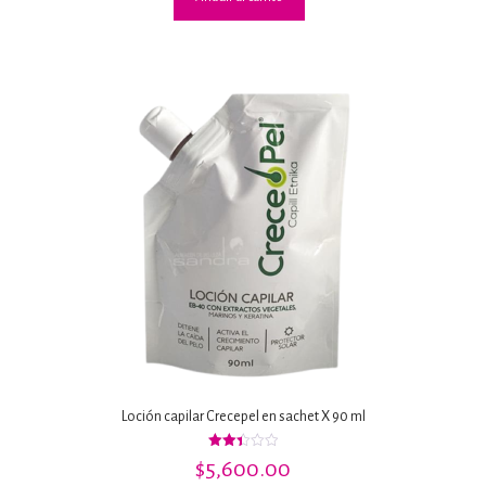
Loción capilar Crecepel en sachet X 90 ml
Valorado
$
5,600.00
con
2.44