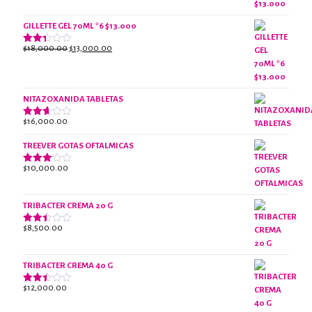
de 5
era:
es:
$18,000.00.
$13,000.00.
GILLETTE GEL 70ML *6 $13.000
El
El
$
18,000.00
$
13,000.00
Valorado
con
precio
precio
2.38
original
actual
de 5
era:
es:
NITAZOXANIDA TABLETAS
$18,000.00.
$13,000.00.
$
16,000.00
Valorado
con
2.61
TREEVER GOTAS OFTALMICAS
de 5
$
10,000.00
Valorado
con
3.07
de 5
TRIBACTER CREMA 20 G
$
8,500.00
Valorado
con
2.45
de 5
TRIBACTER CREMA 40 G
$
12,000.00
Valorado
con
2.40