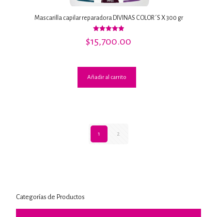
Mascarilla capilar reparadora DIVINAS COLOR´S X 300 gr
Valorado
$
15,700.00
con
5.00
de 5
Añadir al carrito
1
2
Categorías de Productos