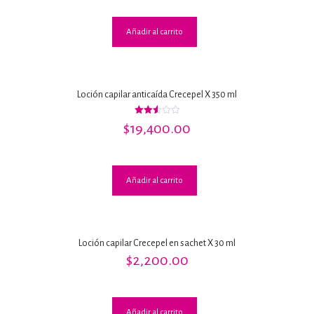
Añadir al carrito
Loción capilar anticaída Crecepel X 350 ml
Valorado
$
19,400.00
con
2.58
de 5
Añadir al carrito
Loción capilar Crecepel en sachet X 30 ml
$
2,200.00
Añadir al carrito