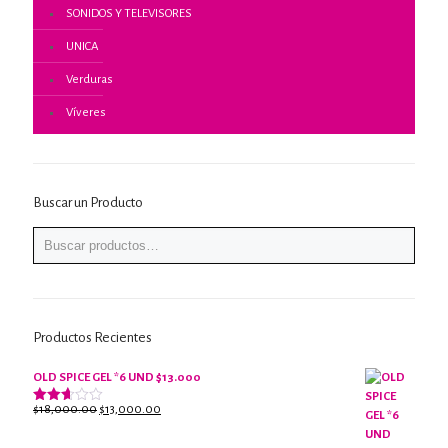
SONIDOS Y TELEVISORES
UNICA
Verduras
Víveres
Buscar un Producto
Productos Recientes
OLD SPICE GEL *6 UND $13.000
El
El
$
18,000.00
$
13,000.00
Valorado
con
precio
precio
2.61
original
actual