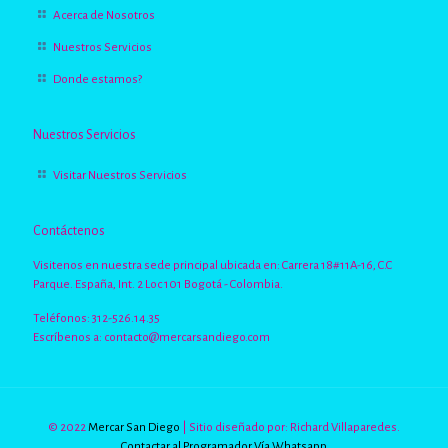
Acerca de Nosotros
Nuestros Servicios
Donde estamos?
Nuestros Servicios
Visitar Nuestros Servicios
Contáctenos
Visitenos en nuestra sede principal ubicada en: Carrera 18#11A-16, C.C
Parque. España, Int. 2 Loc 101 Bogotá - Colombia.
Teléfonos: 312-526.14.35
Escríbenos a:
contacto@mercarsandiego.com
© 2022
Mercar San Diego
| Sitio diseñado por: Richard Villaparedes.
Contactar al Programador Vía Whatsapp