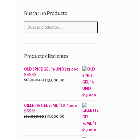
Buscar un Producto
Productos Recientes
OLD SPICE GEL *6 UND $13.000
El
El
$
18,000.00
$
13,000.00
Valorado
con
precio
precio
2.61
original
actual
de 5
era:
es:
GILLETTE GEL 70ML *6 $13.000
$18,000.00.
$13,000.00.
El
El
$
18,000.00
$
13,000.00
Valorado
con
precio
precio
2.38
original
actual
de 5
era:
es: