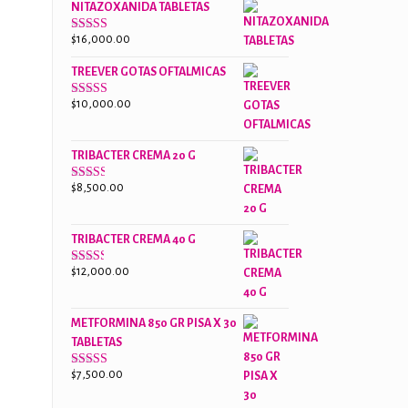
NITAZOXANIDA TABLETAS
$18,000.00.
$13,000.00.
$
16,000.00
Valorado
con
2.61
TREEVER GOTAS OFTALMICAS
de 5
$
10,000.00
Valorado
con
3.07
de
5
TRIBACTER CREMA 20 G
$
8,500.00
Valorado
con
2.45
de 5
TRIBACTER CREMA 40 G
$
12,000.00
Valorado
con
2.40
de 5
METFORMINA 850 GR PISA X 30
TABLETAS
$
7,500.00
Valorado
con
2.63