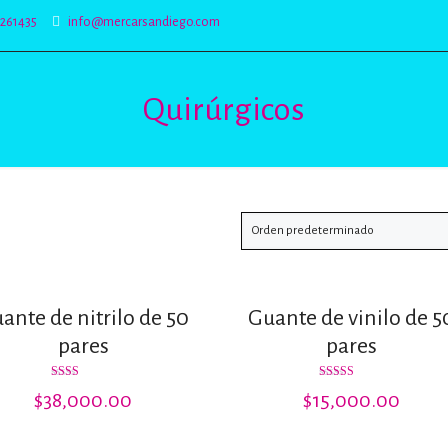
5261435
info@mercarsandiego.com
Quirúrgicos
ante de nitrilo de 50
Guante de vinilo de 5
pares
pares
Valorado
Valorado con
$
38,000.00
$
15,000.00
con
5.00
2.08
de 5
de 5