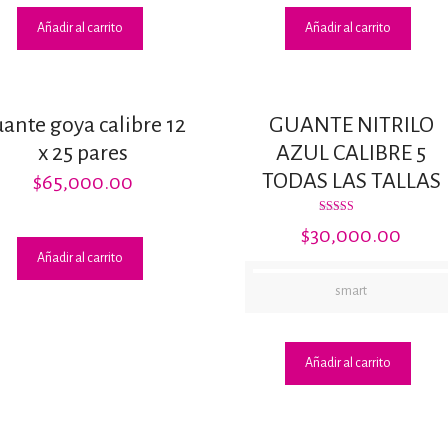
Añadir al carrito
Añadir al carrito
ante goya calibre 12
GUANTE NITRILO
x 25 pares
AZUL CALIBRE 5
TODAS LAS TALLAS
$
65,000.00
Valorado
$
30,000.00
con
3.20
Añadir al carrito
de 5
00.
smart
Añadir al carrito