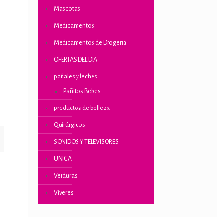
Mascotas
Medicamentos
Medicamentos de Drogeria
OFERTAS DEL DIA
pañales y leches
Pañitos Bebes
productos de belleza
Quirúrgicos
SONIDOS Y TELEVISORES
UNICA
Verduras
Víveres