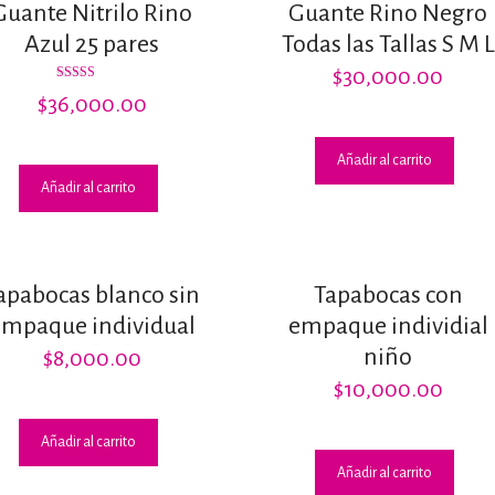
Guante Nitrilo Rino
Guante Rino Negro
Azul 25 pares
Todas las Tallas S M L
$
30,000.00
Valorado
$
36,000.00
con
2.60
de 5
Añadir al carrito
Añadir al carrito
apabocas blanco sin
Tapabocas con
empaque individual
empaque individial
niño
$
8,000.00
$
10,000.00
Añadir al carrito
Añadir al carrito