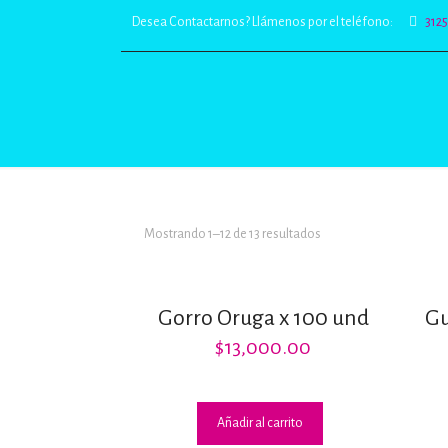
Desea Contactarnos? Llámenos por el teléfono:
312
Mostrando 1–12 de 13 resultados
Gorro Oruga x 100 und
Gu
$
13,000.00
Añadir al carrito