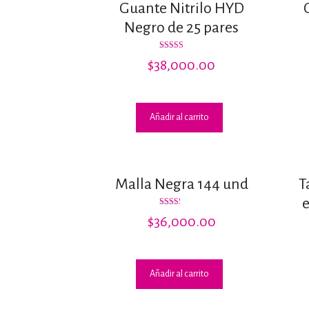
Guante Nitrilo HYD
Negro de 25 pares
Valorado
$
38,000.00
con
3.00
de 5
Añadir al carrito
Malla Negra 144 und
T
Valorado
$
36,000.00
con
2.31
de 5
Añadir al carrito