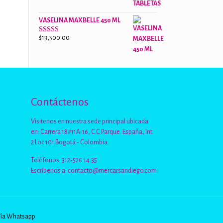
de 5
VASELINA MAXBELLE 450 ML
$
13,500.00
Valorado
con
2.96
de
5
Contáctenos
Visitenos en nuestra sede principal ubicada
en: Carrera 18#11A-16, C.C Parque. España, Int.
2 Loc 101 Bogotá - Colombia.
Teléfonos: 312-526.14.35
Escríbenos a:
contacto@mercarsandiego.com
Vía Whatsapp