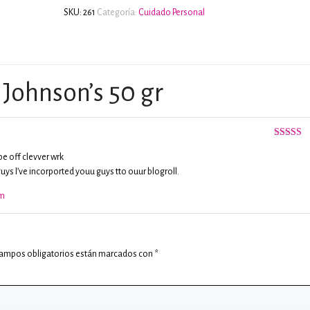
SKU:
261
Categoría:
Cuidado Personal
 Johnson’s 50 gr
Valorado
5
de 5
pe off clevver wrk
ys I’ve incorported youu guys tto ouur blogroll.
om
campos obligatorios están marcados con
*