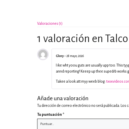
Valoraciones (1)
1 valoración en
Talco
Glory
–
28 mayo, 2026
I ike wht yoou guts are usually upp too. This tyy
annd reporting! Keeep up thee supedrb works gu
Takee a look att myy weeb blog:
txxxvideos.c
Añade una valoración
Tu dirección de correo electrónico no será publicada.
Los 
Tu puntuación
*