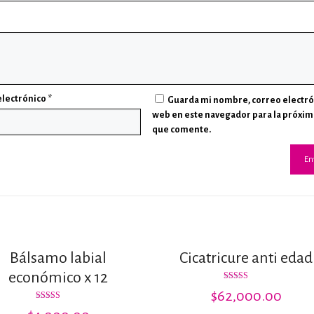
electrónico
*
Guarda mi nombre, correo electró
web en este navegador para la próxim
que comente.
Bálsamo labial
Cicatricure anti edad
económico x 12
Valorado con
$
62,000.00
5.00
de 5
Valorado