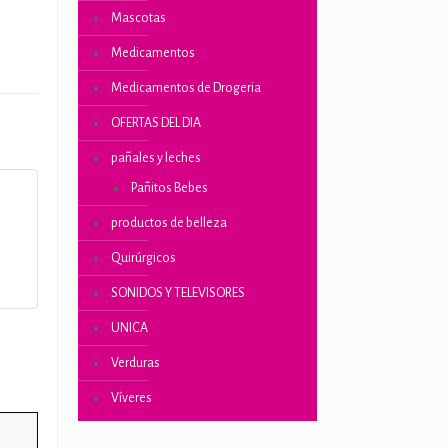
Mascotas
Medicamentos
Medicamentos de Drogeria
OFERTAS DEL DIA
pañales y leches
Pañitos Bebes
 con
productos de belleza
Quirúrgicos
SONIDOS Y TELEVISORES
UNICA
Verduras
Víveres