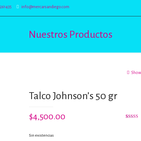
5261435
info@mercarsandiego.com
Nuestros Productos
Show 
Talco Johnson’s 50 gr
$
4,500.00
Valorado
1
5.00
de 
base a
Sin existencias
valoraci
de un cl