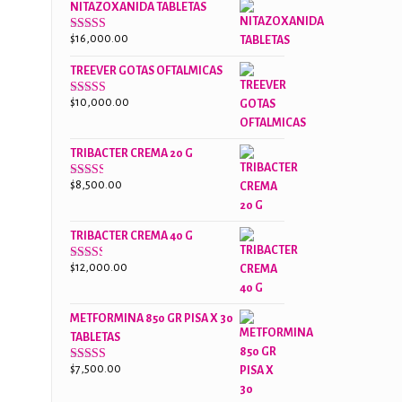
NITAZOXANIDA TABLETAS
$18,000.00.
$13,000.00.
$
16,000.00
Valorado
con
2.61
TREEVER GOTAS OFTALMICAS
de 5
$
10,000.00
Valorado
con
3.07
de
5
TRIBACTER CREMA 20 G
$
8,500.00
Valorado
con
2.48
de 5
TRIBACTER CREMA 40 G
$
12,000.00
Valorado
con
2.40
de 5
METFORMINA 850 GR PISA X 30
TABLETAS
$
7,500.00
Valorado
con
2.65