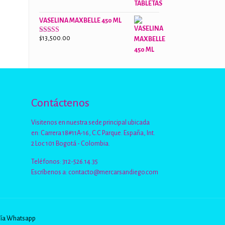
de 5
VASELINA MAXBELLE 450 ML
$
13,500.00
Valorado
con
2.96
de
5
Contáctenos
Visitenos en nuestra sede principal ubicada
en: Carrera 18#11A-16, C.C Parque. España, Int.
2 Loc 101 Bogotá - Colombia.
Teléfonos: 312-526.14.35
Escríbenos a:
contacto@mercarsandiego.com
Vía Whatsapp