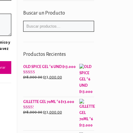
Buscar un Producto
nico y
a vez
Productos Recientes
OLD SPICE GEL *6 UND $13.000
El
El
$
18,000.00
$
13,000.00
Valorado
con
precio
precio
2.61
original
actual
de 5
era:
es:
GILLETTE GEL 70ML *6 $13.000
$18,000.00.
$13,000.00.
El
El
$
18,000.00
$
13,000.00
Valorado
con
precio
precio
2.38
original
actual
de 5
era:
es: