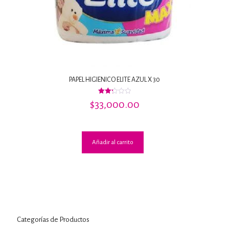
PAPEL HIGIENICO ELITE AZUL X 30
Valorado
$
33,000.00
con
2.25
de 5
Añadir al carrito
Categorías de Productos