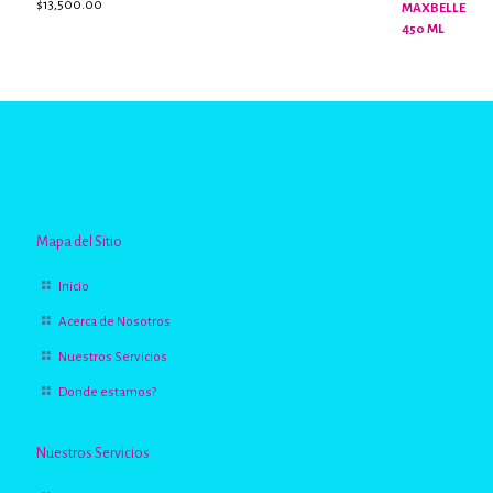
$
13,500.00
Valorado
con
2.96
de 5
Mapa del Sitio
Inicio
Acerca de Nosotros
Nuestros Servicios
Donde estamos?
Nuestros Servicios