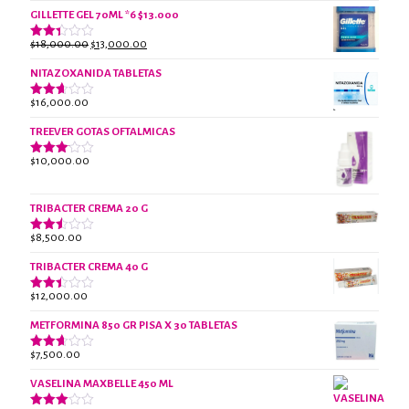
con
precio
precio
2.61
GILLETTE GEL 70ML *6 $13.000
original
actual
de 5
era:
es:
El
El
$
18,000.00
$
13,000.00
Valorado
$18,000.00.
$13,000.00.
con
precio
precio
2.38
NITAZOXANIDA TABLETAS
original
actual
de 5
era:
es:
$
16,000.00
Valorado
$18,000.00.
$13,000.00.
con
2.61
TREEVER GOTAS OFTALMICAS
de 5
$
10,000.00
Valorado
con
3.07
de 5
TRIBACTER CREMA 20 G
$
8,500.00
Valorado
con
2.47
TRIBACTER CREMA 40 G
de 5
$
12,000.00
Valorado
con
2.40
METFORMINA 850 GR PISA X 30 TABLETAS
de 5
$
7,500.00
Valorado
con
2.63
VASELINA MAXBELLE 450 ML
de 5