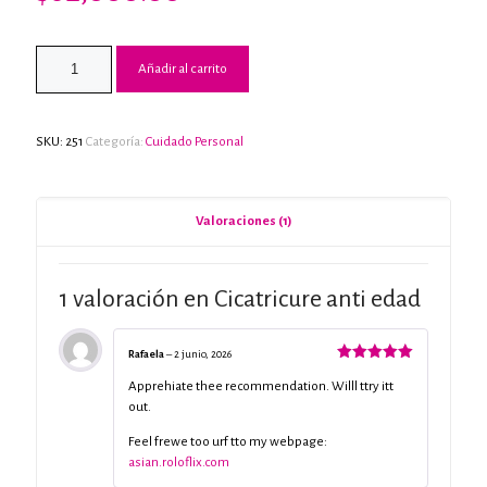
Valorado
1
con
5.00
de 5 en
base a
Añadir al carrito
valoración
de un
cliente
SKU:
251
Categoría:
Cuidado Personal
Valoraciones (1)
1 valoración en
Cicatricure anti edad
Rafaela
–
2 junio, 2026
Valorado
con
5
de 5
Apprehiate thee recommendation. Willl ttry itt
out.
Feel frewe too urf tto my webpage:
asian.roloflix.com