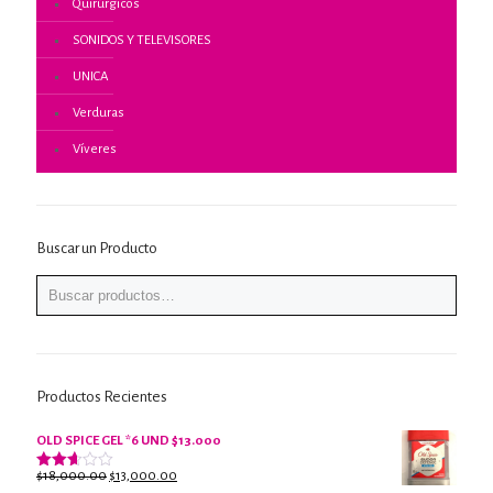
Quirúrgicos
SONIDOS Y TELEVISORES
UNICA
Verduras
Víveres
Buscar un Producto
Productos Recientes
OLD SPICE GEL *6 UND $13.000
El
El
$
18,000.00
$
13,000.00
Valorado