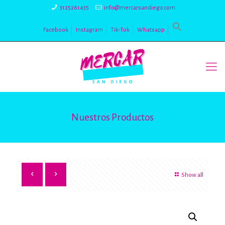
3125261435
info@mercarsandiego.com
Facebook
Instagram
Tik-Tok
Whatsapp
Nuestros Productos
Show all