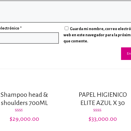
electrónico
*
Guarda mi nombre, correo electró
web en este navegador para la próxim
que comente.
Shampoo head &
PAPEL HIGIENICO
shoulders 700ML
ELITE AZUL X 30
Valorado
Valorado
$
29,000.00
$
33,000.00
con
con
2.00
2.25
de 5
de 5