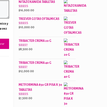
NITAZOXANIDA TABLETAS
$18,000.00.
$13,000.00.
$
16,000.00
Valorado
con
2.61
TREEVER GOTAS OFTALMICAS
de 5
nico y
$
10,000.00
Valorado
a vez
con
3.07
de
5
TRIBACTER CREMA 20 G
$
8,500.00
Valorado
con
2.47
de 5
TRIBACTER CREMA 40 G
$
12,000.00
Valorado
con
2.40
de 5
METFORMINA 850 GR PISA X 30
TABLETAS
$
7,500.00
Valorado
con
2.63