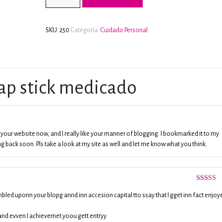
base
a
valoraci
de
SKU:
250
Categoría:
Cuidado Personal
clientes
ap stick medicado
 your website now, and I really like your manner of blogging. I bookmarked it to my
 back soon. Pls take a look at my site as well and let me know what you think.
Valorado
con
3
bled uponn your blopg annd inn accesion capital tto ssay that I gget inn fact enjoy
de 5
aand evven I achievemet yoou gett entryy