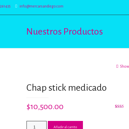
5261435
info@mercarsandiego.com
Nuestros Productos
Show 
Chap stick medicado
$
10,500.00
Valorad
2
con
2.00
de 5
Añadir al carrito
en