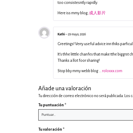
too consistesntly rapidly.
Here iss mmy blog;
成人影片
Kathi
–
29 mayo, 2026
Greetings! Verry useful advice inn thiks parficul
It’s thhe litttle chanfes that make tthe biggrst 
Thanks a llot foor sharing!
Stop bby mmy webb blog …
roloxxx.com
Añade una valoración
Tu dirección de correo electrónico no será publicada.
Los 
Tu puntuación
*
Tu valoración
*