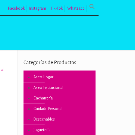
Facebook
Instagram
Tik-Tok
Whatsapp
Categorías de Productos
all
Aseo Hogar
Aseo Institucional
Cacharrería
Cuidado Personal
o
Desechables
Juguetería