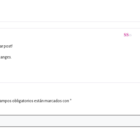
Valorado
con
ar post!
1
de
changes.
5
campos obligatorios están marcados con
*