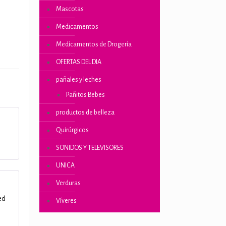
Mascotas
ones
Medicamentos
Medicamentos de Drogeria
OFERTAS DEL DIA
pañales y leches
Pañitos Bebes
productos de belleza
Quirúrgicos
SONIDOS Y TELEVISORES
UNICA
Verduras
ed
Víveres