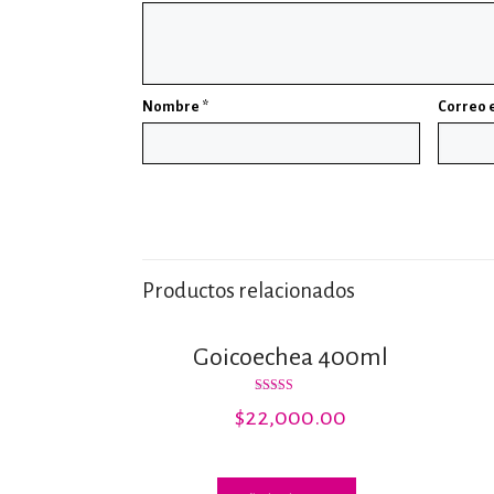
Nombre
*
Correo 
Productos relacionados
Goicoechea 400ml
Valorado con
$
22,000.00
5.00
de 5