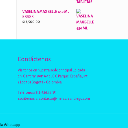
de 5
VASELINA MAXBELLE 450 ML
$
13,500.00
Valorado
con
2.96
de
5
Contáctenos
Visitenos en nuestra sede principal ubicada
en: Carrera 18#11A-16, C.C Parque. España, Int.
2 Loc 101 Bogotá - Colombia.
Teléfonos: 312-526.14.35
Escríbenos a:
contacto@mercarsandiego.com
Vía Whatsapp