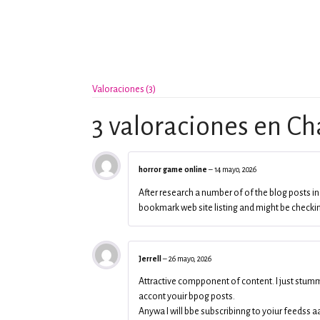
Valoraciones (3)
3 valoraciones en
Ch
horror game online
–
14 mayo, 2026
After research a number of of the blog posts in
bookmark web site listing and might be checking
Jerrell
–
26 mayo, 2026
Attractive compponent of content. I just stumm
accont youir bpog posts.
Anywa I will bbe subscribinng to yoiur feedss 