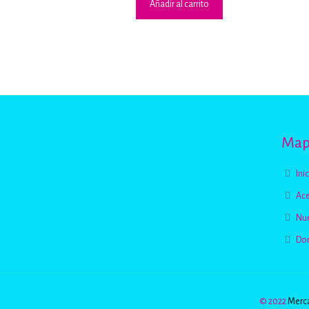
Añadir al carrito
Mapa
Ini
Ace
Nue
Do
© 2022
Merca