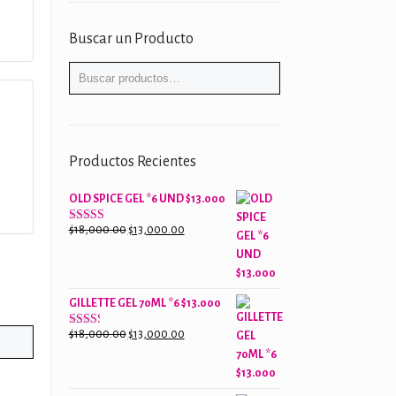
Buscar un Producto
Productos Recientes
OLD SPICE GEL *6 UND $13.000
El
El
$
18,000.00
$
13,000.00
Valorado
con
precio
precio
2.61
original
actual
de 5
era:
es:
GILLETTE GEL 70ML *6 $13.000
$18,000.00.
$13,000.00.
El
El
$
18,000.00
$
13,000.00
Valorado
con
precio
precio
2.38
original
actual
de 5
era:
es: