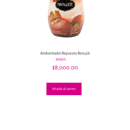
Ambientador Repuesto Renuzit
Valorado con
$
8,000.00
5.00
de 5
Añadir al carrito