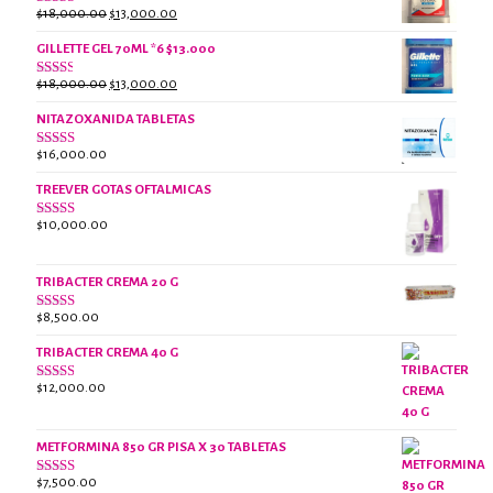
El
El
$
18,000.00
$
13,000.00
Valorado
con
precio
precio
2.61
GILLETTE GEL 70ML *6 $13.000
original
actual
de 5
era:
es:
El
El
$
18,000.00
$
13,000.00
Valorado
$18,000.00.
$13,000.00.
con
precio
precio
2.38
NITAZOXANIDA TABLETAS
original
actual
de 5
era:
es:
$
16,000.00
Valorado
$18,000.00.
$13,000.00.
con
2.61
TREEVER GOTAS OFTALMICAS
de 5
$
10,000.00
Valorado
con
3.07
de
5
TRIBACTER CREMA 20 G
$
8,500.00
Valorado
con
2.50
TRIBACTER CREMA 40 G
de 5
$
12,000.00
Valorado
con
2.40
de 5
METFORMINA 850 GR PISA X 30 TABLETAS
$
7,500.00
Valorado