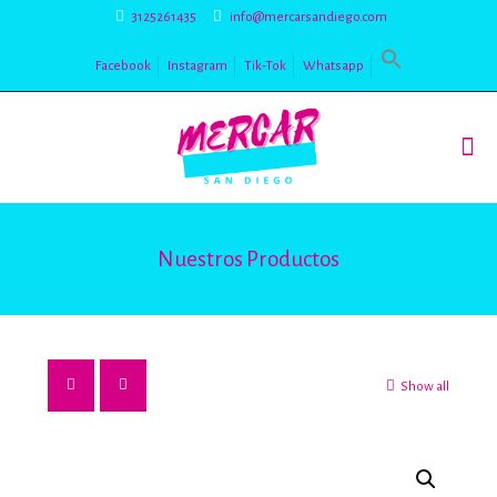
3125261435
info@mercarsandiego.com
Facebook
Instagram
Tik-Tok
Whatsapp
Nuestros Productos
Show all