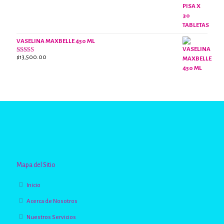
con
2.62
de 5
VASELINA MAXBELLE 450 ML
$
13,500.00
Valorado
con
2.96
de
5
Mapa del Sitio
Inicio
Acerca de Nosotros
Nuestros Servicios