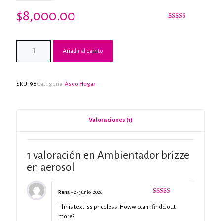
$
8,000.00
Valorado
1
con
5.00
de
5 en base a
valoración
de un cliente
Añadir al carrito
SKU:
98
Categoría:
Aseo Hogar
Valoraciones (1)
1 valoración en
Ambientador brizze
en aerosol
Rena
–
25 junio, 2026
Valorado
con
5
de 5
Thhis text iss priceless. Howw ccan I findd out
more?