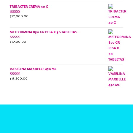
de 5
TRIBACTER CREMA 40 G
$
12,000.00
Valorado
con
2.40
de 5
METFORMINA 850 GR PISA X 30 TABLETAS
$
7,500.00
Valorado
con
2.62
de 5
VASELINA MAXBELLE 450 ML
$
13,500.00
Valorado
con
2.96
de
5