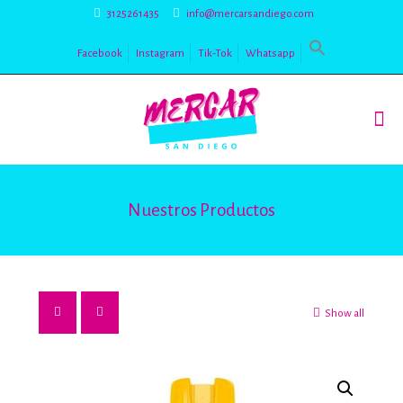
3125261435
info@mercarsandiego.com
Facebook
Instagram
Tik-Tok
Whatsapp
Nuestros Productos
Show all