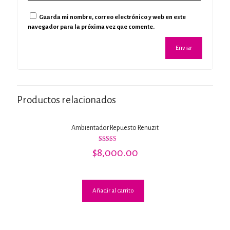
Guarda mi nombre, correo electrónico y web en este
navegador para la próxima vez que comente.
Productos relacionados
Ambientador Repuesto Renuzit
Valorado con
$
8,000.00
5.00
de 5
Añadir al carrito