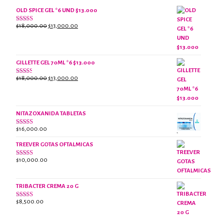
OLD SPICE GEL *6 UND $13.000
El
El
$
18,000.00
$
13,000.00
Valorado
con
precio
precio
2.61
original
actual
de 5
era:
es:
$18,000.00.
$13,000.00.
GILLETTE GEL 70ML *6 $13.000
El
El
$
18,000.00
$
13,000.00
Valorado
con
precio
precio
2.38
original
actual
de 5
era:
es:
NITAZOXANIDA TABLETAS
$18,000.00.
$13,000.00.
$
16,000.00
Valorado
con
2.61
TREEVER GOTAS OFTALMICAS
de 5
$
10,000.00
Valorado
con
3.07
de
5
TRIBACTER CREMA 20 G
$
8,500.00
Valorado
con
2.46