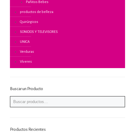
Pañitos Bebes
productos de belleza
Quirúrgicos
SONIDOS Y TELEVISORES
UNICA
Verduras
Víveres
Buscar un Producto
Productos Recientes