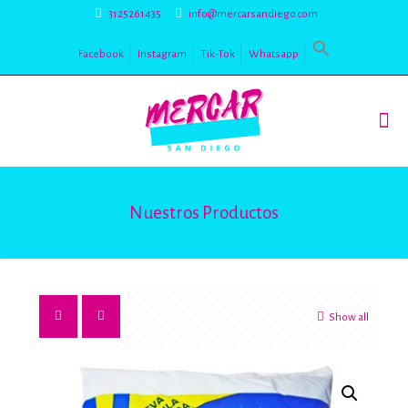
3125261435
info@mercarsandiego.com
Facebook
Instagram
Tik-Tok
Whatsapp
Nuestros Productos
Show all