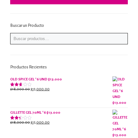
Buscar un Producto
Productos Recientes
OLD SPICE GEL *6 UND $13.000
El
El
$
18,000.00
$
13,000.00
Valorado
con
precio
precio
2.61
original
actual
de 5
era:
es:
$18,000.00.
$13,000.00.
GILLETTE GEL 70ML *6 $13.000
El
El
$
18,000.00
$
13,000.00
Valorado
con
precio
precio
2.38
original
actual
de 5