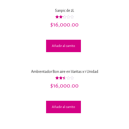
Sanpic de 2L
Valorado
$
16,000.00
con
2.17
de 5
Añadir al carrito
Ambientador Bon aire en Varitas x 1 Unidad
Valorado
$
16,000.00
con
2.48
de 5
Añadir al carrito