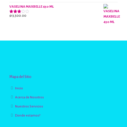
VASELINA MAXBELLE 450 ML
$
13,500.00
Valorado
con
2.96
de 5
Mapa del Sitio
Inicio
Acerca de Nosotros
Nuestros Servicios
Donde estamos?