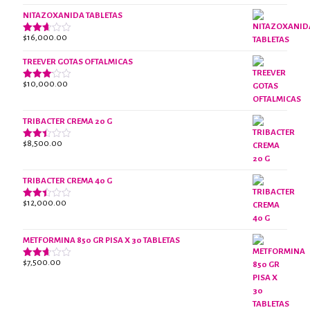
era:
es:
NITAZOXANIDA TABLETAS
$18,000.00.
$13,000.00.
$
16,000.00
Valorado
con
2.61
TREEVER GOTAS OFTALMICAS
de 5
$
10,000.00
Valorado
con
3.07
de 5
TRIBACTER CREMA 20 G
$
8,500.00
Valorado
con
2.45
de 5
TRIBACTER CREMA 40 G
$
12,000.00
Valorado
con
2.40
de 5
METFORMINA 850 GR PISA X 30 TABLETAS
$
7,500.00
Valorado
con
2.63
de 5