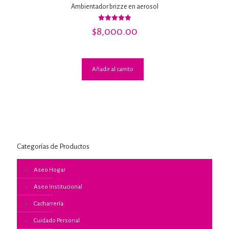
Ambientador brizze en aerosol
Valorado
$
8,000.00
con
5.00
de 5
Añadir al carrito
Categorías de Productos
Aseo Hogar
Aseo Institucional
Cacharrería
Cuidado Personal