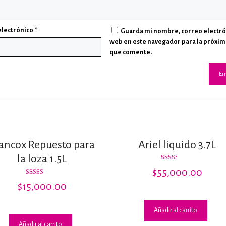
electrónico
*
Guarda mi nombre, correo electró
web en este navegador para la próxim
que comente.
ancox Repuesto para
Ariel liquido 3.7L
la loza 1.5L
Valorado
$
55,000.00
con
2.50
Valorado
$
15,000.00
de 5
con
3.00
de 5
Añadir al carrito
Añadir al carrito