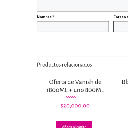
Nombre
*
Correo 
Productos relacionados
Oferta de Vanish de
Bl
1800ML + uno 800ML
Valorado
$
20,000.00
con
2.75
de 5
Añadir al carrito