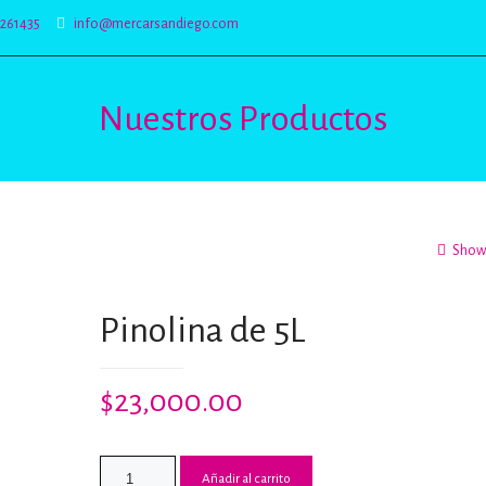
5261435
info@mercarsandiego.com
Nuestros Productos
Show 
Pinolina de 5L
$
23,000.00
Añadir al carrito