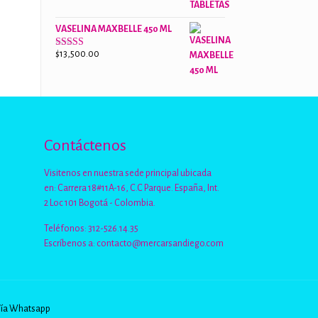
de 5
VASELINA MAXBELLE 450 ML
$
13,500.00
Valorado
con
2.96
de
5
Contáctenos
Visitenos en nuestra sede principal ubicada
en: Carrera 18#11A-16, C.C Parque. España, Int.
2 Loc 101 Bogotá - Colombia.
Teléfonos: 312-526.14.35
Escríbenos a:
contacto@mercarsandiego.com
Vía Whatsapp