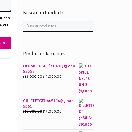
Buscar un Producto
nico y
a vez
Productos Recientes
OLD SPICE GEL *6 UND $13.000
El
El
$
18,000.00
$
13,000.00
Valorado
con
precio
precio
2.61
original
actual
de 5
era:
es:
GILLETTE GEL 70ML *6 $13.000
$18,000.00.
$13,000.00.
El
El
$
18,000.00
$
13,000.00
Valorado
con
precio
precio
2.38
original
actual
de 5
era:
es: