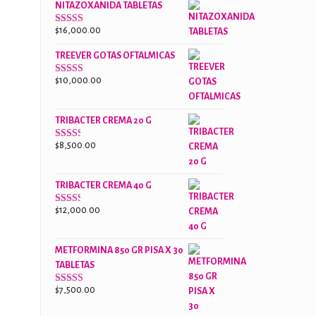
NITAZOXANIDA TABLETAS
$18,000.00.
$13,000.00.
$
16,000.00
Valorado
con
2.61
TREEVER GOTAS OFTALMICAS
de 5
$
10,000.00
Valorado
con
3.07
de
5
TRIBACTER CREMA 20 G
$
8,500.00
Valorado
con
2.44
de 5
TRIBACTER CREMA 40 G
$
12,000.00
Valorado
con
2.40
de 5
METFORMINA 850 GR PISA X 30
TABLETAS
$
7,500.00
Valorado
con
2.62