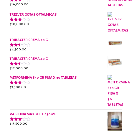
era:
es:
$
16,000.00
Valorado
$18,000.00.
$13,000.00.
con
2.61
TREEVER GOTAS OFTALMICAS
de 5
$
10,000.00
Valorado
con
3.07
de 5
TRIBACTER CREMA 20 G
$
8,500.00
Valorado
con
2.45
TRIBACTER CREMA 40 G
de 5
$
12,000.00
Valorado
con
2.40
METFORMINA 850 GR PISA X 30 TABLETAS
de 5
$
7,500.00
Valorado
con
2.63
de 5
VASELINA MAXBELLE 450 ML
$
13,500.00
Valorado
con