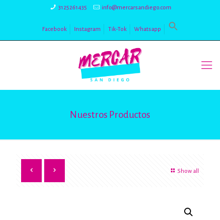
3125261435
info@mercarsandiego.com
Facebook
Instagram
Tik-Tok
Whatsapp
Nuestros Productos
Show all