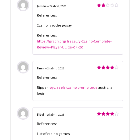
Jamika
–
21 abril, 2026
Valorado
con
References:
2
de
5
Casino la roche posay
References:
https://graph.org/Treasury-Casino-Complete-
Review–Player-Guide-04-20
Fawn
–
21 abril, 2026
Valorado
con
4
de
References:
5
Ripper
royal reels casino promo code
australia
login
Sibyl
–
26 abril, 2026
Valorado
con
4
de
References:
5
List of casino games