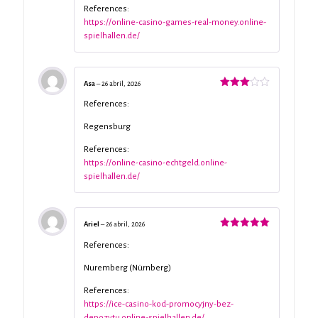
References:
https://online-casino-games-real-money.online-
spielhallen.de/
Asa
–
26 abril, 2026
Valorado
con
3
References:
de 5
Regensburg
References:
https://online-casino-echtgeld.online-
spielhallen.de/
Ariel
–
26 abril, 2026
Valorado
con
5
de 5
References:
Nuremberg (Nürnberg)
References:
https://ice-casino-kod-promocyjny-bez-
depozytu.online-spielhallen.de/