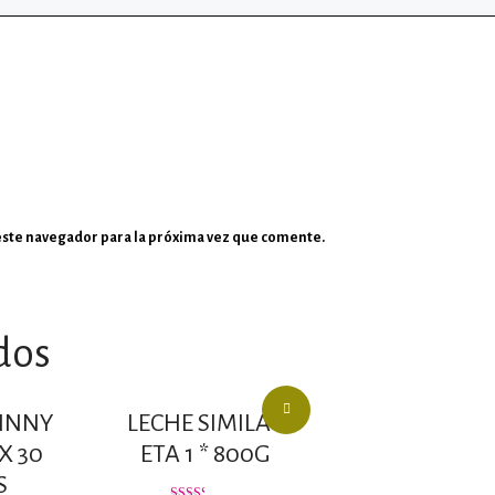
este navegador para la próxima vez que comente.
dos
INNY
LECHE SIMILAC
X 30
ETA 1 * 800G
S