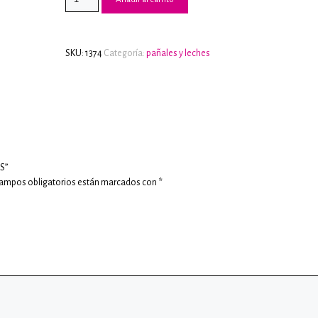
HUGGIES
era:
es:
ETAPA
$30,000.00.
$25,000.00.
4
X
SKU:
1374
Categoría:
pañales y leches
25UNDS
cantidad
S”
campos obligatorios están marcados con
*