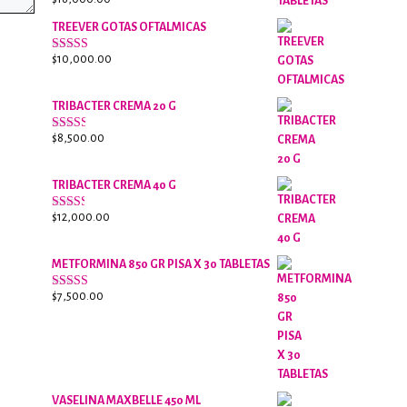
Valorado
con
2.61
TREEVER GOTAS OFTALMICAS
de 5
$
10,000.00
Valorado
con
3.07
de
5
TRIBACTER CREMA 20 G
$
8,500.00
Valorado
con
2.48
de 5
TRIBACTER CREMA 40 G
$
12,000.00
Valorado
con
2.40
de 5
METFORMINA 850 GR PISA X 30 TABLETAS
$
7,500.00
Valorado
con
2.65
de 5
VASELINA MAXBELLE 450 ML