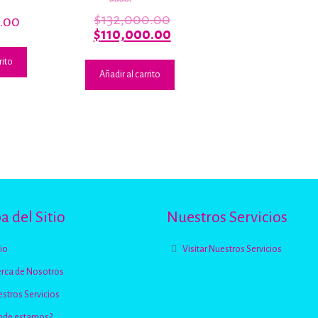
Valorado
El
$
132,000.00
.00
con
2.42
precio
El
$
110,000.00
de 5
original
precio
era:
actual
rito
Añadir al carrito
$132,000.00.
es:
$110,000.00.
 del Sitio
Nuestros Servicios
cio
Visitar Nuestros Servicios
rca de Nosotros
stros Servicios
nde estamos?