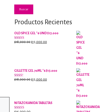
Buscar
Productos Recientes
OLD SPICE GEL *6 UND $13.000
El
El
$
18,000.00
$
13,000.00
Valorado
con
precio
precio
2.61
original
actual
de 5
era:
es:
$18,000.00.
$13,000.00.
GILLETTE GEL 70ML *6 $13.000
El
El
$
18,000.00
$
13,000.00
Valorado
con
precio
precio
2.38
original
actual
de 5
era:
es:
$18,000.00.
$13,000.00.
NITAZOXANIDA TABLETAS
$
16,000.00