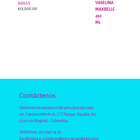
$
13,500.00
Valorado
con
2.96
de
5
Contáctenos
Visitenos en nuestra sede principal ubicada
en: Carrera 18#11A-16, C.C Parque. España, Int.
2 Loc 101 Bogotá - Colombia.
Teléfonos: 312-526.14.35
Escríbenos a:
contacto@mercarsandiego.com