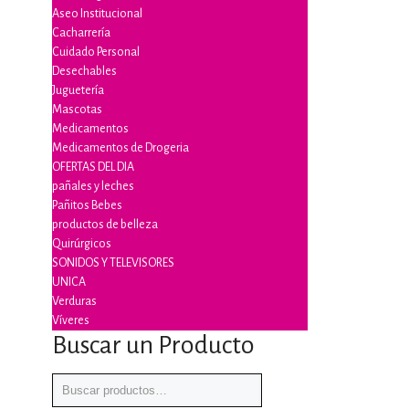
Aseo Institucional
Cacharrería
Cuidado Personal
Desechables
Juguetería
Mascotas
Medicamentos
Medicamentos de Drogeria
OFERTAS DEL DIA
pañales y leches
Pañitos Bebes
productos de belleza
Quirúrgicos
SONIDOS Y TELEVISORES
UNICA
Verduras
Víveres
Buscar un Producto
Buscar
por: