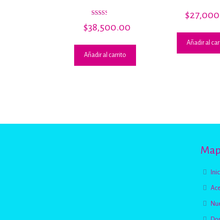
$
27,000
Valorado
$
38,500.00
con
2.47
de 5
Añadir al car
Añadir al carrito
Mapa
Ini
Ace
Nue
Do