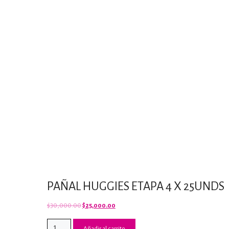
PAÑAL HUGGIES ETAPA 4 X 25UNDS
El
El
$
30,000.00
$
25,000.00
precio
precio
PAÑAL
original
actual
Añadir al carrito