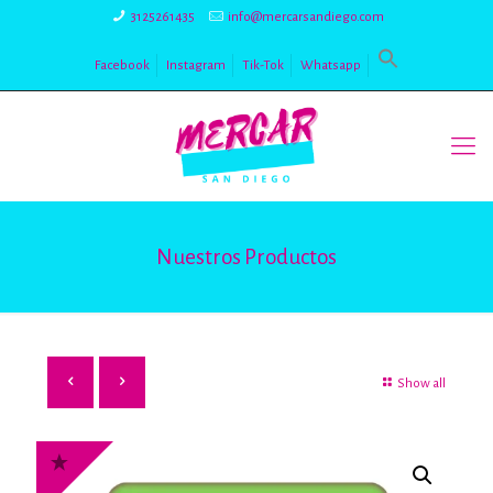
3125261435
info@mercarsandiego.com
Facebook
Instagram
Tik-Tok
Whatsapp
Nuestros Productos
Show all