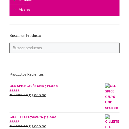
Verduras
Víveres
Buscar un Producto
Productos Recientes
OLD SPICE GEL *6 UND $13.000
El
El
$
18,000.00
$
13,000.00
Valorado
con
precio
precio
2.61
original
actual
de 5
era:
es:
$18,000.00.
$13,000.00.
GILLETTE GEL 70ML *6 $13.000
El
El
$
18,000.00
$
13,000.00
Valorado