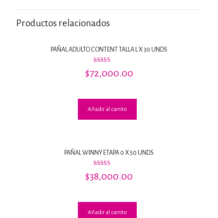
Productos relacionados
PAÑAL ADULTO CONTENT TALLA L X 30 UNDS
Valorado
$
72,000.00
con
3.09
de 5
Añadir al carrito
PAÑAL WINNY ETAPA 0 X 50 UNDS
Valorado
$
38,000.00
con
3.00
de 5
Añadir al carrito