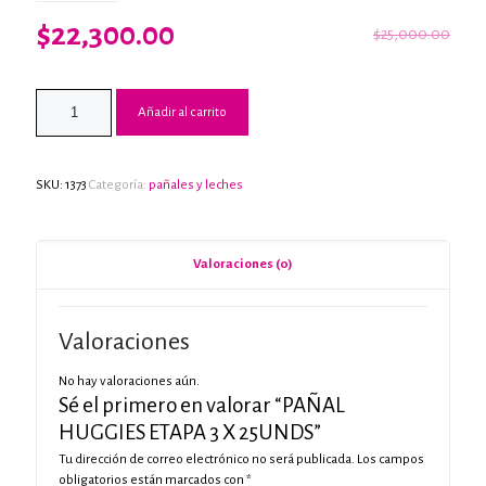
El
El
$
22,300.00
$
25,000.00
precio
precio
original
actual
Añadir al carrito
era:
es:
$25,000.00.
$22,300.00.
SKU:
1373
Categoría:
pañales y leches
Valoraciones (0)
Valoraciones
No hay valoraciones aún.
Sé el primero en valorar “PAÑAL
HUGGIES ETAPA 3 X 25UNDS”
Tu dirección de correo electrónico no será publicada.
Los campos
obligatorios están marcados con
*