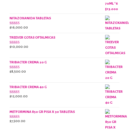
con
precio
precio
2.38
original
actual
de 5
era:
es:
NITAZOXANIDA TABLETAS
$18,000.00.
$13,000.00.
$
16,000.00
Valorado
con
2.61
TREEVER GOTAS OFTALMICAS
de 5
$
10,000.00
Valorado
con
3.07
de
5
TRIBACTER CREMA 20 G
$
8,500.00
Valorado
con
2.47
de 5
TRIBACTER CREMA 40 G
$
12,000.00
Valorado
con
2.40
de 5
METFORMINA 850 GR PISA X 30 TABLETAS
$
7,500.00
Valorado
con