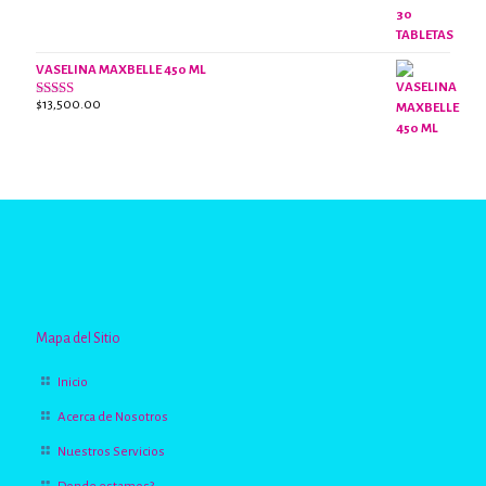
2.63
de 5
VASELINA MAXBELLE 450 ML
$
13,500.00
Valorado
con
2.96
de
5
Mapa del Sitio
Inicio
Acerca de Nosotros
Nuestros Servicios