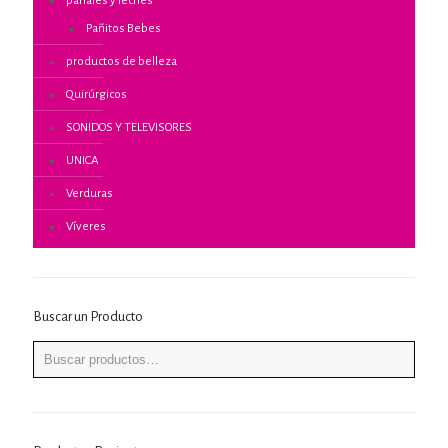
pañales y leches
Pañitos Bebes
productos de belleza
Quirúrgicos
SONIDOS Y TELEVISORES
UNICA
Verduras
Víveres
Buscar un Producto