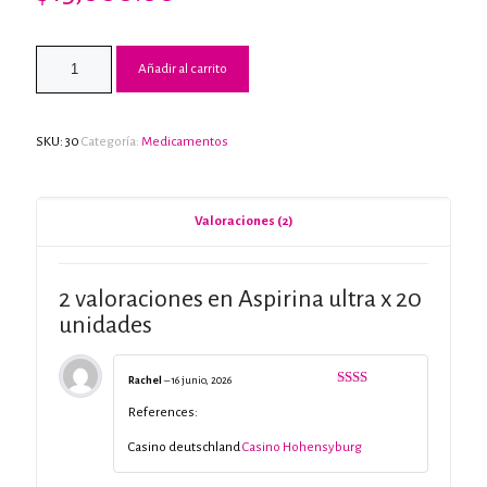
Valorado
2
con
3.50
de 5 en
base a
valoraciones
Añadir al carrito
de
clientes
SKU:
30
Categoría:
Medicamentos
Valoraciones (2)
2 valoraciones en
Aspirina ultra x 20
unidades
Rachel
–
16 junio, 2026
Valorado
con
References:
2
de
5
Casino deutschland
Casino Hohensyburg