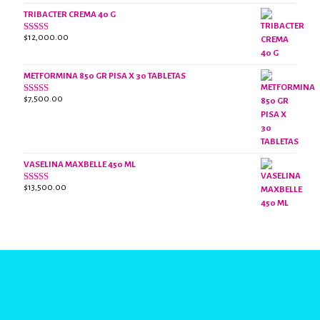
con
2.48
TRIBACTER CREMA 40 G
de 5
$
12,000.00
Valorado
con
2.40
de 5
METFORMINA 850 GR PISA X 30 TABLETAS
$
7,500.00
Valorado
con
2.65
de 5
VASELINA MAXBELLE 450 ML
$
13,500.00
Valorado
con
2.96
de
5