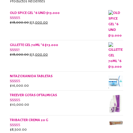
Productos Recientes
OLD SPICE GEL *6 UND $13.000
El
El
$
18,000.00
$
13,000.00
Valorado
con
precio
precio
2.61
original
actual
de 5
era:
es:
$18,000.00.
$13,000.00.
GILLETTE GEL 70ML *6 $13.000
El
El
$
18,000.00
$
13,000.00
Valorado
con
precio
precio
2.38
original
actual
de 5
era:
es:
NITAZOXANIDA TABLETAS
$18,000.00.
$13,000.00.
$
16,000.00
Valorado
con
2.61
TREEVER GOTAS OFTALMICAS
de 5
$
10,000.00
Valorado
con
3.07
de
5
TRIBACTER CREMA 20 G
$
8,500.00
Valorado