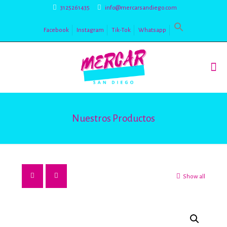
3125261435
info@mercarsandiego.com
Facebook
Instagram
Tik-Tok
Whatsapp
Nuestros Productos
Show all