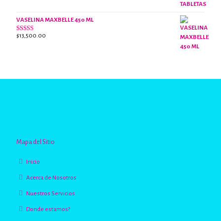
VASELINA MAXBELLE 450 ML
$
13,500.00
Valorado
con
2.96
de
5
Mapa del Sitio
Inicio
Acerca de Nosotros
Nuestros Servicios
Donde estamos?