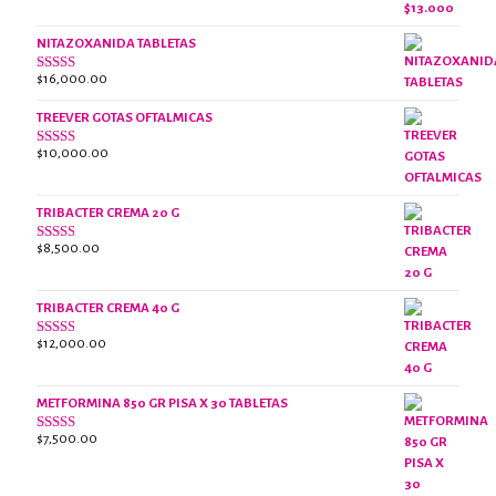
original
actual
de 5
era:
es:
NITAZOXANIDA TABLETAS
$18,000.00.
$13,000.00.
$
16,000.00
Valorado
con
2.61
TREEVER GOTAS OFTALMICAS
de 5
$
10,000.00
Valorado
con
3.07
de
5
TRIBACTER CREMA 20 G
$
8,500.00
Valorado
con
2.45
de 5
TRIBACTER CREMA 40 G
$
12,000.00
Valorado
con
2.40
de 5
METFORMINA 850 GR PISA X 30 TABLETAS
$
7,500.00
Valorado
con
2.63
de 5