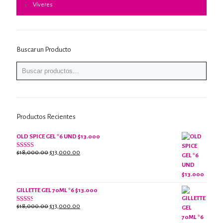
Víveres
Buscar un Producto
Productos Recientes
OLD SPICE GEL *6 UND $13.000
El
El
$
18,000.00
$
13,000.00
Valorado
con
precio
precio
2.61
original
actual
de 5
era:
es:
$18,000.00.
$13,000.00.
GILLETTE GEL 70ML *6 $13.000
El
El
$
18,000.00
$
13,000.00
Valorado
con
precio
precio
2.38