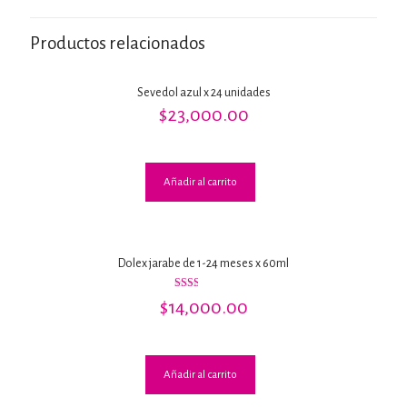
Productos relacionados
Sevedol azul x 24 unidades
$
23,000.00
Añadir al carrito
Dolex jarabe de 1-24 meses x 60ml
Valorado
$
14,000.00
con
2.00
de 5
Añadir al carrito