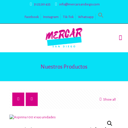
3125261435
info@mercarsandiego.com
Facebook
Instagram
Tik-Tok
Whatsapp
Nuestros Productos
Show all