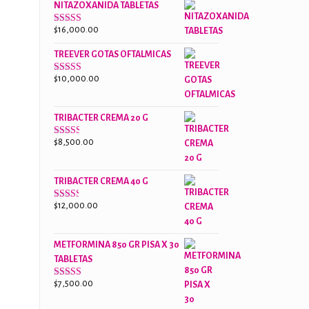
NITAZOXANIDA TABLETAS
$18,000.00.
$13,000.00.
$
16,000.00
Valorado
con
2.61
TREEVER GOTAS OFTALMICAS
de 5
$
10,000.00
Valorado
con
3.07
de
5
TRIBACTER CREMA 20 G
$
8,500.00
Valorado
con
2.45
de 5
TRIBACTER CREMA 40 G
$
12,000.00
Valorado
con
2.40
de 5
METFORMINA 850 GR PISA X 30
TABLETAS
$
7,500.00
Valorado
con
2.63