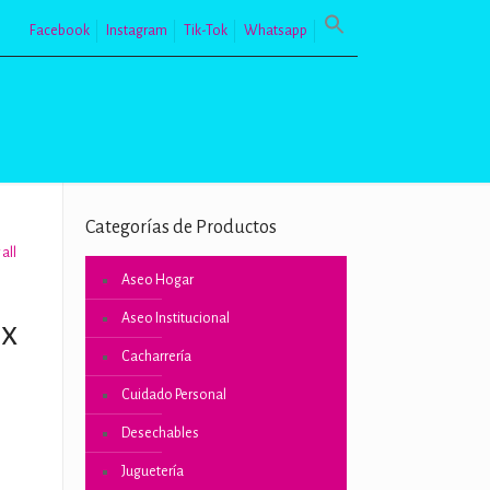
Facebook
Instagram
Tik-Tok
Whatsapp
Categorías de Productos
all
Aseo Hogar
Aseo Institucional
 x
Cacharrería
Cuidado Personal
Desechables
Juguetería