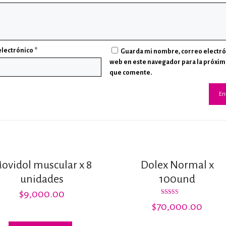
electrónico
*
Guarda mi nombre, correo electró
web en este navegador para la próxim
que comente.
ovidol muscular x 8
Dolex Normal x
unidades
100und
$
9,000.00
Valorado
$
70,000.00
con
3.00
de 5