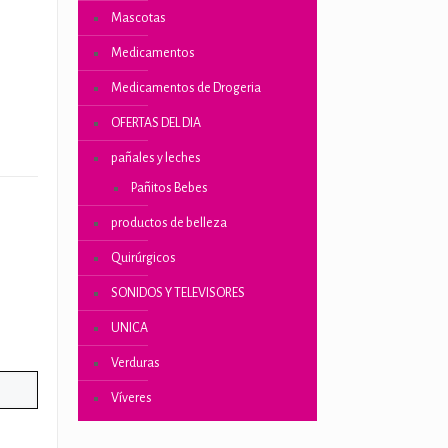
Mascotas
Medicamentos
Medicamentos de Drogeria
OFERTAS DEL DIA
pañales y leches
Pañitos Bebes
productos de belleza
Quirúrgicos
SONIDOS Y TELEVISORES
UNICA
Verduras
Víveres