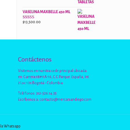
de 5
VASELINA MAXBELLE 450 ML
$
13,500.00
Valorado
con
2.96
de
5
Contáctenos
Visitenos en nuestra sede principal ubicada
en: Carrera 18#11A-16, C.C Parque. España, Int.
2 Loc 101 Bogotá - Colombia.
Teléfonos: 312-526.14.35
Escríbenos a:
contacto@mercarsandiego.com
Vía Whatsapp