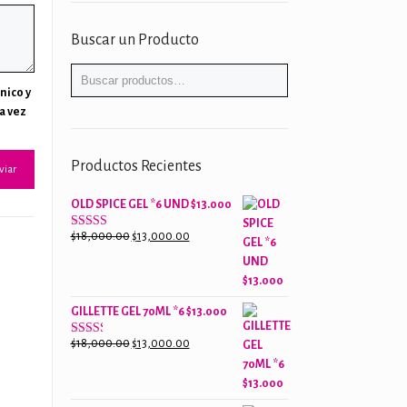
Buscar un Producto
nico y
a vez
Productos Recientes
OLD SPICE GEL *6 UND $13.000
El
El
$
18,000.00
$
13,000.00
Valorado
con
precio
precio
2.61
original
actual
de 5
era:
es:
GILLETTE GEL 70ML *6 $13.000
$18,000.00.
$13,000.00.
El
El
$
18,000.00
$
13,000.00
Valorado
con
precio
precio
2.38
original
actual
de 5
era:
es: