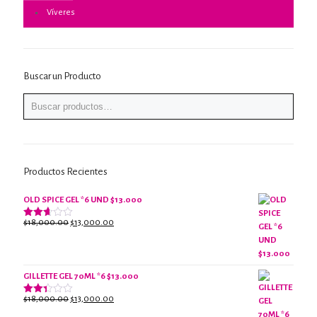
Víveres
Buscar un Producto
Productos Recientes
OLD SPICE GEL *6 UND $13.000
El
El
$
18,000.00
$
13,000.00
Valorado
con
precio
precio
2.61
original
actual
de 5
era:
es:
$18,000.00.
$13,000.00.
GILLETTE GEL 70ML *6 $13.000
El
El
$
18,000.00
$
13,000.00
Valorado
con
precio
precio