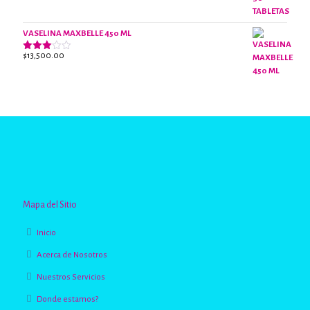
VASELINA MAXBELLE 450 ML
$
13,500.00
Valorado
con
2.96
de 5
Mapa del Sitio
Inicio
Acerca de Nosotros
Nuestros Servicios
Donde estamos?