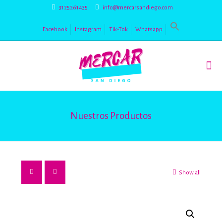
3125261435
info@mercarsandiego.com
Facebook
Instagram
Tik-Tok
Whatsapp
Nuestros Productos
Show all