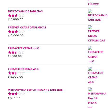
2.38
original
actual
de 5
era:
es:
NITAZOXANIDA TABLETAS
$18,000.00.
$13,000.00.
$
16,000.00
Valorado
con
2.61
TREEVER GOTAS OFTALMICAS
de 5
$
10,000.00
Valorado
con
3.07
de 5
TRIBACTER CREMA 20 G
$
8,500.00
Valorado
con
2.45
de 5
TRIBACTER CREMA 40 G
$
12,000.00
Valorado
con
2.40
de 5
METFORMINA 850 GR PISA X 30 TABLETAS
$
7,500.00
Valorado
con
2.62
de 5