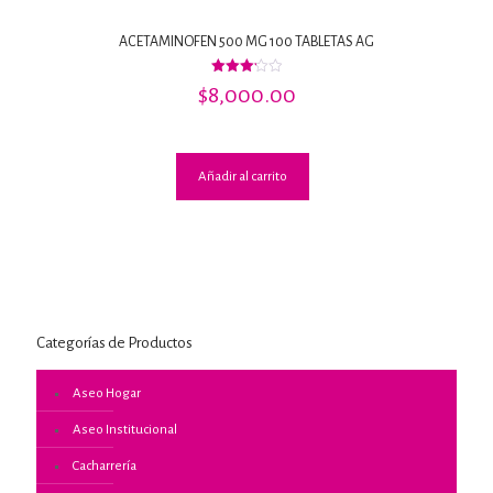
ACETAMINOFEN 500 MG 100 TABLETAS AG
Valorado
$
8,000.00
con
3.18
de 5
Añadir al carrito
Categorías de Productos
Aseo Hogar
Aseo Institucional
Cacharrería