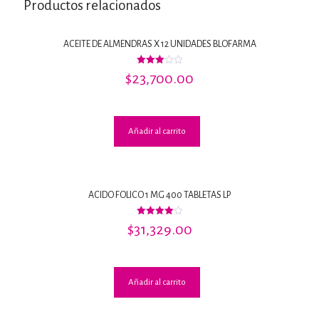
Productos relacionados
ACEITE DE ALMENDRAS X 12 UNIDADES BLOFARMA
Valorado
$
23,700.00
con
3.07
de 5
Añadir al carrito
ACIDO FOLICO 1 MG 400 TABLETAS LP
Valorado
$
31,329.00
con
4.00
de 5
Añadir al carrito