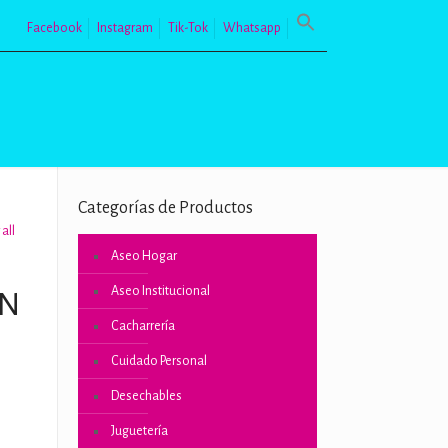
Facebook
Instagram
Tik-Tok
Whatsapp
Categorías de Productos
all
Aseo Hogar
Aseo Institucional
ON
Cacharrería
Cuidado Personal
Desechables
o
Juguetería