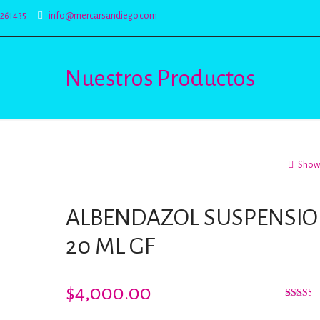
5261435
info@mercarsandiego.com
Nuestros Productos
Show 
ALBENDAZOL SUSPENSI
20 ML GF
$
4,000.00
Valorad
2
con