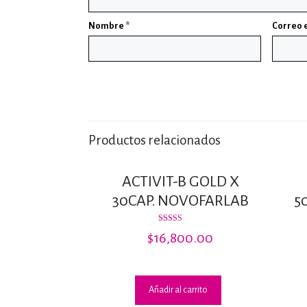
Nombre
*
Correo 
Productos relacionados
ACTIVIT-B GOLD X
30CAP. NOVOFARLAB
5
Valorado
$
16,800.00
con
4.00
de 5
Añadir al carrito