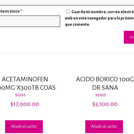
electrónico
*
Guarda mi nombre, correo electró
web en este navegador para la próxim
que comente.
ACETAMINOFEN
ACIDO BORICO 100
00MG X300TB COAS
DR SANA
Valorado
Valorado
$
17,000.00
$
3,100.00
con
con
3.33
3.67
de 5
de 5
Añadir al carrito
Añadir al carrito