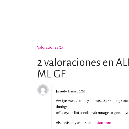
Valoraciones (2)
2 valoraciones en
AL
ML GF
Jarrod
–
27 mayo, 2026
Aw, tyis wwas a rdally nic post. Speending soo
thinbgs
off a wyole llot aand nevdr mnage to geet anyt
Alsso vist my web-site …
asian porn