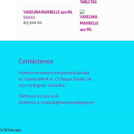
de 5
VASELINA MAXBELLE 450 ML
$
13,500.00
Valorado
con
2.96
de
5
Contáctenos
Visitenos en nuestra sede principal ubicada
en: Carrera 18#11A-16, C.C Parque. España, Int.
2 Loc 101 Bogotá - Colombia.
Teléfonos: 312-526.14.35
Escríbenos a:
contacto@mercarsandiego.com
Vía Whatsapp