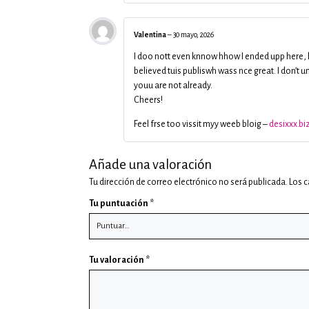
Valentina
–
30 mayo, 2026
I doo nott even knnow hhow I ended upp here,
believed tuis publiswh wass nce great. I don’t 
youu are not already.
Cheers!
Feel frse too vissit myy weeb bloig –
desixxx.bi
Añade una valoración
Tu dirección de correo electrónico no será publicada.
Los 
Tu puntuación
*
Tu valoración
*