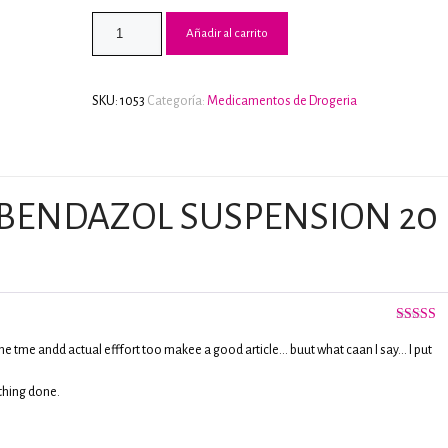
2.50
de 5
Añadir al carrito
en
base a
valoraci
de
clientes
SKU:
1053
Categoría:
Medicamentos de Drogeria
BENDAZOL SUSPENSION 20
Valorado
con
4
de 
me tme andd actual efffort too makee a good article… buut what caan I say… I put
thing done.