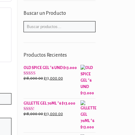
Buscar un Producto
Productos Recientes
OLD SPICE GEL *6 UND $13.000
El
El
$
18,000.00
$
13,000.00
Valorado
con
precio
precio
2.61
original
actual
de 5
era:
es:
GILLETTE GEL 70ML *6 $13.000
$18,000.00.
$13,000.00.
El
El
$
18,000.00
$
13,000.00
Valorado
con
precio
precio
2.38
original
actual
de 5
era:
es: