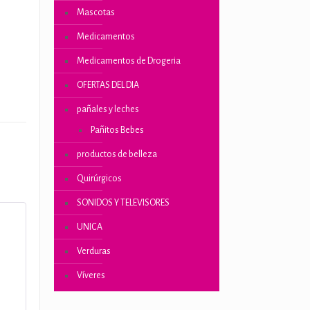
Mascotas
Medicamentos
ones
Medicamentos de Drogeria
OFERTAS DEL DIA
pañales y leches
Pañitos Bebes
productos de belleza
Quirúrgicos
SONIDOS Y TELEVISORES
UNICA
5
Verduras
Víveres