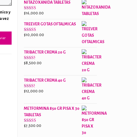
NITAZOXANIDA TABLETAS
$18,000.00.
$13,000.00.
nico y
$
16,000.00
Valorado
con
a vez
2.61
TREEVER GOTAS OFTALMICAS
de 5
$
10,000.00
Valorado
con
3.07
de
5
TRIBACTER CREMA 20 G
$
8,500.00
Valorado
con
2.47
de 5
G
TRIBACTER CREMA 40 G
$
12,000.00
Valorado
con
2.40
de 5
METFORMINA 850 GR PISA X 30
TABLETAS
$
7,500.00
Valorado
con
2.63