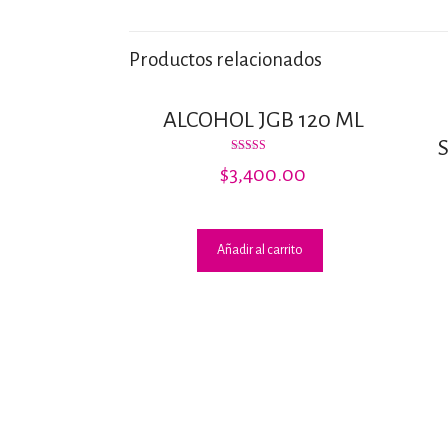
Productos relacionados
ALCOHOL JGB 120 ML
Valorado
$
3,400.00
con
3.00
de 5
Añadir al carrito