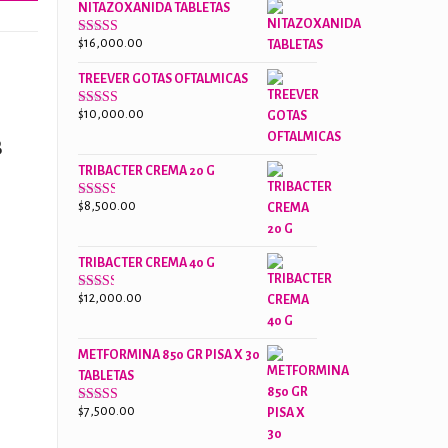
NITAZOXANIDA TABLETAS
$18,000.00.
$13,000.00.
$
16,000.00
Valorado
con
2.61
TREEVER GOTAS OFTALMICAS
de 5
$
10,000.00
Valorado
con
B
3.07
de
5
TRIBACTER CREMA 20 G
$
8,500.00
Valorado
con
2.47
de 5
TRIBACTER CREMA 40 G
$
12,000.00
Valorado
con
2.40
de 5
METFORMINA 850 GR PISA X 30
TABLETAS
$
7,500.00
Valorado
con
2.63