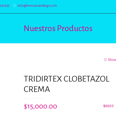
5261435
info@mercarsandiego.com
Nuestros Productos
Show 
TRIDIRTEX CLOBETAZOL
CREMA
$
15,000.00
Valorad
2
con