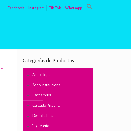
Facebook
Instagram
Tik-Tok
Whatsapp
Categorías de Productos
all
Aseo Hogar
Aseo Institucional
Cacharrería
Cuidado Personal
Desechables
o
Juguetería