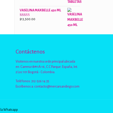
de 5
VASELINA MAXBELLE 450 ML
$
13,500.00
Valorado
con
2.96
de
5
Contáctenos
Visitenos en nuestra sede principal ubicada
en: Carrera 18#11A-16, C.C Parque. España, Int.
2 Loc 101 Bogotá - Colombia.
Teléfonos: 312-526.14.35
Escríbenos a:
contacto@mercarsandiego.com
Vía Whatsapp