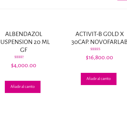
ALBENDAZOL
ACTIVIT-B GOLD X
SUSPENSION 20 ML
30CAP. NOVOFARLA
GF
Valorado
$
16,800.00
con
4.00
Valorado
$
4,000.00
de 5
con
2.50
de 5
Añadir al carrito
Añadir al carrito