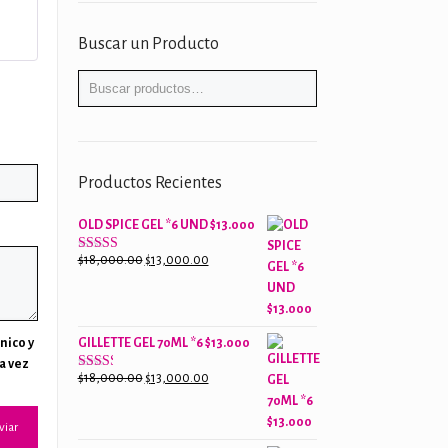
Buscar un Producto
Productos Recientes
OLD SPICE GEL *6 UND $13.000
El
El
$
18,000.00
$
13,000.00
Valorado
con
precio
precio
2.61
original
actual
de 5
era:
es:
GILLETTE GEL 70ML *6 $13.000
$18,000.00.
$13,000.00.
nico y
a vez
El
El
$
18,000.00
$
13,000.00
Valorado
con
precio
precio
2.38
original
actual
de 5
era:
es: