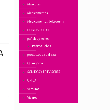
Mascotas
ones
Medicamentos
Medicamentos de Drogeria
OFERTAS DEL DIA
pañales y leches
Pañitos Bebes
A
productos de belleza
Quirúrgicos
SONIDOS Y TELEVISORES
UNICA
Verduras
Víveres
5