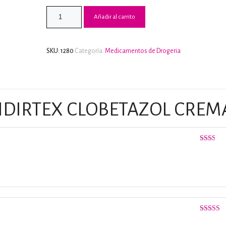
3.00
de
5 en
Añadir al carrito
base a
valoraci
de
clientes
SKU:
1280
Categoría:
Medicamentos de Drogeria
IDIRTEX CLOBETAZOL CREM
Valorado
con
2
de
5
Valorado
con
4
de 