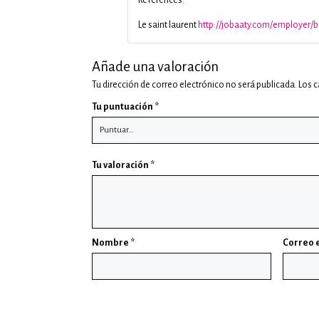
References:
Le saint laurent
http://jobaaty.com/employer/b
Añade una valoración
Tu dirección de correo electrónico no será publicada.
Los 
Tu puntuación
*
Tu valoración
*
Nombre
*
Correo 