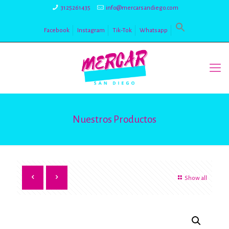
3125261435
info@mercarsandiego.com
Facebook
Instagram
Tik-Tok
Whatsapp
Nuestros Productos
Show all