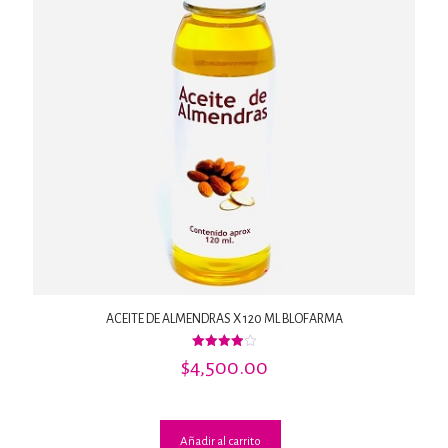
ACEITE DE ALMENDRAS X 120 ML BLOFARMA
Valorado
$
4,500.00
con
4.00
de 5
Añadir al carrito