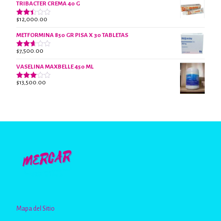
2.44
TRIBACTER CREMA 40 G
de 5
$
12,000.00
Valorado
con
2.40
METFORMINA 850 GR PISA X 30 TABLETAS
de 5
$
7,500.00
Valorado
con
2.62
VASELINA MAXBELLE 450 ML
de 5
$
13,500.00
Valorado
con
2.96
de 5
Mapa del Sitio