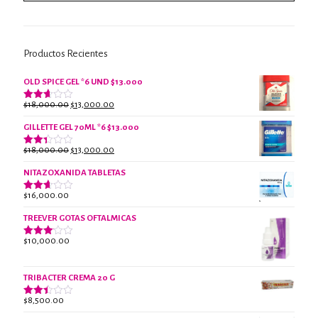
Productos Recientes
OLD SPICE GEL *6 UND $13.000
El
El
$
18,000.00
$
13,000.00
Valorado
con
precio
precio
2.61
GILLETTE GEL 70ML *6 $13.000
original
actual
de 5
era:
es:
El
El
$
18,000.00
$
13,000.00
Valorado
$18,000.00.
$13,000.00.
con
precio
precio
2.38
NITAZOXANIDA TABLETAS
original
actual
de 5
era:
es:
$
16,000.00
Valorado
$18,000.00.
$13,000.00.
con
2.61
TREEVER GOTAS OFTALMICAS
de 5
$
10,000.00
Valorado
con
3.07
de 5
TRIBACTER CREMA 20 G
$
8,500.00
Valorado
con