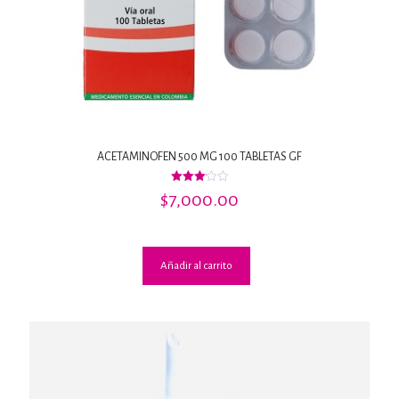
ACETAMINOFEN 500 MG 100 TABLETAS GF
Valorado
$
7,000.00
con
3.09
de 5
Añadir al carrito