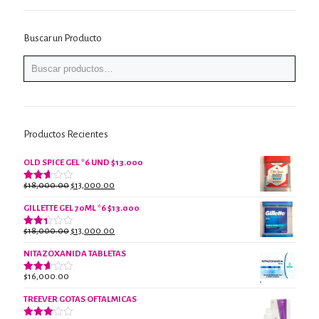
Buscar un Producto
Productos Recientes
OLD SPICE GEL *6 UND $13.000
El
El
$
18,000.00
$
13,000.00
Valorado
con
precio
precio
2.61
GILLETTE GEL 70ML *6 $13.000
original
actual
de 5
era:
es:
El
El
$
18,000.00
$
13,000.00
Valorado
$18,000.00.
$13,000.00.
con
precio
precio
2.38
NITAZOXANIDA TABLETAS
original
actual
de 5
era:
es:
$
16,000.00
Valorado
$18,000.00.
$13,000.00.
con
2.61
TREEVER GOTAS OFTALMICAS
de 5