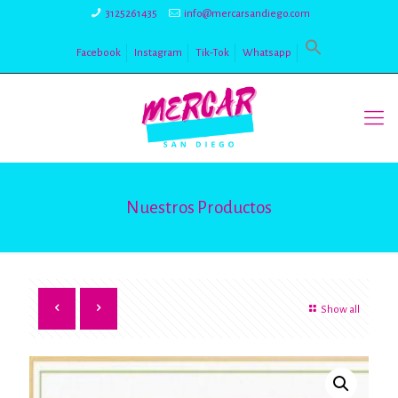
3125261435
info@mercarsandiego.com
Facebook
Instagram
Tik-Tok
Whatsapp
Nuestros Productos
Show all