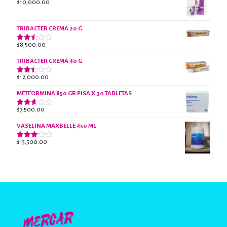
$
10,000.00
Valorado
con
3.07
de 5
TRIBACTER CREMA 20 G
$
8,500.00
Valorado
con
2.47
TRIBACTER CREMA 40 G
de 5
$
12,000.00
Valorado
con
2.40
METFORMINA 850 GR PISA X 30 TABLETAS
de 5
$
7,500.00
Valorado
con
2.63
VASELINA MAXBELLE 450 ML
de 5
$
13,500.00
Valorado
con
2.96
de 5