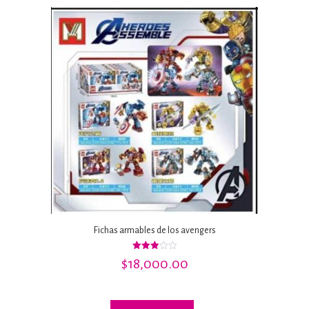
Fichas armables de los avengers
Valorado
$
18,000.00
con
2.94
de 5