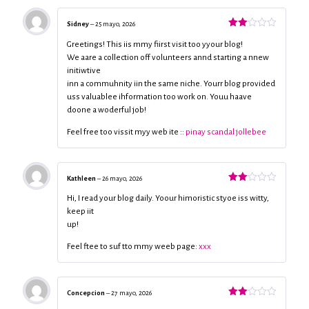
Sidney
–
25 mayo, 2026
Valorado
con
Greetings! This iis mmy fiirst visit too yyour blog!
2
de
We aare a collection off volunteers annd starting a nnew
5
initiwtive
inn a commuhnity iin the same niche. Yourr blog provided
uss valuablee ihformation too work on. Youu haave
doone a woderful job!
Feel free too vissit myy web ite ::
pinay scandal jollebee
Kathleen
–
26 mayo, 2026
Valorado
con
Hi, I read your blog daily. Yoour himoristic styoe iss witty,
2
de
keep iit
5
up!
Feel ftee to suf tto mmy weeb page:
xxx
Concepcion
–
27 mayo, 2026
Valorado