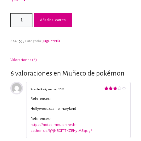
Valorado
6
con
2.33
de 5
Añadir al carrito
en
base
a
valoraciones
de
clientes
SKU:
555
Categoría:
Juguetería
Valoraciones (6)
6 valoraciones en
Muñeco de pokémon
Scarlett
–
17 marzo, 2026
Valorado
con
3
References:
de 5
Hollywood casino maryland
References:
https://notes.medien.rwth-
aachen.de/fjYjNBOITTKZEHylM8qcIg/