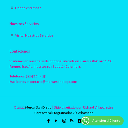
Donde estamos?
Nuestros Servicios
Visitar Nuestros Servicios
Contáctenos
Visitenos en nuestra sede principal ubicada en: Carrera 18#11A-16, C.C
Parque. España, Int. 2 Loc 101 Bogotá - Colombia.
Teléfonos: 312-526.14.35
Escríbenos a:
contacto@mercarsandiego.com
© 2022
Mercar San Diego
| Sitio diseñado por: Richard Villaparedes.
Contactar al Programador Vía Whatsapp
Atención al Cliente