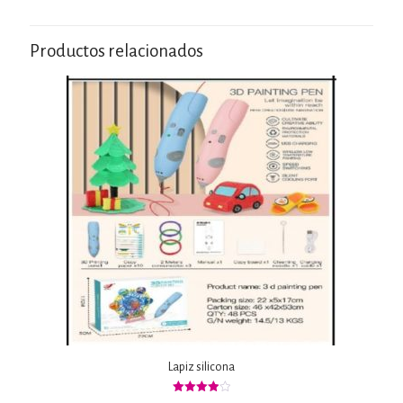
Productos relacionados
Lapiz silicona
Valorado