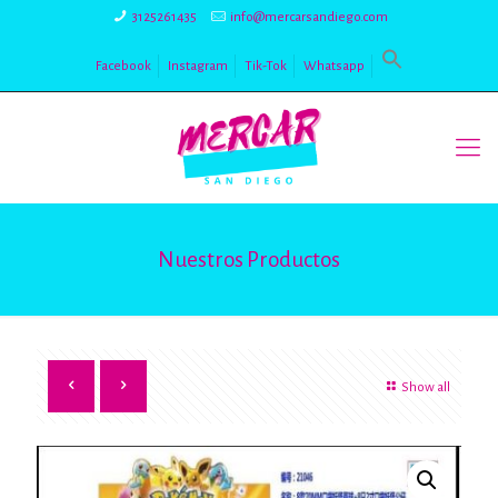
3125261435
info@mercarsandiego.com
Facebook
Instagram
Tik-Tok
Whatsapp
Nuestros Productos
Show all