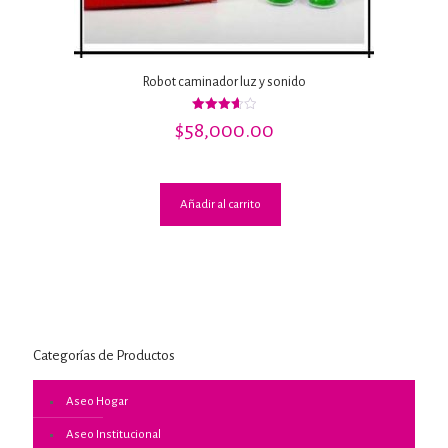
Robot caminador luz y sonido
Valorado
$
58,000.00
con
3.67
de 5
Añadir al carrito
Categorías de Productos
Aseo Hogar
Aseo Institucional