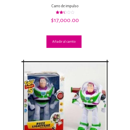
Carro de impulso
Valorado
$
17,000.00
con
2.33
de 5
Añadir al carrito