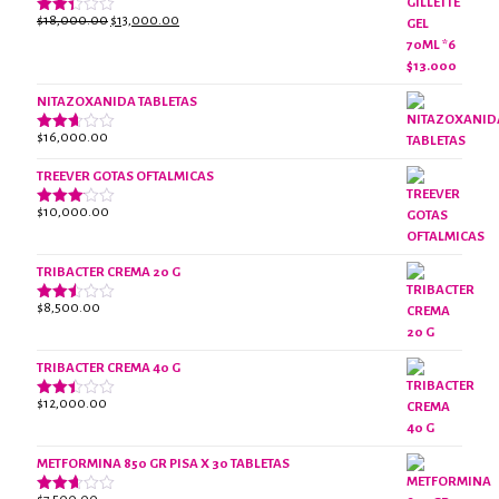
El
El
$
18,000.00
$
13,000.00
Valorado
con
precio
precio
2.38
original
actual
de 5
era:
es:
NITAZOXANIDA TABLETAS
$18,000.00.
$13,000.00.
$
16,000.00
Valorado
con
2.61
TREEVER GOTAS OFTALMICAS
de 5
$
10,000.00
Valorado
con
3.07
de 5
TRIBACTER CREMA 20 G
$
8,500.00
Valorado
con
2.47
de 5
TRIBACTER CREMA 40 G
$
12,000.00
Valorado
con
2.40
de 5
METFORMINA 850 GR PISA X 30 TABLETAS