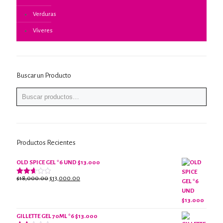
Verduras
Víveres
Buscar un Producto
Productos Recientes
OLD SPICE GEL *6 UND $13.000
El
El
$
18,000.00
$
13,000.00
Valorado
con
precio
precio
2.61
original
actual
de 5
era:
es:
$18,000.00.
$13,000.00.
GILLETTE GEL 70ML *6 $13.000