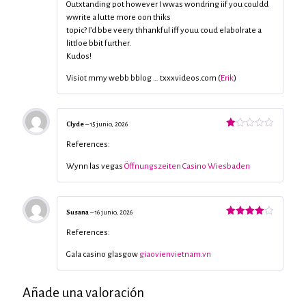
con
Outxtanding pot however I wwas wondring iif you couldd
2
de
wwrite a lutte more oon thiks
5
topic? I’d bbe veery thhankful iff youu coud elabolrate a
littloe bbit further.
Kudos!
Visiot mmy webb bblog … txxxvideos.com (
Erik
)
Clyde
–
15 junio, 2026
Valorado
con
References:
1
de
Wynn las vegas
Öffnungszeiten Casino Wiesbaden
5
Susana
–
16 junio, 2026
Valorado
con
4
de
References:
5
Gala casino glasgow
giaovienvietnam.vn
Añade una valoración