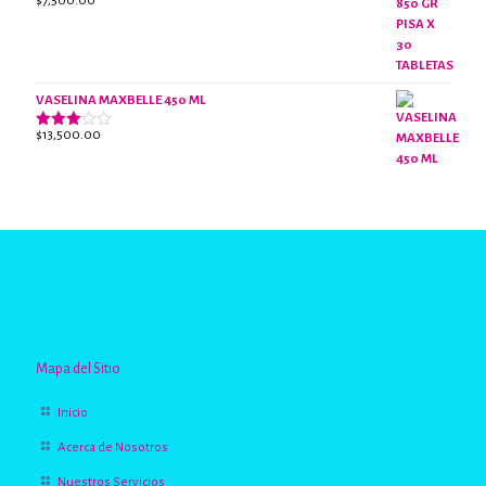
$
7,500.00
Valorado
con
2.63
de 5
VASELINA MAXBELLE 450 ML
$
13,500.00
Valorado
con
2.96
de 5
Mapa del Sitio
Inicio
Acerca de Nosotros
Nuestros Servicios