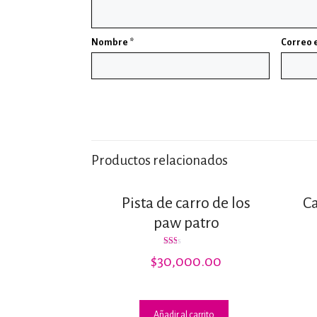
Nombre
*
Correo 
Productos relacionados
Pista de carro de los
Ca
paw patro
Valorado
$
30,000.00
con
1.50
de
5
Añadir al carrito