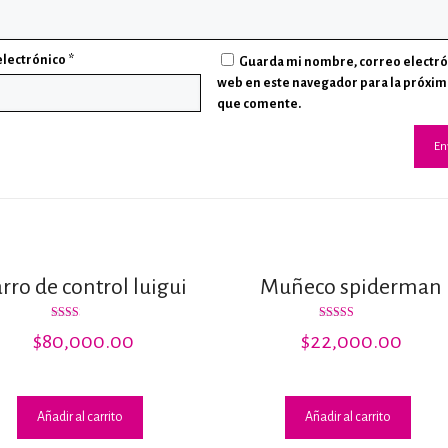
electrónico
*
Guarda mi nombre, correo electró
web en este navegador para la próxim
que comente.
rro de control luigui
Muñeco spiderman
Valorado
Valorado
$
80,000.00
$
22,000.00
con
con
2.23
3.50
de 5
de 5
Añadir al carrito
Añadir al carrito