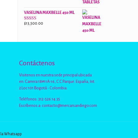
de 5
VASELINA MAXBELLE 450 ML
$
13,500.00
Valorado
con
2.96
de
5
Contáctenos
Visitenos en nuestra sede principal ubicada
en: Carrera 18#11A-16, C.C Parque. España, Int.
2 Loc 101 Bogotá - Colombia.
Teléfonos: 312-526.14.35
Escríbenos a:
contacto@mercarsandiego.com
Vía Whatsapp