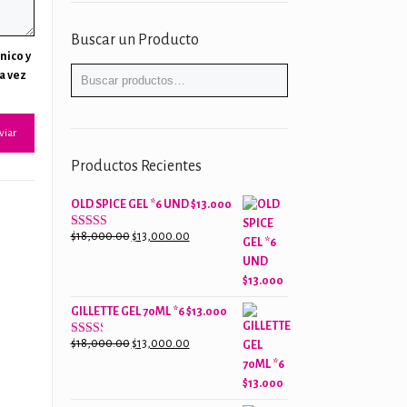
Buscar un Producto
nico y
a vez
Productos Recientes
OLD SPICE GEL *6 UND $13.000
El
El
$
18,000.00
$
13,000.00
Valorado
con
precio
precio
2.61
original
actual
de 5
era:
es:
GILLETTE GEL 70ML *6 $13.000
$18,000.00.
$13,000.00.
El
El
$
18,000.00
$
13,000.00
Valorado
con
precio
precio
2.38
original
actual
de 5
era:
es: