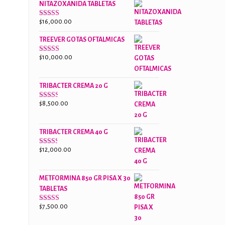
NITAZOXANIDA TABLETAS
$18,000.00.
$13,000.00.
$
16,000.00
Valorado
con
2.61
TREEVER GOTAS OFTALMICAS
de 5
$
10,000.00
Valorado
con
3.07
de
5
TRIBACTER CREMA 20 G
$
8,500.00
Valorado
con
2.48
de 5
TRIBACTER CREMA 40 G
$
12,000.00
Valorado
con
2.40
de 5
METFORMINA 850 GR PISA X 30
TABLETAS
$
7,500.00
Valorado
con
2.65