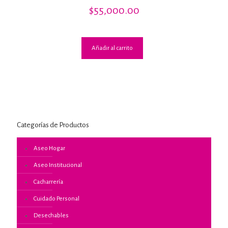
Valorado
$
55,000.00
con
4.00
de 5
Añadir al carrito
Categorías de Productos
Aseo Hogar
Aseo Institucional
Cacharrería
Cuidado Personal
Desechables