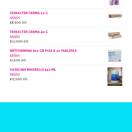
con
3.07
de
5
TRIBACTER CREMA 20 G
$
8,500.00
Valorado
con
2.45
TRIBACTER CREMA 40 G
de 5
$
12,000.00
Valorado
con
2.40
METFORMINA 850 GR PISA X 30 TABLETAS
de 5
$
7,500.00
Valorado
con
2.63
VASELINA MAXBELLE 450 ML
de 5
$
13,500.00
Valorado
con
2.96
de
5