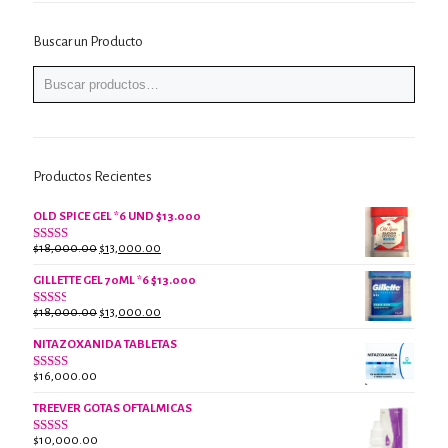
Buscar un Producto
Productos Recientes
OLD SPICE GEL *6 UND $13.000
El
El
$
18,000.00
$
13,000.00
Valorado
con
precio
precio
2.61
GILLETTE GEL 70ML *6 $13.000
original
actual
de 5
era:
es:
El
El
$
18,000.00
$
13,000.00
Valorado
$18,000.00.
$13,000.00.
con
precio
precio
2.38
NITAZOXANIDA TABLETAS
original
actual
de 5
era:
es:
$
16,000.00
Valorado
$18,000.00.
$13,000.00.
con
2.61
TREEVER GOTAS OFTALMICAS
de 5
$
10,000.00
Valorado