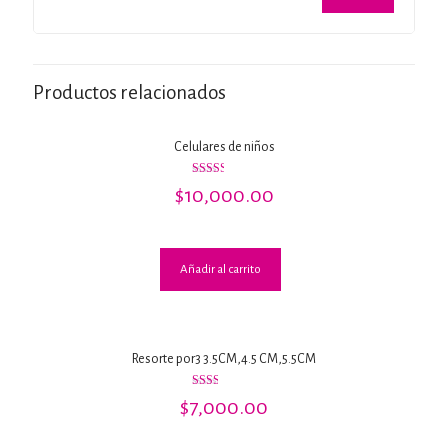
Productos relacionados
Celulares de niños
Valorado
$
10,000.00
con
2.50
de 5
Añadir al carrito
Resorte por3 3.5CM,4.5 CM,5.5CM
Valorado
$
7,000.00
con
2.00
de 5