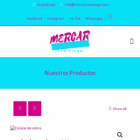
3125261435
info@mercarsandiego.com
Facebook
Instagram
Tik-Tok
Whatsapp
Nuestros Productos
Show all