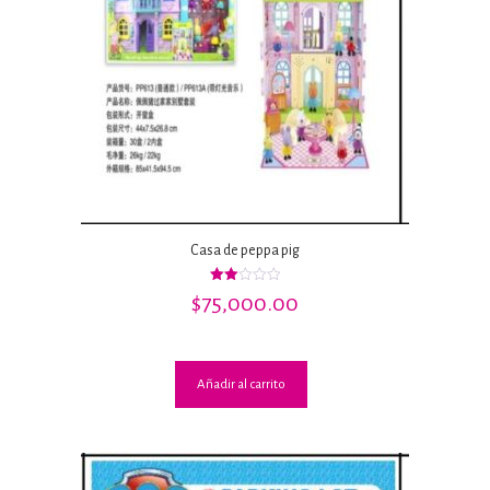
Casa de peppa pig
Valorado
$
75,000.00
con
2.00
de 5
Añadir al carrito