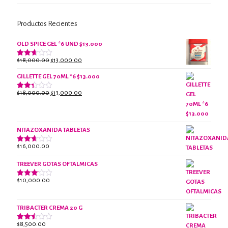
Productos Recientes
OLD SPICE GEL *6 UND $13.000
El
El
$
18,000.00
$
13,000.00
Valorado
con
precio
precio
2.61
GILLETTE GEL 70ML *6 $13.000
original
actual
de 5
era:
es:
El
El
$
18,000.00
$
13,000.00
Valorado
$18,000.00.
$13,000.00.
con
precio
precio
2.38
original
actual
de 5
era:
es:
NITAZOXANIDA TABLETAS
$18,000.00.
$13,000.00.
$
16,000.00
Valorado
con
2.61
TREEVER GOTAS OFTALMICAS
de 5
$
10,000.00
Valorado
con
3.07
de 5
TRIBACTER CREMA 20 G
$
8,500.00
Valorado