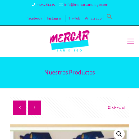
3125261435
info@mercarsandiego.com
Facebook
Instagram
Tik-Tok
Whatsapp
Nuestros Productos
Show all