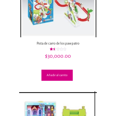
Pista de carro de los paw patro
Valorado
$
30,000.00
con
1.50
de
5
Añadir al carrito