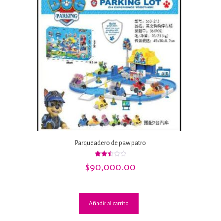
Parqueadero de paw patro
Valorado
$
90,000.00
con
2.50
de 5
Añadir al carrito