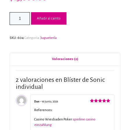
Valorado
2
con
3.00
de 5
Añadir al carrito
en
base
a
valoraciones
de
clientes
SKU:
604
Categoría:
Juguetería
Valoraciones (2)
2 valoraciones en
Blíster de Sonic
individual
Dan
–
16 junio, 2026
Valorado
con
5
de 5
References:
Casino Wiesbaden Poker
spinline casino
einzahlung