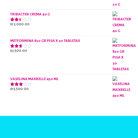
con
2.47
de 5
TRIBACTER CREMA 40 G
$
12,000.00
Valorado
con
2.40
de 5
METFORMINA 850 GR PISA X 30 TABLETAS
$
7,500.00
Valorado
con
2.63
de 5
VASELINA MAXBELLE 450 ML
$
13,500.00
Valorado
con
2.96
de 5