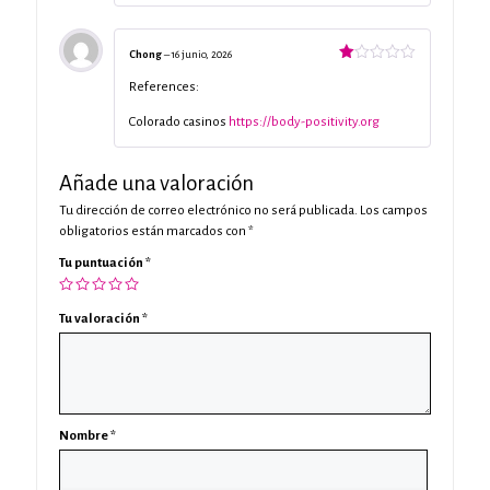
Chong
–
16 junio, 2026
Valorado
con
References:
1
de
Colorado casinos
https://body-positivity.org
5
Añade una valoración
Tu dirección de correo electrónico no será publicada.
Los campos
obligatorios están marcados con
*
Tu puntuación
*
Tu valoración
*
Nombre
*