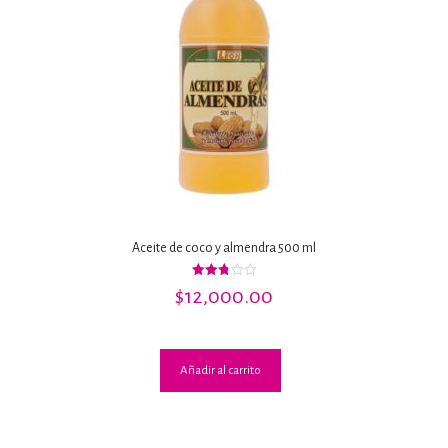
Aceite de coco y almendra 500 ml
Valorado
$
12,000.00
con
2.82
de 5
Añadir al carrito