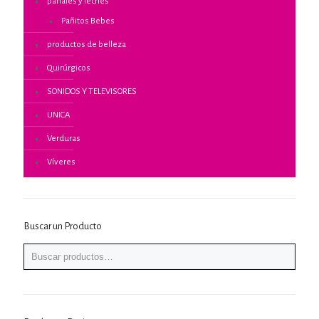
pañales y leches
Pañitos Bebes
productos de belleza
Quirúrgicos
SONIDOS Y TELEVISORES
UNICA
Verduras
Víveres
Buscar un Producto