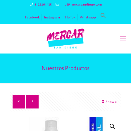
3125261435
info@mercarsandiego.com
Facebook
Instagram
Tik-Tok
Whatsapp
Nuestros Productos
Show all