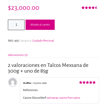
$
23,000.00
Valorado
2
con
4.50
de 5 en
base a
Añadir al carrito
valoraciones
de
clientes
SKU:
455
Categoría:
Cuidado Personal
Valoraciones (2)
2 valoraciones en
Talcos Mexsana de
300g + uno de 85g
Steffen
–
15 junio, 2026
Valorado
con
5
de 5
References:
Casino Düsseldorf
spinaway casino free spins