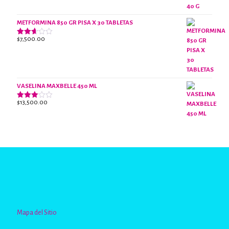
con
2.40
de 5
METFORMINA 850 GR PISA X 30 TABLETAS
$
7,500.00
Valorado
con
2.63
de 5
VASELINA MAXBELLE 450 ML
$
13,500.00
Valorado
con
2.96
de 5
Mapa del Sitio