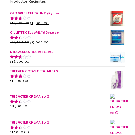
Productos Recientes
OLD SPICE GEL *6 UND $13.000
El
El
$
18,000.00
$
13,000.00
Valorado
con
precio
precio
2.61
GILLETTE GEL 70ML *6 $13.000
original
actual
de 5
era:
es:
El
El
$
18,000.00
$
13,000.00
Valorado
$18,000.00.
$13,000.00.
con
precio
precio
2.38
NITAZOXANIDA TABLETAS
original
actual
de 5
era:
es:
$
16,000.00
Valorado
$18,000.00.
$13,000.00.
con
2.61
TREEVER GOTAS OFTALMICAS
de 5
$
10,000.00
Valorado
con
3.07
de 5
TRIBACTER CREMA 20 G
$
8,500.00
Valorado
con
2.47
de 5
TRIBACTER CREMA 40 G
$
12,000.00
Valorado