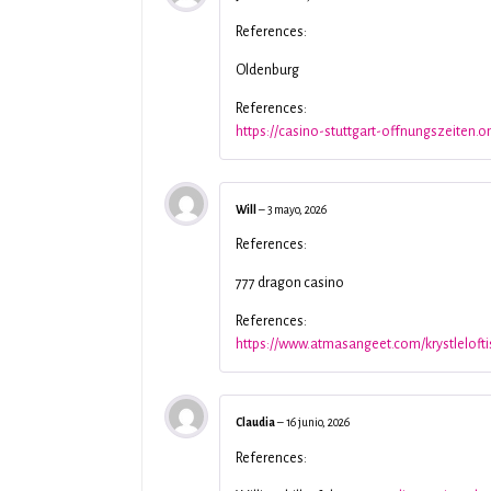
References:
Oldenburg
References:
https://casino-stuttgart-offnungszeiten.on
Will
–
3 mayo, 2026
References:
777 dragon casino
References:
https://www.atmasangeet.com/krystlelofti
Claudia
–
16 junio, 2026
References: