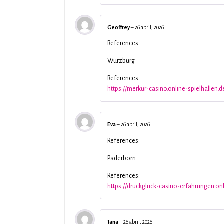
Geoffrey
–
26 abril, 2026
References:
Würzburg
References:
https://merkur-casino.online-spielhallen.d
Eva
–
26 abril, 2026
References:
Paderborn
References:
https://druckgluck-casino-erfahrungen.onl
Jana
–
26 abril, 2026