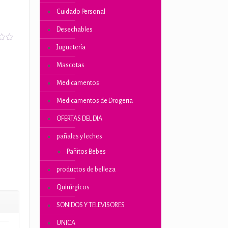
Cuidado Personal
Desechables
o
Juguetería
Mascotas
Medicamentos
iones
Medicamentos de Drogeria
s
OFERTAS DEL DIA
pañales y leches
Pañitos Bebes
productos de belleza
Quirúrgicos
SONIDOS Y TELEVISORES
UNICA