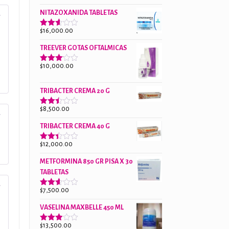
$18,000.00.
$13,000.00.
con
precio
precio
2.38
NITAZOXANIDA TABLETAS
original
actual
de 5
era:
es:
$
16,000.00
Valorado
$18,000.00.
$13,000.00.
con
2.61
TREEVER GOTAS OFTALMICAS
de 5
$
10,000.00
Valorado
con
3.07
de
5
TRIBACTER CREMA 20 G
$
8,500.00
Valorado
con
2.45
TRIBACTER CREMA 40 G
de 5
$
12,000.00
Valorado
con
2.40
METFORMINA 850 GR PISA X 30
de 5
TABLETAS
$
7,500.00
Valorado
con
2.62
VASELINA MAXBELLE 450 ML
de 5
$
13,500.00
Valorado