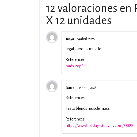
12 valoraciones en
X 12 unidades
Tanya
–
14 abril, 2026
legal steroids muscle
References:
pads.zapf.in
Darrel
–
16 abril, 2026
References:
Testo blends muscle mass
References:
https://www.holiday-studyhlv.com/6885/