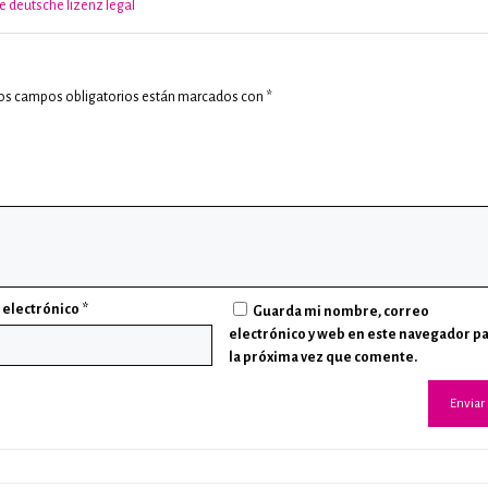
e deutsche lizenz legal
os campos obligatorios están marcados con
*
 electrónico
*
Guarda mi nombre, correo
electrónico y web en este navegador p
la próxima vez que comente.