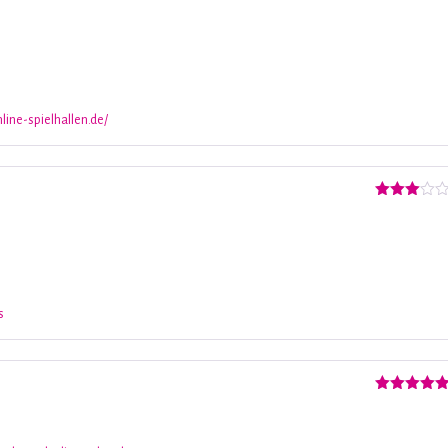
Valorado
con
5
de 5
line-spielhallen.de/
Valorado
con
3
de 5
s
Valorado
con
5
de 5