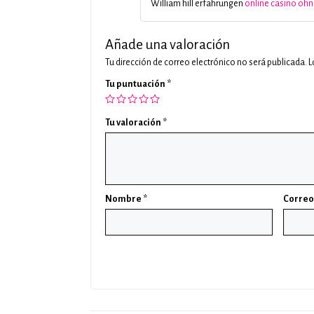
William hill erfahrungen
online casino ohn
Añade una valoración
Tu dirección de correo electrónico no será publicada.
L
Tu puntuación
*
Tu valoración
*
Nombre
*
Correo