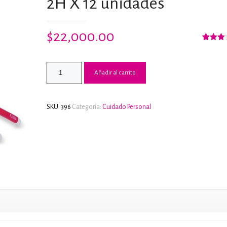
2H X 12 unidades
$
22,000.00
Valorad
12
con
3.00
de
5 en
Añadir al carrito
base
a
valorac
de
cliente
SKU:
396
Categoría:
Cuidado Personal