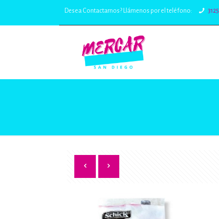
Desea Contactarnos? Llámenos por el teléfono:
312