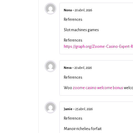
Nona
–
20 abril, 2026
References:
Slot machines games
References:
https://graph.org/Zoome-Casino-Expert-
Neva
–
20 abril, 2026
References:
Woo
zoome casino welcome bonus
welc
Jamie
–
25 abril, 2026
References:
Manoir richelieu forfait