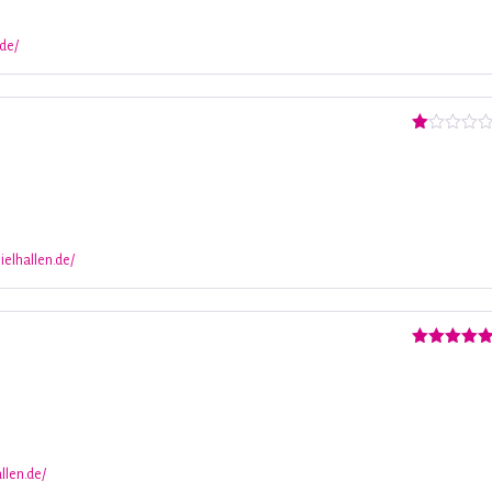
.de/
Valorado
con
1
de
5
ielhallen.de/
Valorado
con
5
de 5
llen.de/