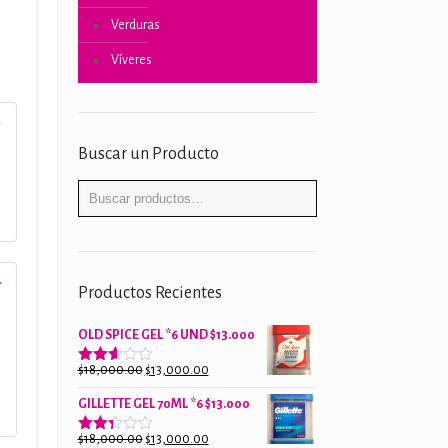
H
Verduras
Víveres
Buscar un Producto
Productos Recientes
OLD SPICE GEL *6 UND $13.000
El
El
$
18,000.00
$
13,000.00
Valorado
con
precio
precio
2.61
GILLETTE GEL 70ML *6 $13.000
original
actual
de 5
era:
es:
El
El
$
18,000.00
$
13,000.00
Valorado