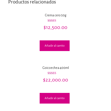
Productos relacionados
Crema cero 50g
Valorado
$
12,500.00
con
2.74
de 5
Añadir al carrito
Goicoechea 400ml
Valorado con
$
22,000.00
5.00
de 5
Añadir al carrito