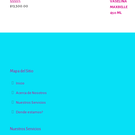
$
13,500.00
Valorado
con
2.96
de
5
Mapa del Sitio
Inicio
Acerca de Nosotros
Nuestros Servicios
Donde estamos?
Nuestros Servicios