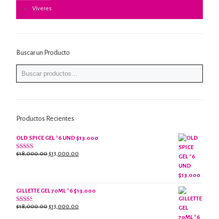
Víveres
Buscar un Producto
Productos Recientes
OLD SPICE GEL *6 UND $13.000
El
El
$
18,000.00
$
13,000.00
Valorado
con
precio
precio
2.61
original
actual
de 5
era:
es:
$18,000.00.
$13,000.00.
GILLETTE GEL 70ML *6 $13.000
El
El
$
18,000.00
$
13,000.00
Valorado
con
precio
precio