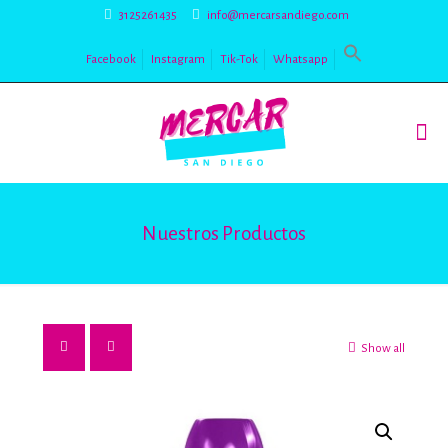
3125261435
info@mercarsandiego.com
Facebook
Instagram
Tik-Tok
Whatsapp
Nuestros Productos
Show all