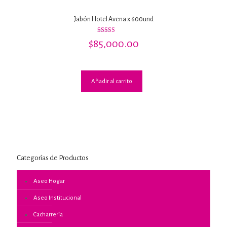
Jabón Hotel Avena x 600und
Valorado
$
85,000.00
con
3.25
de 5
Añadir al carrito
Categorías de Productos
Aseo Hogar
Aseo Institucional
Cacharrería