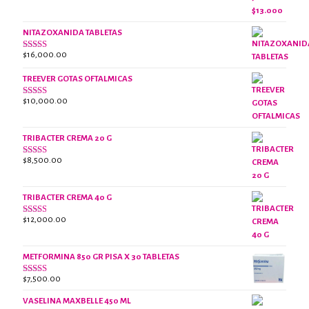
2.38
original
actual
de 5
era:
es:
NITAZOXANIDA TABLETAS
$18,000.00.
$13,000.00.
$
16,000.00
Valorado
con
2.61
TREEVER GOTAS OFTALMICAS
de 5
$
10,000.00
Valorado
con
3.07
de
5
TRIBACTER CREMA 20 G
$
8,500.00
Valorado
con
2.47
de 5
TRIBACTER CREMA 40 G
$
12,000.00
Valorado
con
2.40
de 5
METFORMINA 850 GR PISA X 30 TABLETAS
$
7,500.00
Valorado
con
2.63
VASELINA MAXBELLE 450 ML
de 5