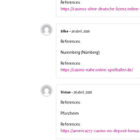
References:
https://casinos-ohne-deutsche-lizenz.online-
Silke
–
26 abril, 2026
References:
Nuremberg (Nürnberg)
References:
https://casino-nahe.online-spielhallen.de/
Tristan
–
26 abril, 2026
References:
Pforzheim
References:
https://america777-casino-no-deposit-bonus.o