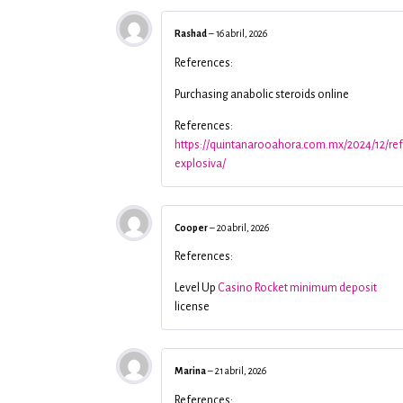
Rashad
–
16 abril, 2026
References:
Purchasing anabolic steroids online
References:
https://quintanarooahora.com.mx/2024/12/re
explosiva/
Cooper
–
20 abril, 2026
References:
Level Up
Casino Rocket minimum deposit
license
Marina
–
21 abril, 2026
References: