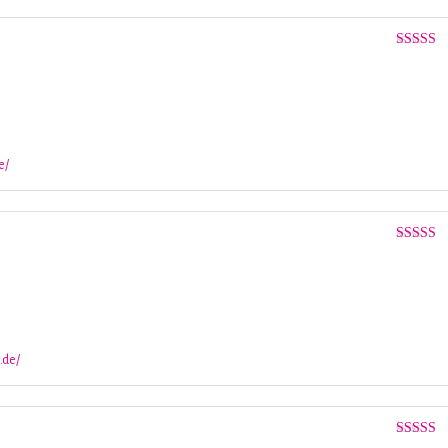
Valorado
con
4
de 
e/
Valorado
con
4
de 
.de/