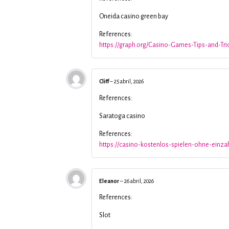
Oneida casino green bay
References:
https://graph.org/Casino-Games-Tips-and-Tr
Cliff
–
25 abril, 2026
References:
Saratoga casino
References:
https://casino-kostenlos-spielen-ohne-einzah
Eleanor
–
26 abril, 2026
References:
Slot