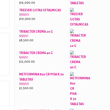
$
16,000.00
Valorado
con
2.61
TREEVER GOTAS OFTALMICAS
de 5
$
10,000.00
Valorado
con
3.07
de
5
TRIBACTER CREMA 20 G
$
8,500.00
Valorado
con
2.45
de 5
TRIBACTER CREMA 40 G
$
12,000.00
Valorado
con
2.40
de 5
METFORMINA 850 GR PISA X 30
TABLETAS
$
7,500.00
Valorado
con
5
2.63
de 5