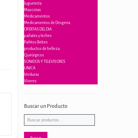
Juguetería
Mascotas
Medicamentos
Medicamentos de Drogeria
OFERTAS DEL DIA
pañales y leches
Pañitos Bebes
productos de belleza
Quirúrgicos
SONIDOS Y TELEVISORES
UNICA
Verduras
Víveres
Buscar un Producto
5
Buscar
por:
Buscar