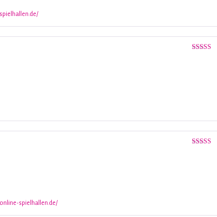
spielhallen.de/
Valorado
con
4
de 
Valorado
5
de 5
nline-spielhallen.de/