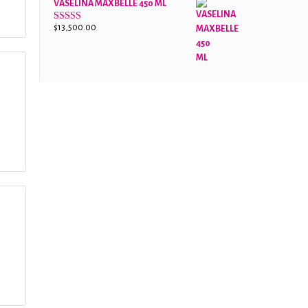
VASELINA MAXBELLE 450 ML
$
13,500.00
Valorado
con
2.96
de
5
5
 con