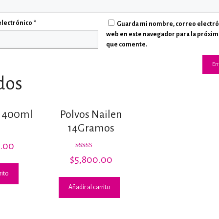
electrónico
*
Guarda mi nombre, correo electró
web en este navegador para la próxim
que comente.
dos
a 400ml
Polvos Nailen
14Gramos
on
.00
Valorado
$
5,800.00
con
3.00
de 5
rito
Añadir al carrito