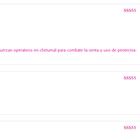
Valorado
con
4
de 
fuerzan-operativos-en-chetumal-para-combatir-la-venta-y-uso-de-pirotecnia-
Valorado
5
de 5
Valorado
con
3