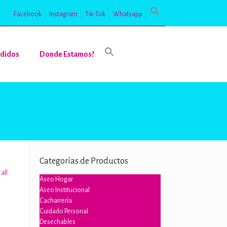
Facebook
Instagram
Tik-Tok
Whatsapp
didos
Donde Estamos?
Categorías de Productos
all
Aseo Hogar
Aseo Institucional
Cacharrería
Cuidado Personal
Desechables