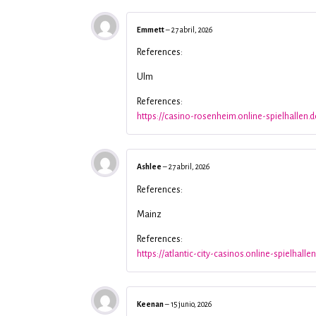
Emmett
–
27 abril, 2026
References:
Ulm
References:
https://casino-rosenheim.online-spielhallen.d
Ashlee
–
27 abril, 2026
References:
Mainz
References:
https://atlantic-city-casinos.online-spielhallen
Keenan
–
15 junio, 2026