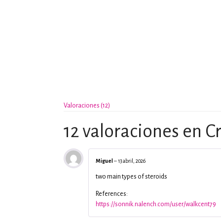
Valoraciones (12)
12 valoraciones en
C
Miguel
–
13 abril, 2026
two main types of steroids
References:
https://sonnik.nalench.com/user/walkcent79