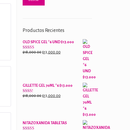
5
Productos Recientes
OLD SPICE GEL *6 UND $13.000
El
El
$
18,000.00
$
13,000.00
Valorado
con
precio
precio
2.61
original
actual
de 5
era:
es:
$18,000.00.
$13,000.00.
 con
GILLETTE GEL 70ML *6 $13.000
El
El
$
18,000.00
$
13,000.00
Valorado
con
precio
precio
2.38
original
actual
de 5
era:
es:
$18,000.00.
$13,000.00.
NITAZOXANIDA TABLETAS