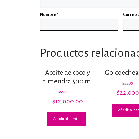
Nombre
*
Correo 
Productos relaciona
Aceite de coco y
Goicoeche
almendra 500 ml
Valorado c
$
22,000
5.00
de 5
Valorado
$
12,000.00
con
2.82
de 5
Añadir al car
Añadir al carrito