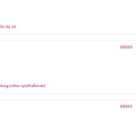
de 5
icks-04-20
Valorado
con
3
de 5
lung.online-spielhallen.de/
Valorado
con
4
de 