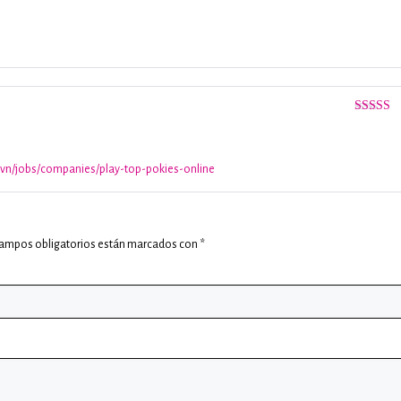
Valorado
con
3
de 5
Valorado
con
3
de 5
r.vn/jobs/companies/play-top-pokies-online
campos obligatorios están marcados con
*