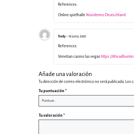
References:
Online spielhalle
Wunderino Deutschland
Trudy
–
16 junio, 2026
References:
Venetian casino las vegas
https://itheadhunte
Añade una valoración
Tu dirección de correo electrónico no será publicada.
Los 
Tu puntuación
*
Tu valoración
*