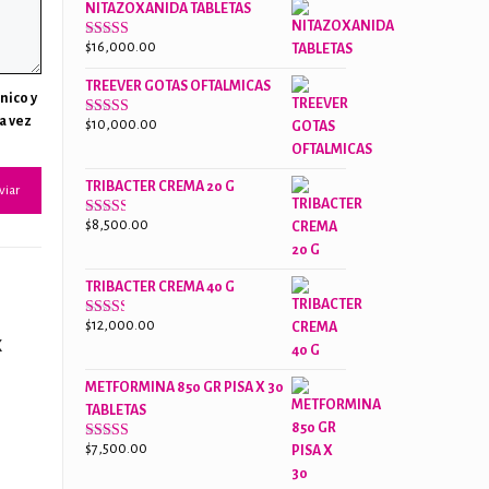
NITAZOXANIDA TABLETAS
$18,000.00.
$13,000.00.
$
16,000.00
Valorado
con
2.61
TREEVER GOTAS OFTALMICAS
de 5
nico y
a vez
$
10,000.00
Valorado
con
3.07
de
5
TRIBACTER CREMA 20 G
$
8,500.00
Valorado
con
2.48
de 5
TRIBACTER CREMA 40 G
$
12,000.00
Valorado
x
con
2.40
de 5
METFORMINA 850 GR PISA X 30
TABLETAS
$
7,500.00
Valorado
con
2.65