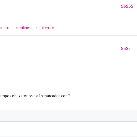
Valorado
con
3
de 5
nos-online.online-spielhallen.de
Valorado
con
2
de
5
campos obligatorios están marcados con
*