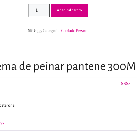
2.33
de 5
Añadir al carrito
en
base a
valoraci
de
clientes
SKU:
355
Categoría:
Cuidado Personal
ema de peinar pantene 300M
Valorado
con
2
de
5
tosterone
777