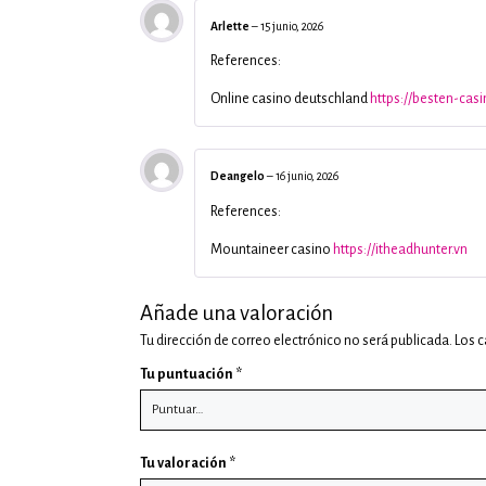
Arlette
–
15 junio, 2026
References:
Online casino deutschland
https://besten-casi
Deangelo
–
16 junio, 2026
References:
Mountaineer casino
https://itheadhunter.vn
Añade una valoración
Tu dirección de correo electrónico no será publicada.
Los 
Tu puntuación
*
Tu valoración
*