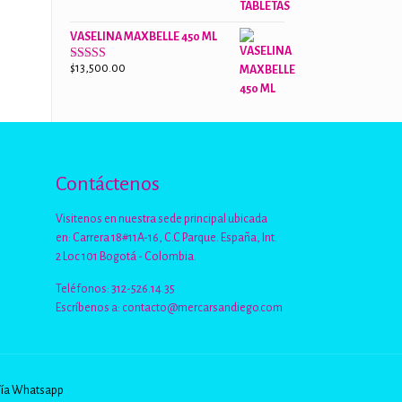
de 5
VASELINA MAXBELLE 450 ML
$
13,500.00
Valorado
con
2.96
de
5
Contáctenos
Visitenos en nuestra sede principal ubicada
en: Carrera 18#11A-16, C.C Parque. España, Int.
2 Loc 101 Bogotá - Colombia.
Teléfonos: 312-526.14.35
Escríbenos a:
contacto@mercarsandiego.com
Vía Whatsapp