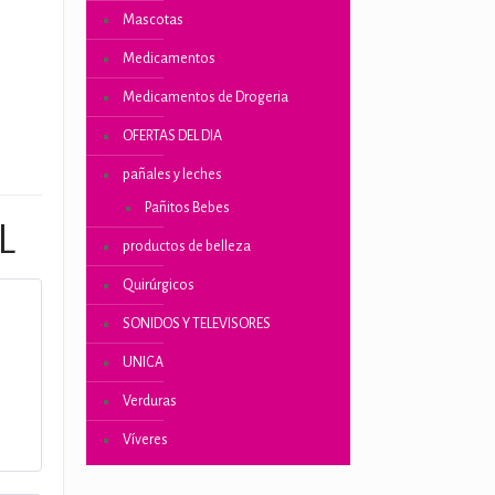
Mascotas
Medicamentos
ones
Medicamentos de Drogeria
OFERTAS DEL DIA
pañales y leches
Pañitos Bebes
L
productos de belleza
Quirúrgicos
SONIDOS Y TELEVISORES
UNICA
Verduras
Víveres