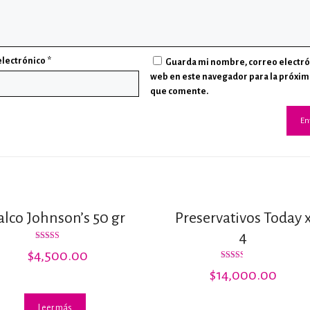
electrónico
*
Guarda mi nombre, correo electró
web en este navegador para la próxim
que comente.
alco Johnson’s 50 gr
Preservativos Today 
4
Valorado con
$
4,500.00
5.00
de 5
Valorado
$
14,000.00
con
2.50
de 5
Leer más