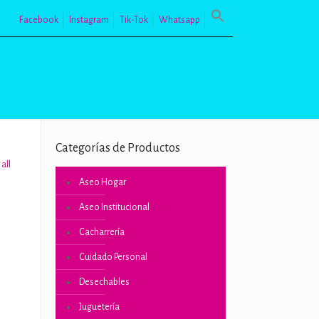
Facebook
Instagram
Tik-Tok
Whatsapp
Categorías de Productos
all
Aseo Hogar
Aseo Institucional
Cacharrería
Cuidado Personal
Desechables
o
Juguetería