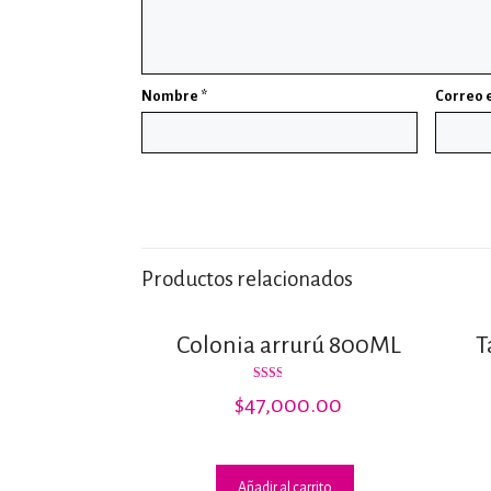
Nombre
*
Correo 
Productos relacionados
Colonia arrurú 800ML
T
Valorado
$
47,000.00
con
2.00
de 5
Añadir al carrito