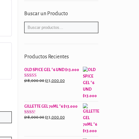
Buscar un Producto
Productos Recientes
OLD SPICE GEL *6 UND $13.000
El
El
$
18,000.00
$
13,000.00
Valorado
con
precio
precio
2.61
original
actual
de 5
era:
es:
GILLETTE GEL 70ML *6 $13.000
$18,000.00.
$13,000.00.
El
El
$
18,000.00
$
13,000.00
Valorado
con
precio
precio
2.38
original
actual
de 5
era:
es: