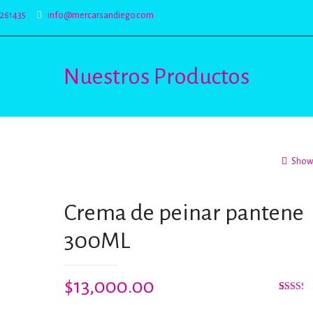
5261435
info@mercarsandiego.com
Nuestros Productos
Show 
Crema de peinar pantene
300ML
$
13,000.00
Valorad
3
con