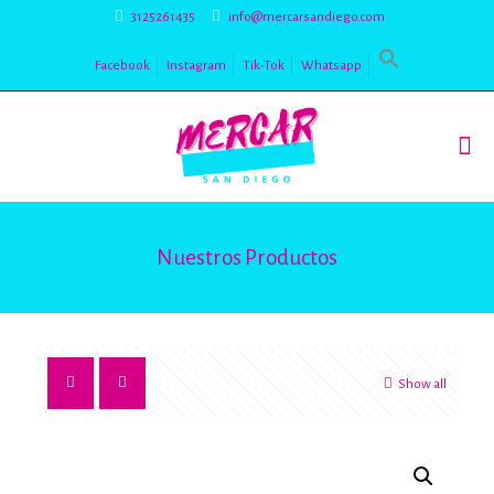
3125261435
info@mercarsandiego.com
Facebook
Instagram
Tik-Tok
Whatsapp
Nuestros Productos
Show all