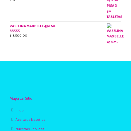
Valorado
con
2.63
de 5
VASELINA MAXBELLE 450 ML
$
13,500.00
Valorado
con
2.96
de
5
Mapa del Sitio
Inicio
Acerca de Nosotros
Nuestros Servicios