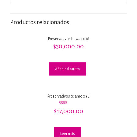
Productos relacionados
Preservativos hawaii x 36
$
30,000.00
Añadir al carrito
Preservativos te amo x 38
Valorado
$
17,000.00
con
2.00
de 5
Leer más