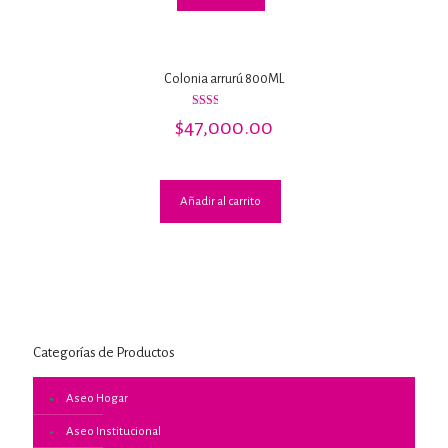
Colonia arrurú 800ML
Valorado
$
47,000.00
con
2.00
de 5
Añadir al carrito
Categorías de Productos
Aseo Hogar
Aseo Institucional