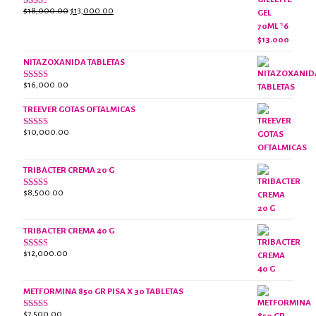
El
El
$
18,000.00
$
13,000.00
Valorado
con
precio
precio
2.38
original
actual
de 5
era:
es:
NITAZOXANIDA TABLETAS
$18,000.00.
$13,000.00.
$
16,000.00
Valorado
con
2.61
TREEVER GOTAS OFTALMICAS
de 5
$
10,000.00
Valorado
con
3.07
de
5
TRIBACTER CREMA 20 G
$
8,500.00
Valorado
con
2.47
de 5
TRIBACTER CREMA 40 G
$
12,000.00
Valorado
con
2.40
de 5
METFORMINA 850 GR PISA X 30 TABLETAS
$
7,500.00