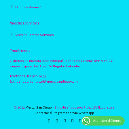
Donde estamos?
Nuestros Servicios
Visitar Nuestros Servicios
Contáctenos
Visitenos en nuestra sede principal ubicada en: Carrera 18#11A-16, C.C
Parque. España, Int. 2 Loc 101 Bogotá - Colombia.
Teléfonos: 312-526.14.35
Escríbenos a:
contacto@mercarsandiego.com
© 2022
Mercar San Diego
| Sitio diseñado por: Richard Villaparedes.
Contactar al Programador Vía Whatsapp
Atención al Cliente