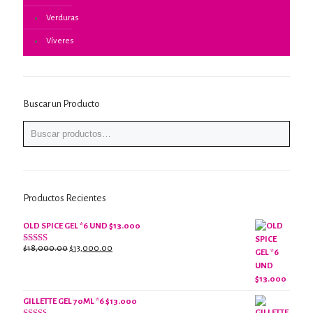
Verduras
Víveres
Buscar un Producto
Productos Recientes
OLD SPICE GEL *6 UND $13.000
El
El
$
18,000.00
$
13,000.00
Valorado
con
precio
precio
2.61
original
actual
de 5
era:
es:
$18,000.00.
$13,000.00.
GILLETTE GEL 70ML *6 $13.000