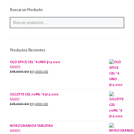
Buscar un Producto
Productos Recientes
OLD SPICE GEL *6 UND $13.000
El
El
$
18,000.00
$
13,000.00
Valorado
con
precio
precio
2.61
original
actual
de 5
era:
es:
$18,000.00.
$13,000.00.
GILLETTE GEL 70ML *6 $13.000
El
El
$
18,000.00
$
13,000.00
Valorado
con
precio
precio
2.38
original
actual
de 5
era:
es:
NITAZOXANIDA TABLETAS
$18,000.00.
$13,000.00.