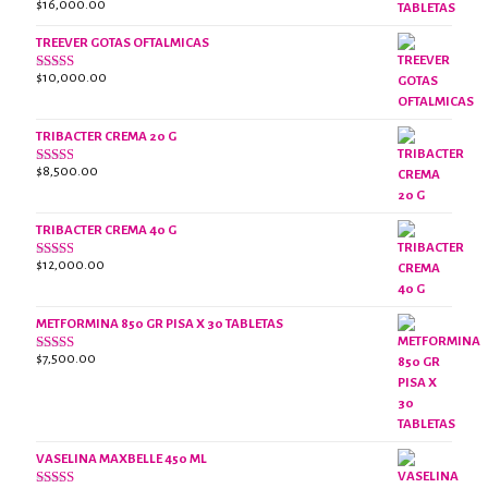
$
16,000.00
Valorado
con
2.61
TREEVER GOTAS OFTALMICAS
de 5
$
10,000.00
Valorado
con
3.07
de
5
TRIBACTER CREMA 20 G
$
8,500.00
Valorado
con
2.45
de 5
TRIBACTER CREMA 40 G
$
12,000.00
Valorado
con
2.40
de 5
METFORMINA 850 GR PISA X 30 TABLETAS
$
7,500.00
Valorado
con
2.63
de 5
VASELINA MAXBELLE 450 ML