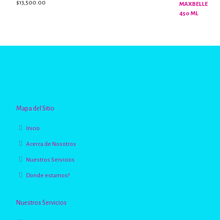
$
13,500.00
Valorado
con
2.96
de
5
Mapa del Sitio
Inicio
Acerca de Nosotros
Nuestros Servicios
Donde estamos?
Nuestros Servicios