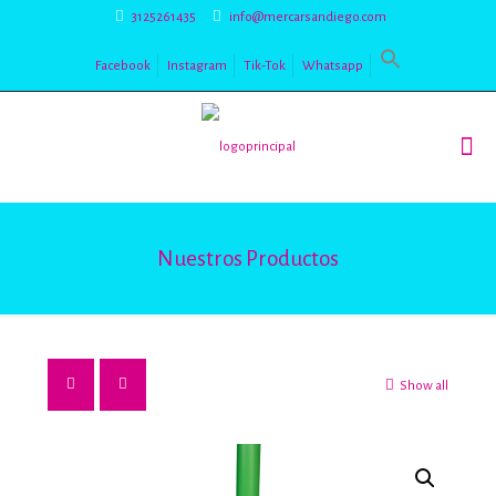
3125261435
info@mercarsandiego.com
Facebook
Instagram
Tik-Tok
Whatsapp
Nuestros Productos
Show all