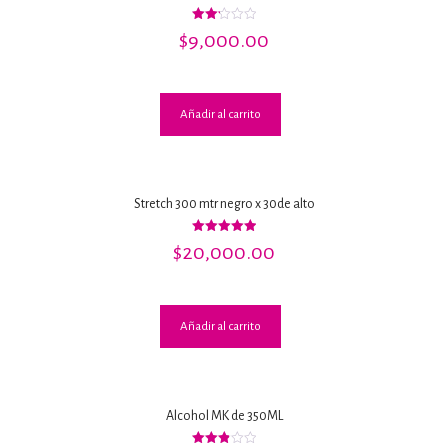
Valorado
$
9,000.00
con
2.22
de 5
Añadir al carrito
Stretch 300 mtr negro x 30de alto
Valorado
$
20,000.00
con
5.00
de 5
Añadir al carrito
Alcohol MK de 350ML