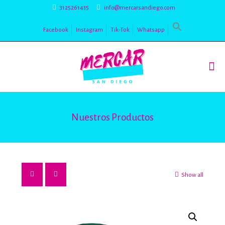
3125261435
info@mercarsandiego.com
Facebook
Instagram
Tik-Tok
Whatsapp
Nuestros Productos
Show all