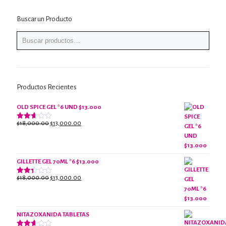
Buscar un Producto
Productos Recientes
OLD SPICE GEL *6 UND $13.000
El
El
$
18,000.00
$
13,000.00
Valorado
con
precio
precio
2.61
original
actual
de 5
era:
es:
$18,000.00.
$13,000.00.
GILLETTE GEL 70ML *6 $13.000
El
El
$
18,000.00
$
13,000.00
Valorado
con
precio
precio
2.38
original
actual
de 5
era:
es:
NITAZOXANIDA TABLETAS
$18,000.00.
$13,000.00.