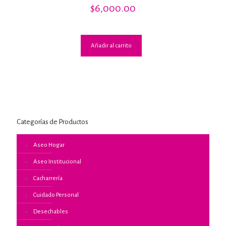
Valorado
$
6,000.00
con
2.91
de 5
Añadir al carrito
Categorías de Productos
Aseo Hogar
Aseo Institucional
Cacharrería
Cuidado Personal
Desechables