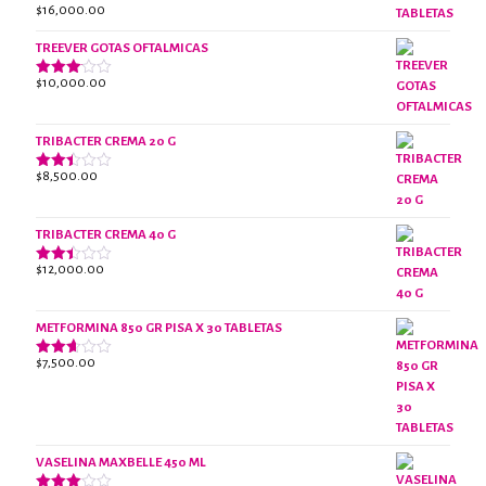
$
16,000.00
Valorado
con
2.61
TREEVER GOTAS OFTALMICAS
de 5
$
10,000.00
Valorado
con
3.07
de 5
TRIBACTER CREMA 20 G
$
8,500.00
Valorado
con
2.45
de 5
TRIBACTER CREMA 40 G
$
12,000.00
Valorado
con
2.40
de 5
METFORMINA 850 GR PISA X 30 TABLETAS
$
7,500.00
Valorado
con
2.63
de 5
VASELINA MAXBELLE 450 ML