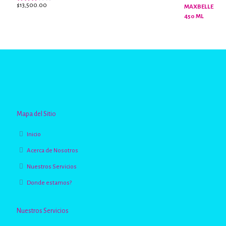
$
13,500.00
Valorado
con
2.96
de 5
Mapa del Sitio
Inicio
Acerca de Nosotros
Nuestros Servicios
Donde estamos?
Nuestros Servicios