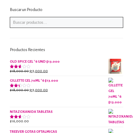
Buscar un Producto
Productos Recientes
OLD SPICE GEL *6 UND $13.000
El
El
$
18,000.00
$
13,000.00
Valorado
con
precio
precio
2.61
GILLETTE GEL 70ML *6 $13.000
original
actual
de 5
era:
es:
El
El
$
18,000.00
$
13,000.00
Valorado
$18,000.00.
$13,000.00.
con
precio
precio
2.38
original
actual
de 5
era:
es:
NITAZOXANIDA TABLETAS
$18,000.00.
$13,000.00.
$
16,000.00
Valorado
con
2.61
TREEVER GOTAS OFTALMICAS