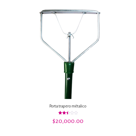
Porta trapero métalico
Valorado
$
20,000.00
con
2.50
de 5