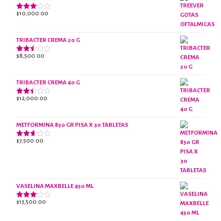
de 5
$
10,000.00
Valorado
con
3.07
de 5
TRIBACTER CREMA 20 G
$
8,500.00
Valorado
con
2.47
de 5
TRIBACTER CREMA 40 G
$
12,000.00
Valorado
con
2.40
de 5
METFORMINA 850 GR PISA X 30 TABLETAS
$
7,500.00
Valorado
con
2.63
de 5
VASELINA MAXBELLE 450 ML
$
13,500.00
Valorado
con
2.96