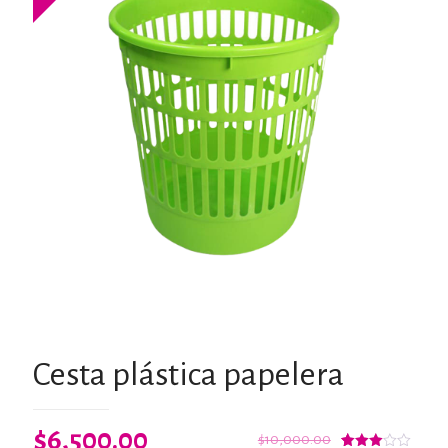
Cesta plástica papelera
El
El
$
6,500.00
$
10,000.00