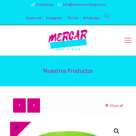
3125261435
info@mercarsandiego.com
Facebook
Instagram
Tik-Tok
Whatsapp
Nuestros Productos
Show all