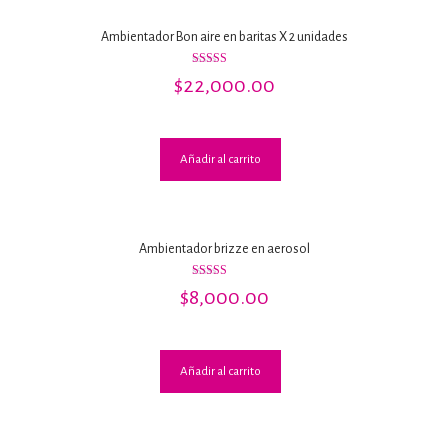
Ambientador Bon aire en baritas X 2 unidades
Valorado
$
22,000.00
con
2.76
de 5
Añadir al carrito
Ambientador brizze en aerosol
Valorado con
$
8,000.00
5.00
de 5
Añadir al carrito