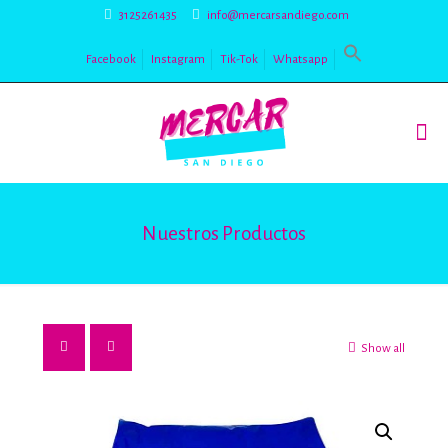
3125261435
info@mercarsandiego.com
Facebook
Instagram
Tik-Tok
Whatsapp
Nuestros Productos
Show all