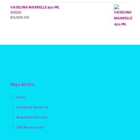
VASELINA MAXBELLE 450 ML
$
13,500.00
Valorado
con
2.96
de
5
Mapa del Sitio
Inicio
Acerca de Nosotros
Nuestros Servicios
Donde estamos?