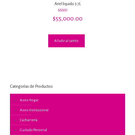
Ariel liquido 3.7L
Valorado
$
55,000.00
con
2.50
de 5
Añadir al carrito
Categorías de Productos
Aseo Hogar
Aseo Institucional
Cacharrería
Cuidado Personal