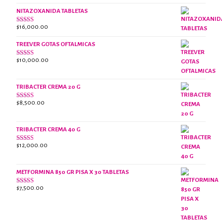
era:
es:
NITAZOXANIDA TABLETAS
$18,000.00.
$13,000.00.
$
16,000.00
Valorado
con
2.61
TREEVER GOTAS OFTALMICAS
de 5
$
10,000.00
Valorado
con
3.07
de
5
TRIBACTER CREMA 20 G
$
8,500.00
Valorado
con
2.46
de 5
TRIBACTER CREMA 40 G
$
12,000.00
Valorado
con
2.40
de 5
METFORMINA 850 GR PISA X 30 TABLETAS
$
7,500.00
Valorado
con
2.62
de 5