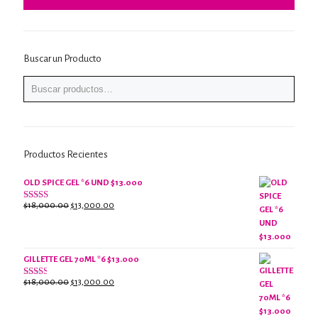
Buscar un Producto
Productos Recientes
OLD SPICE GEL *6 UND $13.000
El
El
$
18,000.00
$
13,000.00
Valorado
con
precio
precio
2.61
original
actual
de 5
era:
es:
$18,000.00.
$13,000.00.
GILLETTE GEL 70ML *6 $13.000
El
El
$
18,000.00
$
13,000.00
Valorado
con
precio
precio
2.38
original
actual
de 5