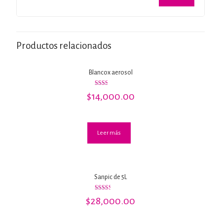
Productos relacionados
Blancox aerosol
Valorado
$
14,000.00
con
2.00
de 5
Leer más
Sanpic de 5L
Valorado
$
28,000.00
con
2.50
de 5