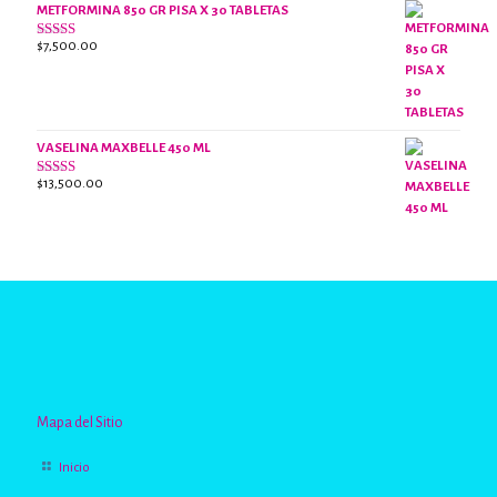
METFORMINA 850 GR PISA X 30 TABLETAS
$
7,500.00
Valorado
con
2.63
de 5
VASELINA MAXBELLE 450 ML
$
13,500.00
Valorado
con
2.96
de
5
Mapa del Sitio
Inicio