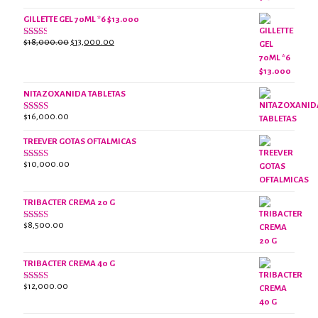
era:
es:
$18,000.00.
$13,000.00.
GILLETTE GEL 70ML *6 $13.000
El
El
$
18,000.00
$
13,000.00
Valorado
con
precio
precio
2.38
original
actual
de 5
era:
es:
NITAZOXANIDA TABLETAS
$18,000.00.
$13,000.00.
$
16,000.00
Valorado
con
2.61
TREEVER GOTAS OFTALMICAS
de 5
$
10,000.00
Valorado
con
3.07
de
5
TRIBACTER CREMA 20 G
$
8,500.00
Valorado
con
2.45
de 5
TRIBACTER CREMA 40 G
$
12,000.00
Valorado
con
2.40
de 5