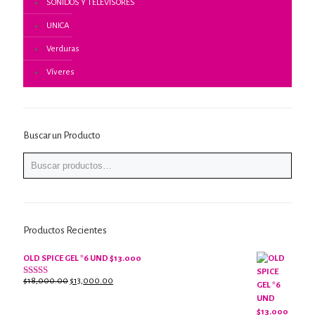
SONIDOS Y TELEVISORES
UNICA
Verduras
Víveres
Buscar un Producto
Productos Recientes
OLD SPICE GEL *6 UND $13.000
El
El
$
18,000.00
$
13,000.00
Valorado
con
precio
precio
2.61
original
actual
de 5