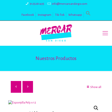
3125261435
info@mercarsandiego.com
Facebook
Instagram
Tik-Tok
Whatsapp
Nuestros Productos
Show all