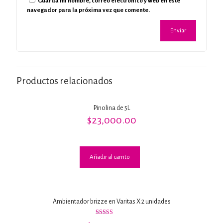
Guarda mi nombre, correo electrónico y web en este
navegador para la próxima vez que comente.
Productos relacionados
Pinolina de 5L
$
23,000.00
Añadir al carrito
Ambientador brizze en Varitas X 2 unidades
Valorado