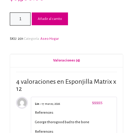
Valorado
4
con
1.75
de 5
en
Añadir al carrito
base
a
valoraciones
de
clientes
SKU:
201
Categoría:
Aseo Hogar
Valoraciones (4)
4 valoraciones en
Esponjilla Matrix x
12
Lin
–
17 marzo, 2026
Valorado
con
3
References:
de 5
George thorogood bad to the bone
References: