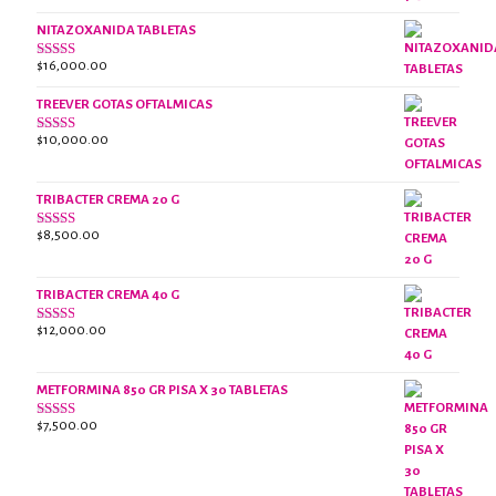
era:
es:
NITAZOXANIDA TABLETAS
$18,000.00.
$13,000.00.
$
16,000.00
Valorado
con
2.61
TREEVER GOTAS OFTALMICAS
de 5
$
10,000.00
Valorado
con
3.07
de
5
TRIBACTER CREMA 20 G
$
8,500.00
Valorado
con
2.47
de 5
TRIBACTER CREMA 40 G
$
12,000.00
Valorado
con
2.40
de 5
METFORMINA 850 GR PISA X 30 TABLETAS
$
7,500.00
Valorado
con
2.63
de 5