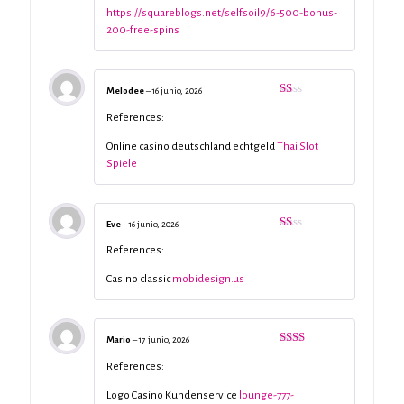
https://squareblogs.net/selfsoil9/6-500-bonus-
200-free-spins
Melodee
–
16 junio, 2026
Valorado
con
References:
1
de
Online casino deutschland echtgeld
Thai Slot
5
Spiele
Eve
–
16 junio, 2026
Valorado
con
References:
1
de
Casino classic
mobidesign.us
5
Mario
–
17 junio, 2026
Valorado
con
References:
2
de
5
Logo Casino Kundenservice
lounge-777-