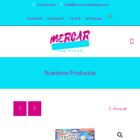
3125261435
info@mercarsandiego.com
Facebook
Instagram
Tik-Tok
Whatsapp
Nuestros Productos
Show all