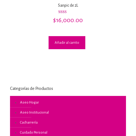
Sanpic de 2L
Valorado
$
16,000.00
con
2.17
de 5
Añadir al carrito
Categorías de Productos
Aseo Hogar
Aseo Institucional
Cacharrería
Cuidado Personal