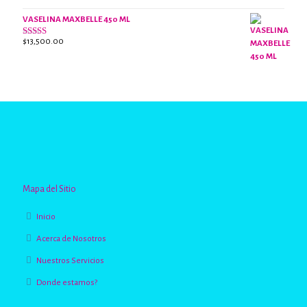
VASELINA MAXBELLE 450 ML
$
13,500.00
Valorado
con
2.96
de
5
Mapa del Sitio
Inicio
Acerca de Nosotros
Nuestros Servicios
Donde estamos?