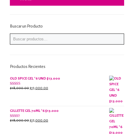
Buscar un Producto
Productos Recientes
OLD SPICE GEL *6 UND $13.000
El
El
$
18,000.00
$
13,000.00
Valorado
con
precio
precio
2.61
original
actual
de 5
era:
es:
$18,000.00.
$13,000.00.
GILLETTE GEL 70ML *6 $13.000
El
El
$
18,000.00
$
13,000.00
Valorado
con
precio
precio
2.38
original
actual
de 5