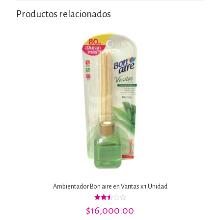
Productos relacionados
Ambientador Bon aire en Varitas x 1 Unidad
Valorado
$
16,000.00
con
2.48