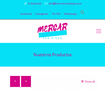
3125261435
info@mercarsandiego.com
Facebook
Instagram
Tik-Tok
Whatsapp
Nuestros Productos
Show all