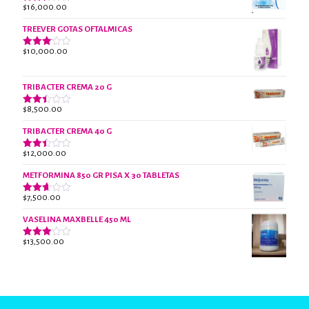
era:
es:
$
16,000.00
Valorado
$18,000.00.
$13,000.00.
con
2.61
TREEVER GOTAS OFTALMICAS
de 5
$
10,000.00
Valorado
con
3.07
de 5
TRIBACTER CREMA 20 G
$
8,500.00
Valorado
con
2.45
TRIBACTER CREMA 40 G
de 5
$
12,000.00
Valorado
con
2.40
METFORMINA 850 GR PISA X 30 TABLETAS
de 5
$
7,500.00
Valorado
con
2.63
VASELINA MAXBELLE 450 ML
de 5
$
13,500.00
Valorado
con
2.96
de 5