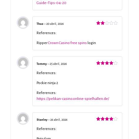
Guide–Tips-04-20
Thao
–
20 abril, 2026
Valorado
con
References:
2
de
5
Ripper
Crown Casino free spins
login
Tommy
–
25 abril, 2026
Valorado
con
4
de
References:
5
Pockie ninja 2
References:
https://pelikan-casino.online-spielhallen.de/
Stanley
–
26 abril, 2026
Valorado
con
4
de
References:
5
Potsdam