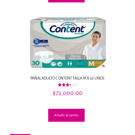
PAÑAL ADULTO CONTENT TALLA M X 30 UNDS
Valorado
$
72,000.00
con
3.38
de 5
Añadir al carrito