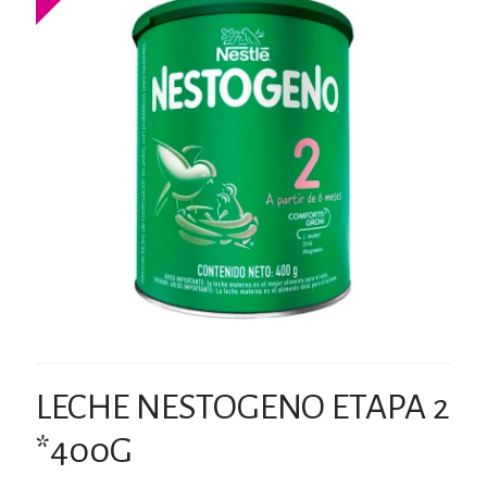
LECHE NESTOGENO ETAPA 2
*400G