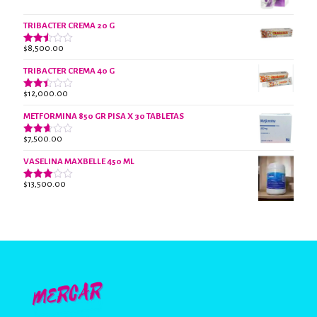
con
3.07
de 5
TRIBACTER CREMA 20 G
$
8,500.00
Valorado
con
2.47
TRIBACTER CREMA 40 G
de 5
$
12,000.00
Valorado
con
2.40
METFORMINA 850 GR PISA X 30 TABLETAS
de 5
$
7,500.00
Valorado
con
2.63
VASELINA MAXBELLE 450 ML
de 5
$
13,500.00
Valorado
con
2.96
de 5