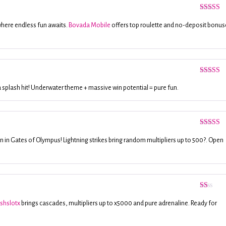
Valorado
con
3
where endless fun awaits.
Bovada Mobile
offers top roulette and no-deposit bonus
de 5
Valorado
con
3
a splash hit! Underwater theme + massive win potential = pure fun.
de 5
Valorado
con
4
de 
n in Gates of Olympus! Lightning strikes bring random multipliers up to 500?. Open
Valorado
con
shslotx
brings cascades, multipliers up to x5000 and pure adrenaline. Ready for
1
de
5