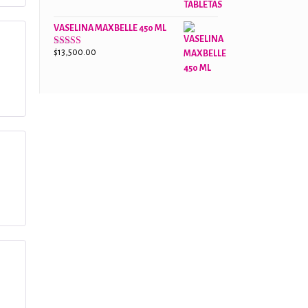
de 5
VASELINA MAXBELLE 450 ML
$
13,500.00
Valorado
5
con
2.96
de
5
 con