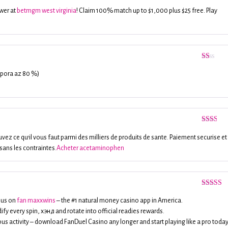
Valorado
con
4
de 
swer at
betmgm west virginia
! Claim 100% match up to $1,000 plus $25 free. Play
Valorado
con
spora az 80 %)
1
de
5
Valorado
con
vez ce qu’il vous faut parmi des milliers de produits de sante. Paiement securise et
2
de
 sans les contraintes.
Acheter acetaminophen
5
Valorado
con
3
ous on
fan maxxwins
– the #1 natural money casino app in America.
de 5
y every spin, хэнд and rotate into official readies rewards.
 activity – download FanDuel Casino any longer and start playing like a pro today