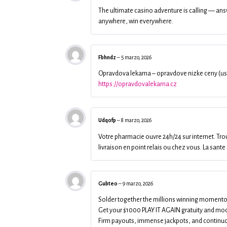
The ultimate casino adventure is calling — an
anywhere, win everywhere.
Fbhndz
–
5 marzo, 2026
Opravdova lekarna – opravdove nizke ceny (u
https://opravdovalekarna.cz
Udqofp
–
8 marzo, 2026
Votre pharmacie ouvre 24h/24 sur internet. Trou
livraison en point relais ou chez vous. La sante
Gubteo
–
9 marzo, 2026
Solder together the millions winning moment
Get your $1000 PLAY IT AGAIN gratuity and modif
Firm payouts, immense jackpots, and continuous