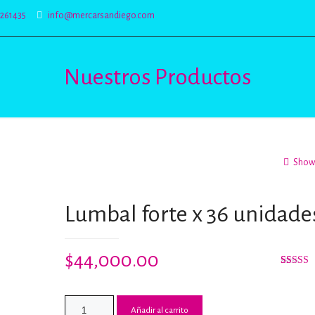
5261435
info@mercarsandiego.com
Nuestros Productos
Show 
Lumbal forte x 36 unidade
$
44,000.00
Valorad
48
con
2.60
de 5
Añadir al carrito
en