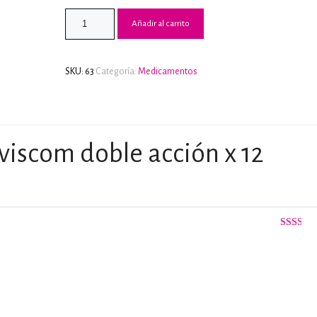
2.00
de 5
Añadir al carrito
en
base
a
valoraci
de
SKU:
63
Categoría:
Medicamentos
clientes
viscom doble acción x 12
Valorado
con
2
de
5