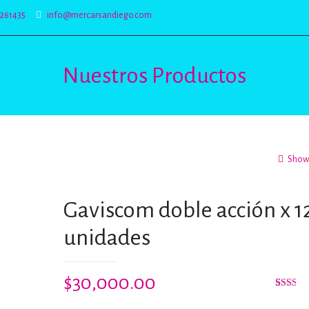
5261435
info@mercarsandiego.com
Nuestros Productos
Show 
Gaviscom doble acción x 1
unidades
$
30,000.00
Valorad
2
con