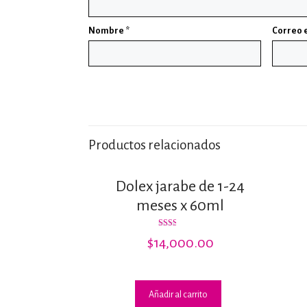
Nombre
*
Correo 
Productos relacionados
Dolex jarabe de 1-24
meses x 60ml
Valorado
$
14,000.00
con
2.00
de 5
Añadir al carrito