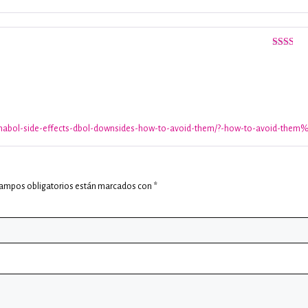
Valorado
con
2
de
5
anabol-side-effects-dbol-downsides-how-to-avoid-them/?-how-to-avoid-them
campos obligatorios están marcados con
*