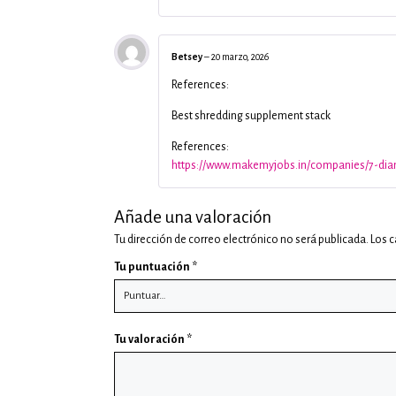
Betsey
–
20 marzo, 2026
References:
Best shredding supplement stack
References:
https://www.makemyjobs.in/companies/7-di
Añade una valoración
Tu dirección de correo electrónico no será publicada.
Los 
Tu puntuación
*
Tu valoración
*