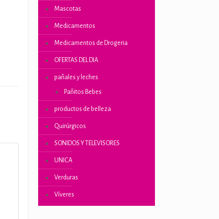
Mascotas
Medicamentos
ones
Medicamentos de Drogeria
OFERTAS DEL DIA
pañales y leches
Pañitos Bebes
productos de belleza
Quirúrgicos
SONIDOS Y TELEVISORES
UNICA
Verduras
Víveres