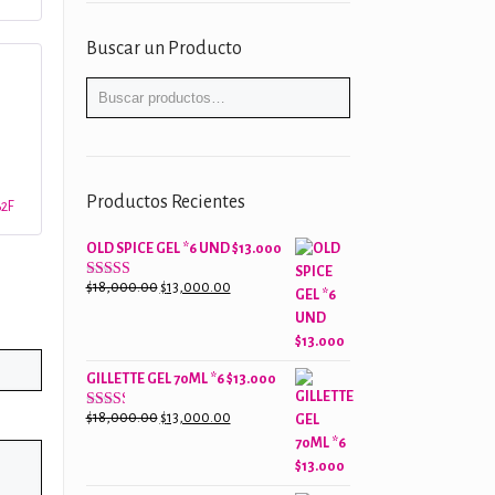
Buscar un Producto
Productos Recientes
%2F
OLD SPICE GEL *6 UND $13.000
El
El
$
18,000.00
$
13,000.00
Valorado
con
precio
precio
2.61
original
actual
de 5
era:
es:
GILLETTE GEL 70ML *6 $13.000
$18,000.00.
$13,000.00.
El
El
$
18,000.00
$
13,000.00
Valorado
con
precio
precio
2.38
original
actual
de 5
era:
es: