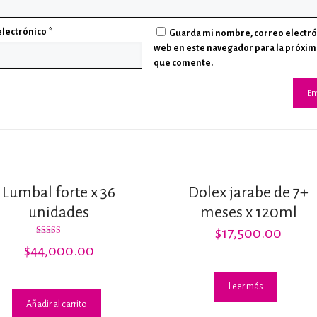
electrónico
*
Guarda mi nombre, correo electró
web en este navegador para la próxim
que comente.
Lumbal forte x 36
Dolex jarabe de 7+
unidades
meses x 120ml
$
17,500.00
Valorado
$
44,000.00
con
2.60
de 5
Leer más
Añadir al carrito