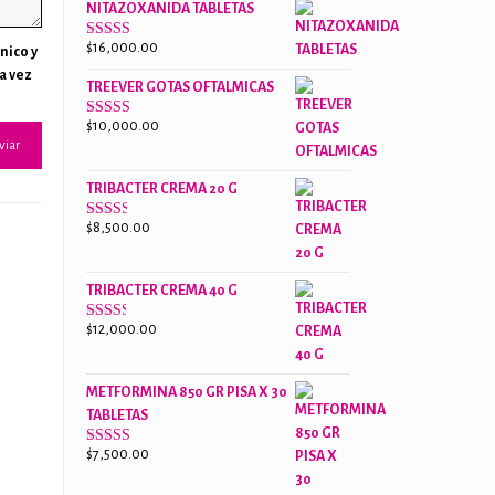
NITAZOXANIDA TABLETAS
$18,000.00.
$13,000.00.
$
16,000.00
Valorado
nico y
con
a vez
2.61
TREEVER GOTAS OFTALMICAS
de 5
$
10,000.00
Valorado
con
3.07
de
5
TRIBACTER CREMA 20 G
$
8,500.00
Valorado
con
2.47
de 5
TRIBACTER CREMA 40 G
$
12,000.00
Valorado
con
2.40
de 5
METFORMINA 850 GR PISA X 30
TABLETAS
$
7,500.00
Valorado
con
2.63