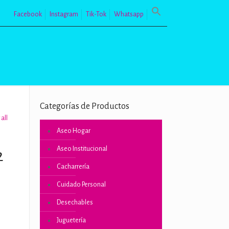
Facebook
Instagram
Tik-Tok
Whatsapp
Categorías de Productos
all
Aseo Hogar
Aseo Institucional
2
Cacharrería
Cuidado Personal
Desechables
o
Juguetería