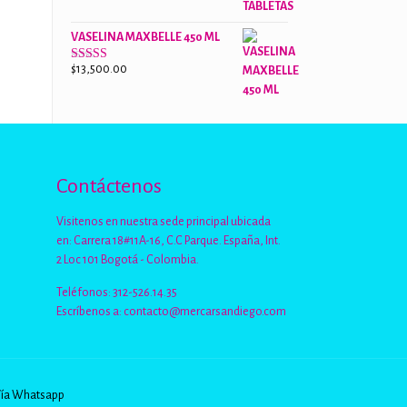
de 5
VASELINA MAXBELLE 450 ML
$
13,500.00
Valorado
con
2.96
de
5
Contáctenos
Visitenos en nuestra sede principal ubicada
en: Carrera 18#11A-16, C.C Parque. España, Int.
2 Loc 101 Bogotá - Colombia.
Teléfonos: 312-526.14.35
Escríbenos a:
contacto@mercarsandiego.com
Vía Whatsapp