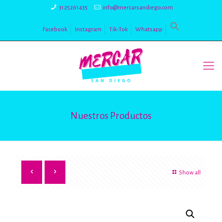
3125261435
info@mercarsandiego.com
Facebook
Instagram
Tik-Tok
Whatsapp
Nuestros Productos
Show all