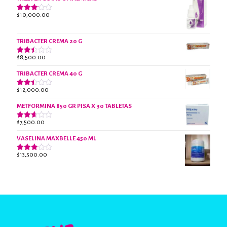
de 5
$
10,000.00
Valorado
con
3.07
de 5
TRIBACTER CREMA 20 G
$
8,500.00
Valorado
con
2.45
TRIBACTER CREMA 40 G
de 5
$
12,000.00
Valorado
con
2.40
METFORMINA 850 GR PISA X 30 TABLETAS
de 5
$
7,500.00
Valorado
con
2.63
VASELINA MAXBELLE 450 ML
de 5
$
13,500.00
Valorado
con
2.96
de 5