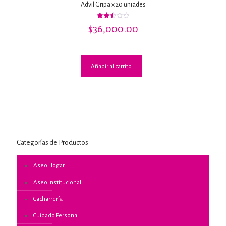
Advil Gripa x 20 uniades
Valorado
$
36,000.00
con
2.50
de 5
Añadir al carrito
Categorías de Productos
Aseo Hogar
Aseo Institucional
Cacharrería
Cuidado Personal