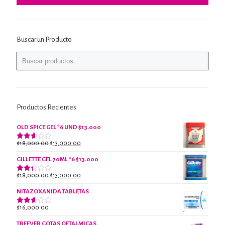
Buscar un Producto
Productos Recientes
OLD SPICE GEL *6 UND $13.000
El
El
$
18,000.00
$
13,000.00
Valorado
con
precio
precio
2.61
GILLETTE GEL 70ML *6 $13.000
original
actual
de 5
era:
es:
El
El
$
18,000.00
$
13,000.00
Valorado
$18,000.00.
$13,000.00.
con
precio
precio
2.38
NITAZOXANIDA TABLETAS
original
actual
de 5
era:
es:
$
16,000.00
Valorado
$18,000.00.
$13,000.00.
con
2.61
TREEVER GOTAS OFTALMICAS