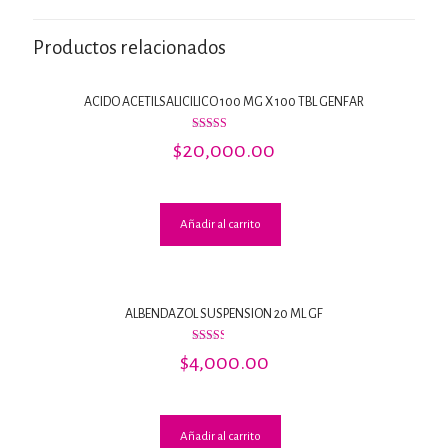
Productos relacionados
ACIDO ACETILSALICILICO 100 MG X 100 TBL GENFAR
Valorado
$
20,000.00
con
4.71
de 5
Añadir al carrito
ALBENDAZOL SUSPENSION 20 ML GF
Valorado
$
4,000.00
con
2.50
de 5
Añadir al carrito