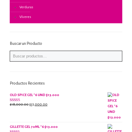
Verduras
Víveres
Buscar un Producto
Productos Recientes
OLD SPICE GEL *6 UND $13.000
El
El
$
18,000.00
$
13,000.00
Valorado
con
precio
precio
2.61
original
actual
de 5
era:
es:
$18,000.00.
$13,000.00.
GILLETTE GEL 70ML *6 $13.000