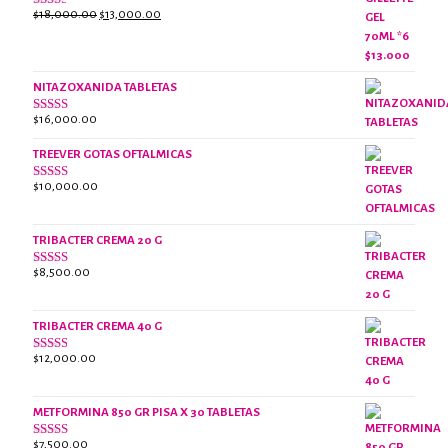
El
El
$
18,000.00
$
13,000.00
Valorado
con
precio
precio
2.38
original
actual
de 5
era:
es:
NITAZOXANIDA TABLETAS
$18,000.00.
$13,000.00.
$
16,000.00
Valorado
con
2.61
TREEVER GOTAS OFTALMICAS
de 5
$
10,000.00
Valorado
con
3.07
de
5
TRIBACTER CREMA 20 G
$
8,500.00
Valorado
con
2.47
de 5
TRIBACTER CREMA 40 G
$
12,000.00
Valorado
con
2.40
de 5
METFORMINA 850 GR PISA X 30 TABLETAS
$
7,500.00