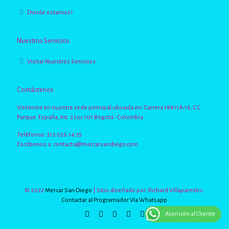
Donde estamos?
Nuestros Servicios
Visitar Nuestros Servicios
Contáctenos
Visitenos en nuestra sede principal ubicada en: Carrera 18#11A-16, C.C
Parque. España, Int. 2 Loc 101 Bogotá - Colombia.
Teléfonos: 312-526.14.35
Escríbenos a:
contacto@mercarsandiego.com
© 2022
Mercar San Diego
| Sitio diseñado por: Richard Villaparedes.
Contactar al Programador Vía Whatsapp
Atención al Cliente