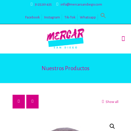
3125261435
info@mercarsandiego.com
Facebook
Instagram
Tik-Tok
Whatsapp
Nuestros Productos
Show all