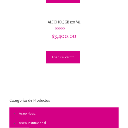
ALCOHOL JGB 120 ML
Valorado
$
3,400.00
con
3.00
de 5
Añadir al carrito
Categorías de Productos
Aseo Hogar
Aseo Institucional