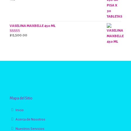
Valorado
con
2.63
de 5
VASELINA MAXBELLE 450 ML
$
13,500.00
Valorado
con
2.96
de
5
Mapa del Sitio
Inicio
Acerca de Nosotros
Nuestros Servicios