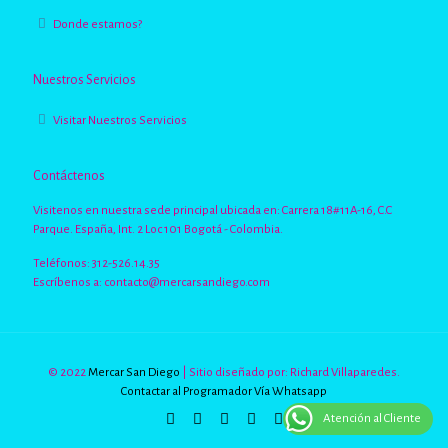
Donde estamos?
Nuestros Servicios
Visitar Nuestros Servicios
Contáctenos
Visitenos en nuestra sede principal ubicada en: Carrera 18#11A-16, C.C
Parque. España, Int. 2 Loc 101 Bogotá - Colombia.
Teléfonos: 312-526.14.35
Escríbenos a:
contacto@mercarsandiego.com
© 2022
Mercar San Diego
| Sitio diseñado por: Richard Villaparedes.
Contactar al Programador Vía Whatsapp
Atención al Cliente