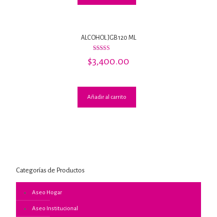
ALCOHOL JGB 120 ML
Valorado
$
3,400.00
con
3.00
de 5
Añadir al carrito
Categorías de Productos
Aseo Hogar
Aseo Institucional