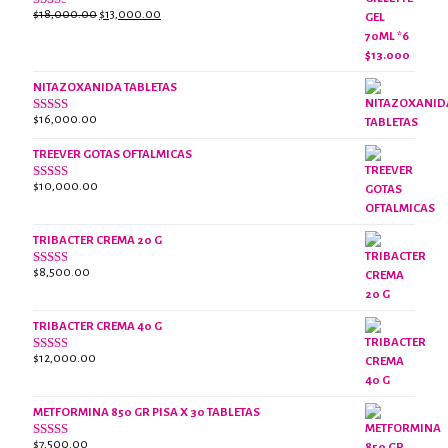
El
El
$
18,000.00
$
13,000.00
Valorado
con
precio
precio
2.38
original
actual
de 5
era:
es:
NITAZOXANIDA TABLETAS
$18,000.00.
$13,000.00.
$
16,000.00
Valorado
con
2.61
TREEVER GOTAS OFTALMICAS
de 5
$
10,000.00
Valorado
con
3.07
de
5
TRIBACTER CREMA 20 G
$
8,500.00
Valorado
con
2.45
de 5
TRIBACTER CREMA 40 G
$
12,000.00
Valorado
con
2.40
de 5
METFORMINA 850 GR PISA X 30 TABLETAS
$
7,500.00