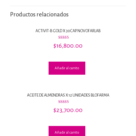
Productos relacionados
ACTIVIT-B GOLD X 30CAP. NOVOFARLAB
Valorado
$
16,800.00
con
4.00
de 5
Añadir al carrito
ACEITE DE ALMENDRAS X 12 UNIDADES BLOFARMA
Valorado
$
23,700.00
con
3.07
de 5
Añadir al carrito