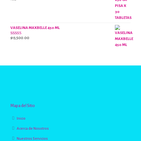
Valorado
con
2.63
de 5
VASELINA MAXBELLE 450 ML
$
13,500.00
Valorado
con
2.96
de
5
Mapa del Sitio
Inicio
Acerca de Nosotros
Nuestros Servicios