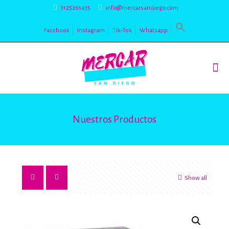
3125261435
info@mercarsandiego.com
Facebook
Instagram
Tik-Tok
Whatsapp
Nuestros Productos
Show all