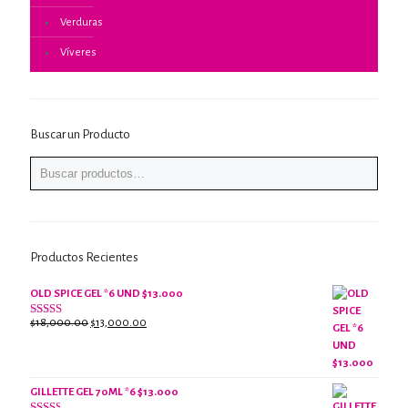
Verduras
Víveres
Buscar un Producto
Productos Recientes
OLD SPICE GEL *6 UND $13.000
El
El
$
18,000.00
$
13,000.00
Valorado
con
precio
precio
2.61
original
actual
de 5
era:
es:
$18,000.00.
$13,000.00.
GILLETTE GEL 70ML *6 $13.000