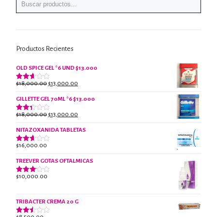
Productos Recientes
OLD SPICE GEL *6 UND $13.000
El
El
$
18,000.00
$
13,000.00
Valorado
con
precio
precio
2.61
GILLETTE GEL 70ML *6 $13.000
original
actual
de 5
era:
es:
El
El
$
18,000.00
$
13,000.00
Valorado
$18,000.00.
$13,000.00.
con
precio
precio
2.38
NITAZOXANIDA TABLETAS
original
actual
de 5
era:
es:
$
16,000.00
Valorado
$18,000.00.
$13,000.00.
con
2.61
TREEVER GOTAS OFTALMICAS
de 5
$
10,000.00
Valorado
con
3.07
de 5
TRIBACTER CREMA 20 G