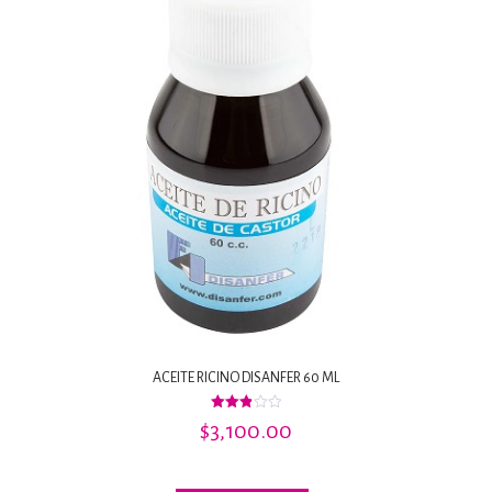
ACEITE RICINO DISANFER 60 ML
Valorado
$
3,100.00
con
2.91
de 5