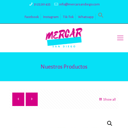
3125261435
info@mercarsandiego.com
Facebook
Instagram
Tik-Tok
Whatsapp
Nuestros Productos
Show all