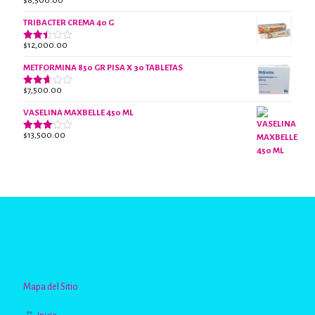
$
8,500.00
Valorado
con
2.47
TRIBACTER CREMA 40 G
de 5
$
12,000.00
Valorado
con
2.40
METFORMINA 850 GR PISA X 30 TABLETAS
de 5
$
7,500.00
Valorado
con
2.63
VASELINA MAXBELLE 450 ML
de 5
$
13,500.00
Valorado
con
2.96
de 5
Mapa del Sitio