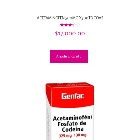
ACETAMINOFEN 500MG X300TB COAS
Valorado
$
17,000.00
con
3.33
de 5
Añadir al carrito