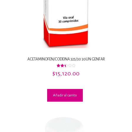
ACETAMINOFEN/CODEINA 325/30 30UN GENFAR
Valorado
$
15,120.00
con
2.44
de 5
Añadir al carrito