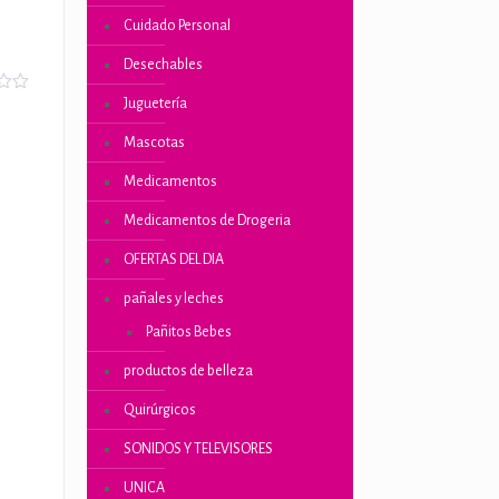
Cuidado Personal
Desechables
o
Juguetería
Mascotas
Medicamentos
Medicamentos de Drogeria
iones
s
OFERTAS DEL DIA
pañales y leches
Pañitos Bebes
productos de belleza
Quirúrgicos
SONIDOS Y TELEVISORES
UNICA