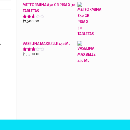
de 5
METFORMINA 850 GR PISA X 30
TABLETAS
$
7,500.00
Valorado
con
2.63
de 5
B
VASELINA MAXBELLE 450 ML
$
13,500.00
Valorado
con
2.96
de 5