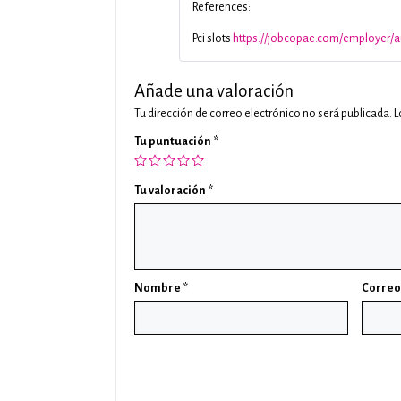
References:
Pci slots
https://jobcopae.com/employer/au
Añade una valoración
Tu dirección de correo electrónico no será publicada.
L
Tu puntuación
*
Tu valoración
*
Nombre
*
Correo