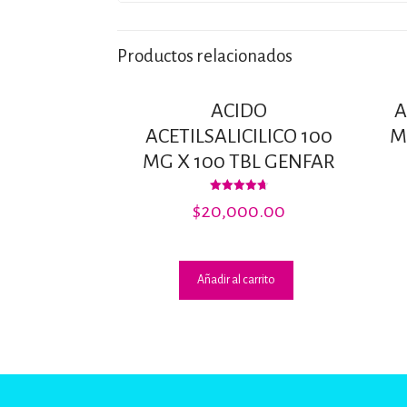
Productos relacionados
ACIDO
A
ACETILSALICILICO 100
M
MG X 100 TBL GENFAR
Valorado
$
20,000.00
con
4.71
de 5
Añadir al carrito