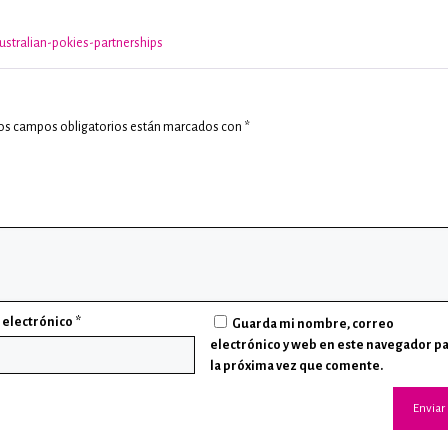
con
1
de
stralian-pokies-partnerships
5
os campos obligatorios están marcados con
*
 electrónico
*
Guarda mi nombre, correo
electrónico y web en este navegador p
la próxima vez que comente.