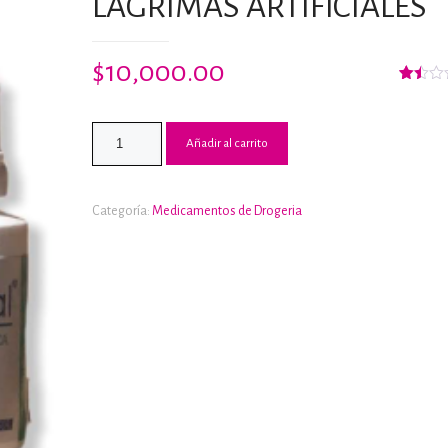
LAGRIMAS ARTIFICIALES
$
10,000.00
Valorad
2
con
1.50
de
Añadir al carrito
5
en
base
a
valorac
Categoría:
Medicamentos de Drogeria
de
cliente