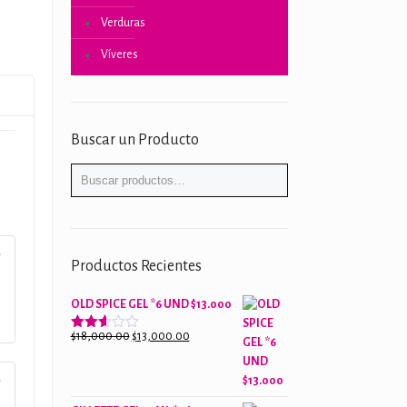
Verduras
Víveres
Buscar un Producto
Productos Recientes
OLD SPICE GEL *6 UND $13.000
El
El
$
18,000.00
$
13,000.00
Valorado
con
precio
precio
2.61
original
actual
de 5
era:
es: