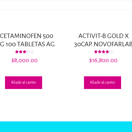
CETAMINOFEN 500
ACTIVIT-B GOLD X
G 100 TABLETAS AG
30CAP. NOVOFARLA
Valorado
Valorado
$
8,000.00
$
16,800.00
con
con
3.18
4.00
de 5
de 5
Añadir al carrito
Añadir al carrito