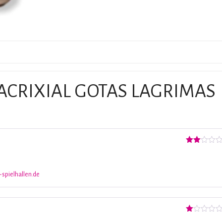
ACRIXIAL GOTAS LAGRIMAS
Valorado
con
2
de
5
-spielhallen.de
Valorado