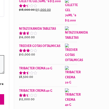
GILLETTE GEL 70ML *6 $13.000
$18,000.00.
$13,000.00.
El
El
$
18,000.00
$
13,000.00
Valorado
con
precio
precio
2.38
original
actual
de 5
era:
es:
NITAZOXANIDA TABLETAS
$18,000.00.
$13,000.00.
$
16,000.00
Valorado
con
2.61
TREEVER GOTAS OFTALMICAS
de 5
$
10,000.00
Valorado
con
3.07
de
5
TRIBACTER CREMA 20 G
$
8,500.00
Valorado
con
ara
2.45
de 5
TRIBACTER CREMA 40 G
$
12,000.00
Valorado
con
2.40