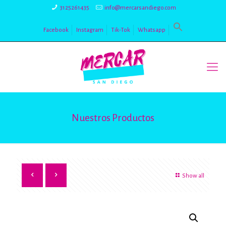
3125261435
info@mercarsandiego.com
Facebook
Instagram
Tik-Tok
Whatsapp
Nuestros Productos
Show all