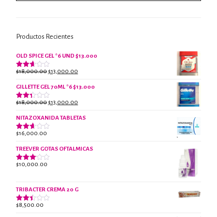
Productos Recientes
OLD SPICE GEL *6 UND $13.000
El
El
$
18,000.00
$
13,000.00
Valorado
con
precio
precio
2.61
GILLETTE GEL 70ML *6 $13.000
original
actual
de 5
era:
es:
El
El
$
18,000.00
$
13,000.00
Valorado
$18,000.00.
$13,000.00.
con
precio
precio
2.38
NITAZOXANIDA TABLETAS
original
actual
de 5
era:
es:
$
16,000.00
Valorado
$18,000.00.
$13,000.00.
con
2.61
TREEVER GOTAS OFTALMICAS
de 5
$
10,000.00
Valorado
con
3.07
de 5
TRIBACTER CREMA 20 G
$
8,500.00
Valorado
con