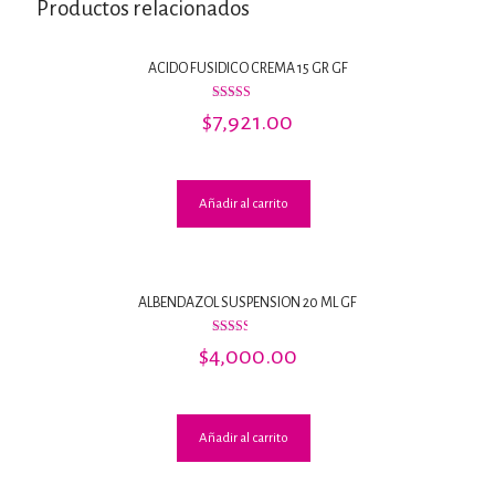
Productos relacionados
ACIDO FUSIDICO CREMA 15 GR GF
Valorado
$
7,921.00
con
4.00
de 5
Añadir al carrito
ALBENDAZOL SUSPENSION 20 ML GF
Valorado
$
4,000.00
con
2.50
de 5
Añadir al carrito