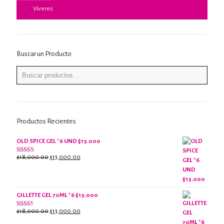
Víveres
Buscar un Producto
Productos Recientes
OLD SPICE GEL *6 UND $13.000
El
El
$
18,000.00
$
13,000.00
Valorado
con
precio
precio
2.61
original
actual
de 5
era:
es:
$18,000.00.
$13,000.00.
GILLETTE GEL 70ML *6 $13.000
El
El
$
18,000.00
$
13,000.00
Valorado
con
precio
precio