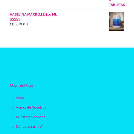
VASELINA MAXBELLE 450 ML
$
13,500.00
Valorado
con
2.96
de
5
Mapa del Sitio
Inicio
Acerca de Nosotros
Nuestros Servicios
Donde estamos?