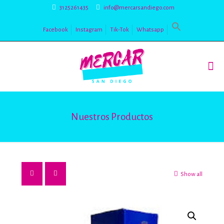
3125261435
info@mercarsandiego.com
Facebook
Instagram
Tik-Tok
Whatsapp
Nuestros Productos
Show all