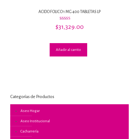
ACIDO FOLICO 1 MG 400 TABLETAS LP
Valorado
$
31,329.00
con
4.00
de 5
Añadir al carrito
Categorías de Productos
Aseo Hogar
Aseo Institucional
Cacharrería