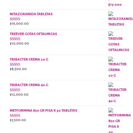
2.38
original
actual
de 5
era:
es:
NITAZOXANIDA TABLETAS
$18,000.00.
$13,000.00.
$
16,000.00
Valorado
con
2.61
TREEVER GOTAS OFTALMICAS
de 5
$
10,000.00
Valorado
con
3.07
de
5
TRIBACTER CREMA 20 G
$
8,500.00
Valorado
con
2.45
de 5
TRIBACTER CREMA 40 G
$
12,000.00
Valorado
con
2.40
de 5
METFORMINA 850 GR PISA X 30 TABLETAS
$
7,500.00
Valorado
con
2.63
de 5